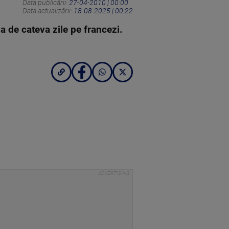
Data publicării:
27-04-2010 | 00:00
Data actualizării:
18-08-2025 | 00:22
 de cateva zile pe francezi.