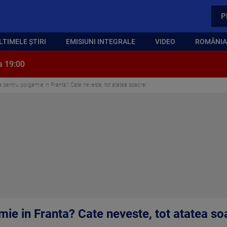
P
LTIMELE ȘTIRI
EMISIUNI INTEGRALE
VIDEO
ROMÂNIA,
a 19:00
pentru poligamie in Franta? Cate neveste, tot atatea soacre!
ie in Franta? Cate neveste, tot atatea so