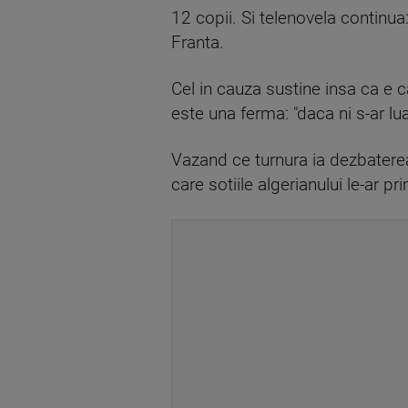
12 copii. Si telenovela continua
Franta.
Cel in cauza sustine insa ca e ca
este una ferma: "daca ni s-ar lu
Vazand ce turnura ia dezbaterea,
care sotiile algerianului le-ar pri