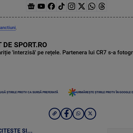
anctiuni
,
 DE SPORT.RO
ie 'interzisă' pe rețele. Partenera lui CR7 s-a fotog
UGĂ ȘTIRILE PROTV CA SURSĂ PREFERATĂ
URMĂREȘTE ȘTIRILE PROTV ÎN GOOGLE 
CITEȘTE ȘI...