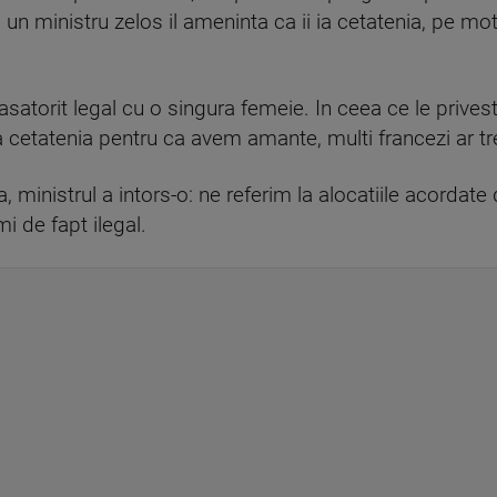
: un ministru zelos il ameninta ca ii ia cetatenia, pe m
satorit legal cu o singura femeie. In ceea ce le priveste 
a cetatenia pentru ca avem amante, multi francezi ar tre
 ministrul a intors-o: ne referim la alocatiile acordat
mi de fapt ilegal.