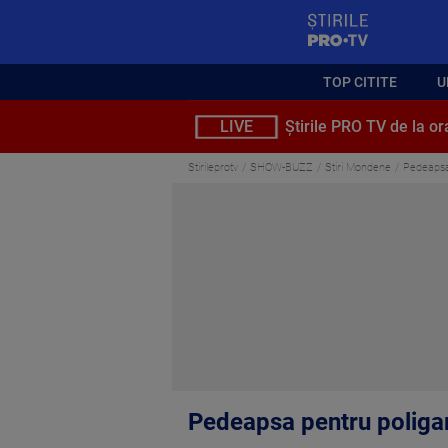
StirilePROTV
TOP CITITE
U
LIVE
Știrile PRO TV de la or
Stirileprotv
SHOW-BUZZ
Stiri Mondene
Pedeapsa 
Pedeapsa pentru poligam