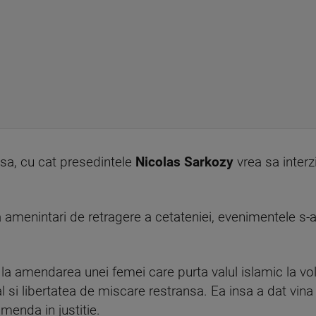
sa, cu cat presedintele
Nicolas Sarkozy
vrea sa interz
la amenintari de retragere a cetateniei, evenimentele s-
 la amendarea unei femei care purta valul islamic la vola
al si libertatea de miscare restransa. Ea insa a dat vina
enda in justitie.