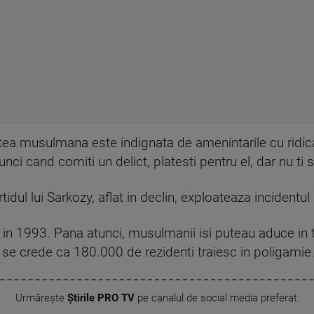
a musulmana este indignata de amenintarile cu ridicar
ci cand comiti un delict, platesti pentru el, dar nu ti s
dul lui Sarkozy, aflat in declin, exploateaza incidentul 
 in 1993. Pana atunci, musulmanii isi puteau aduce in t
t, se crede ca 180.000 de rezidenti traiesc in poligamie
Urmărește
Știrile PRO TV
pe canalul de social media preferat: