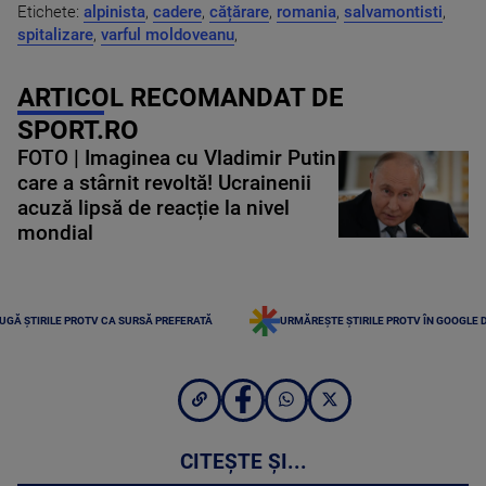
Etichete:
alpinista
,
cadere
,
cățărare
,
romania
,
salvamontisti
,
spitalizare
,
varful moldoveanu
,
ARTICOL RECOMANDAT DE
SPORT.RO
FOTO | Imaginea cu Vladimir Putin
care a stârnit revoltă! Ucrainenii
acuză lipsă de reacție la nivel
mondial
UGĂ ȘTIRILE PROTV CA SURSĂ PREFERATĂ
URMĂREȘTE ȘTIRILE PROTV ÎN GOOGLE 
CITEȘTE ȘI...