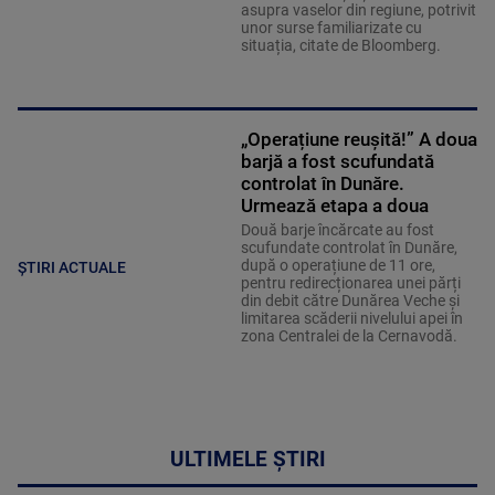
asupra vaselor din regiune, potrivit
unor surse familiarizate cu
situația, citate de Bloomberg.
„Operațiune reușită!” A doua
barjă a fost scufundată
controlat în Dunăre.
Urmează etapa a doua
Două barje încărcate au fost
scufundate controlat în Dunăre,
după o operațiune de 11 ore,
ȘTIRI ACTUALE
pentru redirecționarea unei părți
din debit către Dunărea Veche și
limitarea scăderii nivelului apei în
zona Centralei de la Cernavodă.
ULTIMELE ȘTIRI