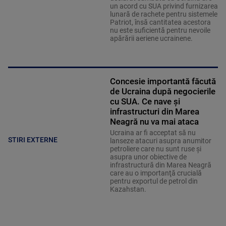
un acord cu SUA privind furnizarea
lunară de rachete pentru sistemele
Patriot, însă cantitatea acestora
nu este suficientă pentru nevoile
apărării aeriene ucrainene.
Concesie importantă făcută
de Ucraina după negocierile
cu SUA. Ce nave şi
infrastructuri din Marea
Neagră nu va mai ataca
Ucraina ar fi acceptat să nu
STIRI EXTERNE
lanseze atacuri asupra anumitor
petroliere care nu sunt ruse şi
asupra unor obiective de
infrastructură din Marea Neagră
care au o importanţă crucială
pentru exportul de petrol din
Kazahstan.