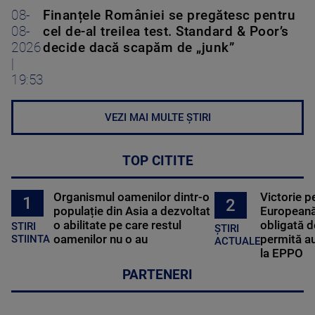
08-
Finanțele României se pregătesc pentru
08-
cel de-al treilea test. Standard & Poor’s
2026
decide dacă scapăm de „junk”
|
19:53
VEZI MAI MULTE ȘTIRI
TOP CITITE
Organismul oamenilor dintr-o
Victorie p
1
2
populație din Asia a dezvoltat
Europeană
o abilitate pe care restul
obligată d
STIRI
ȘTIRI
oamenilor nu o au
permită au
STIINTA
ACTUALE
la EPPO
PARTENERI