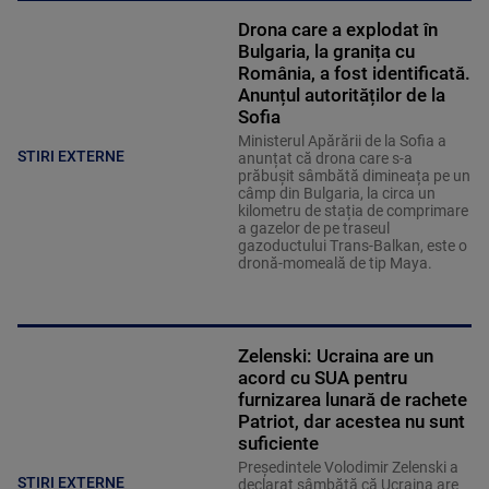
Drona care a explodat în
Bulgaria, la granița cu
România, a fost identificată.
Anunțul autorităților de la
Sofia
Ministerul Apărării de la Sofia a
STIRI EXTERNE
anunțat că drona care s-a
prăbușit sâmbătă dimineața pe un
câmp din Bulgaria, la circa un
kilometru de stația de comprimare
a gazelor de pe traseul
gazoductului Trans-Balkan, este o
dronă-momeală de tip Maya.
Zelenski: Ucraina are un
acord cu SUA pentru
furnizarea lunară de rachete
Patriot, dar acestea nu sunt
suficiente
Preşedintele Volodimir Zelenski a
STIRI EXTERNE
declarat sâmbătă că Ucraina are