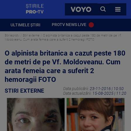
StirilePROTV
CAUTA
VOYO
TOATE 
PROTV NEWS LIVE
ULTIMELE ȘTIRI
Stirileprotv
Stiri externe
O alpinista britanica a cazut peste 180 de metri de pe Vf.
Moldoveanu. Cum arata femeia care a suferit 2 hemoragii FOTO
O alpinista britanica a cazut peste 180
de metri de pe Vf. Moldoveanu. Cum
arata femeia care a suferit 2
hemoragii FOTO
Data publicării:
23-11-2016 | 10:50
STIRI EXTERNE
Data actualizării:
15-08-2025 | 11:20