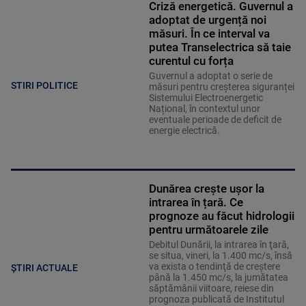
Criză energetică. Guvernul a
adoptat de urgență noi
măsuri. În ce interval va
putea Transelectrica să taie
curentul cu forța
Guvernul a adoptat o serie de
STIRI POLITICE
măsuri pentru creșterea siguranței
Sistemului Electroenergetic
Național, în contextul unor
eventuale perioade de deficit de
energie electrică.
Dunărea crește ușor la
intrarea în țară. Ce
prognoze au făcut hidrologii
pentru următoarele zile
Debitul Dunării, la intrarea în ţară,
se situa, vineri, la 1.400 mc/s, însă
va exista o tendinţă de creştere
ȘTIRI ACTUALE
până la 1.450 mc/s, la jumătatea
săptămânii viitoare, reiese din
prognoza publicată de Institutul