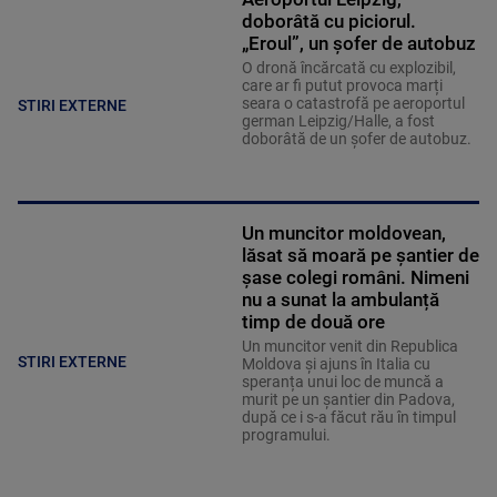
doborâtă cu piciorul.
„Eroul”, un șofer de autobuz
O dronă încărcată cu explozibil,
care ar fi putut provoca marți
seara o catastrofă pe aeroportul
STIRI EXTERNE
german Leipzig/Halle, a fost
doborâtă de un șofer de autobuz.
Un muncitor moldovean,
lăsat să moară pe șantier de
șase colegi români. Nimeni
nu a sunat la ambulanță
timp de două ore
Un muncitor venit din Republica
STIRI EXTERNE
Moldova și ajuns în Italia cu
speranța unui loc de muncă a
murit pe un șantier din Padova,
după ce i s-a făcut rău în timpul
programului.