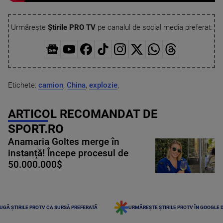
Urmărește
Știrile PRO TV
pe canalul de social media preferat:
Etichete:
camion
,
China
,
explozie
,
ARTICOL RECOMANDAT DE
SPORT.RO
Anamaria Goltes merge în
instanță! Începe procesul de
50.000.000$
UGĂ ȘTIRILE PROTV CA SURSĂ PREFERATĂ
URMĂREȘTE ȘTIRILE PROTV ÎN GOOGLE 