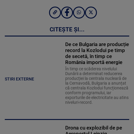
CITEȘTE ȘI...
De ce Bulgaria are producție
record la Kozlodui pe timp
de secetă, în timp ce
România importă energie
În timp ce scăderea nivelului
Dunării a determinat reducerea
producției la centrala nucleară de
STIRI EXTERNE
la Cernavodă, Bulgaria a anunțat
că centrala Kozlodui funcționează
conform programului, iar
exporturile de electricitate au atins
niveluri-record.
Drona cu explozibil de pe
Aeroportul Leipzig,