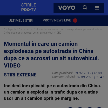
StirilePROTV
CAUTA
VOYO
TOATE 
PROTV NEWS LIVE
ULTIMELE ȘTIRI
Stirileprotv
Stiri externe
Momentul in care un camion explodeaza pe autostrada in
China dupa ce a acrosat un alt autovehicul. VIDEO
Momentul in care un camion
explodeaza pe autostrada in China
dupa ce a acrosat un alt autovehicul.
VIDEO
Data publicării:
18-07-2017 | 16:33
STIRI EXTERNE
Data actualizării:
15-08-2025 | 05:41
Incident inexplicabil pe o autostrada din China:
un camion a explodat in trafic dupa ce a atins
usor un alt camion oprit pe margine.