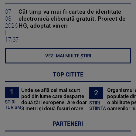
07-
Cât timp va mai fi cartea de identitate
08-
electronică eliberată gratuit. Proiect de
2026
HG, adoptat vineri
|
17:37
VEZI MAI MULTE ȘTIRI
TOP CITITE
Unde se află cel mai scurt
Organismul 
1
2
pod din lume care desparte
populație di
STIRI
două țări europene. Are doar
o abilitate p
STIRI
TURISM
3 metri și două fusuri orare
oamenilor nu
STIINTA
PARTENERI