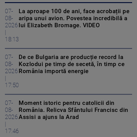
07-
La aproape 100 de ani, face acrobații pe
08-
aripa unui avion. Povestea incredibilă a
2026
lui Elizabeth Bromage. VIDEO
|
18:13
07-
De ce Bulgaria are producție record la
08-
Kozlodui pe timp de secetă, în timp ce
2026
România importă energie
|
17:50
07-
Moment istoric pentru catolicii din
08-
România. Relicva Sfântului Francisc din
2026
Assisi a ajuns la Arad
|
17:46