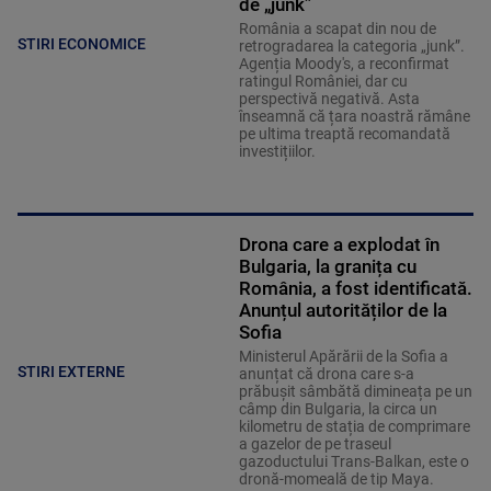
de „junk”
România a scapat din nou de
STIRI ECONOMICE
retrogradarea la categoria „junk”.
Agenția Moody's, a reconfirmat
ratingul României, dar cu
perspectivă negativă. Asta
înseamnă că țara noastră rămâne
pe ultima treaptă recomandată
investițiilor.
Drona care a explodat în
Bulgaria, la granița cu
România, a fost identificată.
Anunțul autorităților de la
Sofia
Ministerul Apărării de la Sofia a
STIRI EXTERNE
anunțat că drona care s-a
prăbușit sâmbătă dimineața pe un
câmp din Bulgaria, la circa un
kilometru de stația de comprimare
a gazelor de pe traseul
gazoductului Trans-Balkan, este o
dronă-momeală de tip Maya.