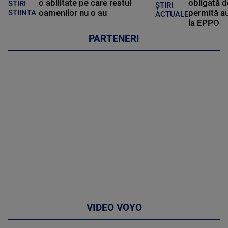
o abilitate pe care restul
obligată d
STIRI
ȘTIRI
oamenilor nu o au
permită au
STIINTA
ACTUALE
la EPPO
PARTENERI
VIDEO VOYO