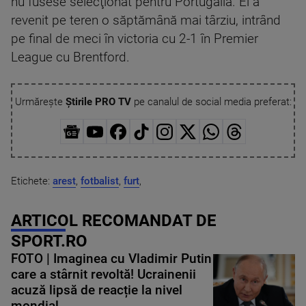
nu fusese selecţionat pentru Portugalia. El a
revenit pe teren o săptămână mai târziu, intrând
pe final de meci în victoria cu 2-1 în Premier
League cu Brentford.
Urmărește
Știrile PRO TV
pe canalul de social media preferat:
Etichete:
arest
,
fotbalist
,
furt
,
ARTICOL RECOMANDAT DE
SPORT.RO
FOTO | Imaginea cu Vladimir Putin
care a stârnit revoltă! Ucrainenii
acuză lipsă de reacție la nivel
mondial