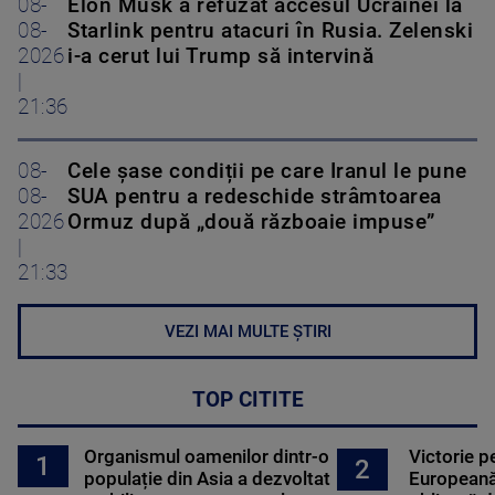
08-
Elon Musk a refuzat accesul Ucrainei la
08-
Starlink pentru atacuri în Rusia. Zelenski
2026
i-a cerut lui Trump să intervină
|
21:36
08-
Cele șase condiții pe care Iranul le pune
08-
SUA pentru a redeschide strâmtoarea
2026
Ormuz după „două războaie impuse”
|
21:33
VEZI MAI MULTE ȘTIRI
TOP CITITE
Organismul oamenilor dintr-o
Victorie p
1
2
populație din Asia a dezvoltat
Europeană