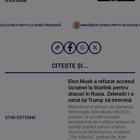
UGĂ ȘTIRILE PROTV CA SURSĂ PREFERATĂ
URMĂREȘTE ȘTIRILE PROTV ÎN GOOGLE 
CITEȘTE ȘI...
Elon Musk a refuzat accesul
Ucrainei la Starlink pentru
atacuri în Rusia. Zelenski i-a
cerut lui Trump să intervină
Miliardarul american din domeniul
tehnologiei, Elon Musk, refuză în
prezent să acorde Ucrainei
STIRI EXTERNE
permisiunea de a utiliza reţeaua de
sateliţi Starlink pentru a lansa
atacuri pe teritoriul rus, a relatat
„The Atlantic”, preluat de „Kyiv