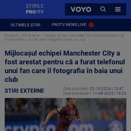
StirilePROTV
CAUTA
VOYO
TOATE 
PROTV NEWS LIVE
ULTIMELE ȘTIRI
Stirileprotv
Stiri externe
Mijlocaşul echipei Manchester City a fost arestat pentru că
a furat telefonul unui fan care îl fotografia în baia unui club
Mijlocaşul echipei Manchester City a
fost arestat pentru că a furat telefonul
unui fan care îl fotografia în baia unui
club
Data publicării:
02-10-2024 | 13:47
STIRI EXTERNE
Data actualizării:
11-08-2025 | 19:25