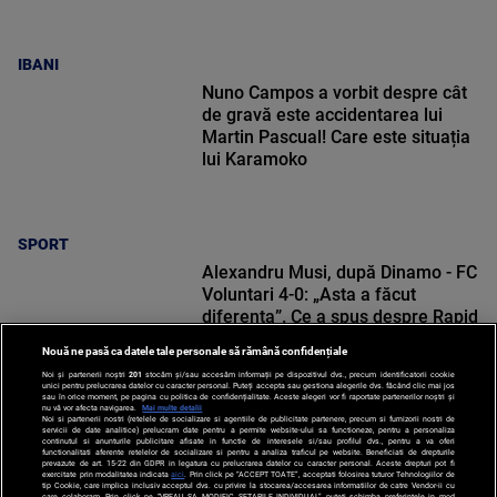
IBANI
Nuno Campos a vorbit despre cât
de gravă este accidentarea lui
Martin Pascual! Care este situația
lui Karamoko
SPORT
Alexandru Musi, după Dinamo - FC
Voluntari 4-0: „Asta a făcut
diferența”. Ce a spus despre Rapid
Nouă ne pasă ca datele tale personale să rămână confidențiale
Noi și partenerii noștri
201
stocăm și/sau accesăm informații pe dispozitivul dvs., precum identificatorii cookie
unici pentru prelucrarea datelor cu caracter personal. Puteți accepta sau gestiona alegerile dvs. făcând clic mai jos
sau în orice moment, pe pagina cu politica de confidențialitate. Aceste alegeri vor fi raportate partenerilor noștri și
nu vă vor afecta navigarea.
Mai multe detalii
Noi si partenerii nostri (retelele de socializare si agentiile de publicitate partenere, precum si furnizorii nostri de
SPORT
servicii de date analitice) prelucram date pentru a permite website-ului sa functioneze, pentru a personaliza
continutul si anunturile publicitare afisate in functie de interesele si/sau profilul dvs., pentru a va oferi
functionalitati aferente retelelor de socializare si pentru a analiza traficul pe website. Beneficiati de drepturile
prevazute de art. 15-22 din GDPR in legatura cu prelucrarea datelor cu caracter personal. Aceste drepturi pot fi
exercitate prin modalitatea indicata
aici
. Prin click pe “ACCEPT TOATE”, acceptati folosirea tuturor Tehnologiilor de
tip Cookie, care implica inclusiv acceptul dvs. cu privire la stocarea/accesarea informatiilor de catre Vendor-ii cu
care colaboram. Prin click pe “VREAU SA MODIFIC SETARILE INDIVIDUAL” puteti schimba preferintele in mod