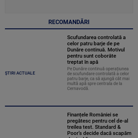
RECOMANDĂRI
Scufundarea controlată a
celor patru barje de pe
Dunăre continuă. Motivul
pentru sunt coborâte
treptat în apă
Pe Dunăre continuă operațiunea
ȘTIRI ACTUALE
de scufundare controlată a celor
patru barje, ca să ajungă cât mai
multă apă spre centrala de la
Cernavodă.
Finanțele României se
pregătesc pentru cel de-al
treilea test. Standard &
Poor’s decide dacă scapăm