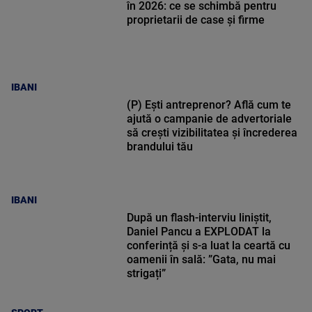
în 2026: ce se schimbă pentru
proprietarii de case și firme
IBANI
(P) Ești antreprenor? Află cum te
ajută o campanie de advertoriale
să crești vizibilitatea și încrederea
brandului tău
IBANI
După un flash-interviu liniștit,
Daniel Pancu a EXPLODAT la
conferință și s-a luat la ceartă cu
oamenii în sală: ”Gata, nu mai
strigați”