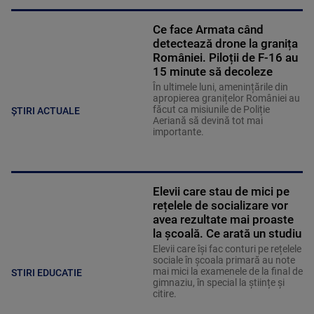
Ce face Armata când
detectează drone la granița
României. Piloții de F-16 au
15 minute să decoleze
În ultimele luni, amenințările din
apropierea granițelor României au
făcut ca misiunile de Poliție
ȘTIRI ACTUALE
Aeriană să devină tot mai
importante.
Elevii care stau de mici pe
rețelele de socializare vor
avea rezultate mai proaste
la școală. Ce arată un studiu
Elevii care îşi fac conturi pe rețelele
sociale în școala primară au note
mai mici la examenele de la final de
STIRI EDUCATIE
gimnaziu, în special la științe și
citire.