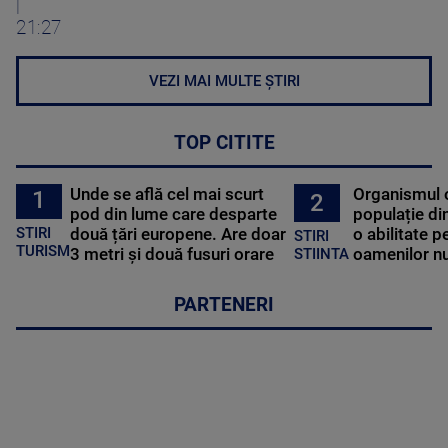
|
21:27
VEZI MAI MULTE ȘTIRI
TOP CITITE
Unde se află cel mai scurt
Organismul 
1
2
pod din lume care desparte
populație di
STIRI
două țări europene. Are doar
o abilitate p
STIRI
TURISM
3 metri și două fusuri orare
oamenilor nu
STIINTA
PARTENERI