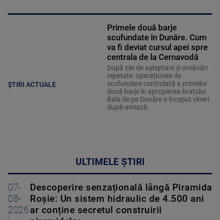
Primele două barje
scufundate în Dunăre. Cum
va fi deviat cursul apei spre
centrala de la Cernavodă
După zile de așteptare și amânări
repetate, operațiunea de
scufundare controlată a primelor
ȘTIRI ACTUALE
două barje în apropierea brațului
Bala de pe Dunăre a început vineri
după-amiază.
ULTIMELE ȘTIRI
07-
Descoperire senzațională lângă Piramida
08-
Roșie: Un sistem hidraulic de 4.500 ani
2026
ar conține secretul construirii