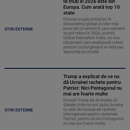
te muți în 2026 este din
Europa. Cum arată top 10
state
Estonia ocupă primul loc în
clasamentul global al celor mai
bune țări și teritorii în care oamenii
STIRI EXTERNE
se pot reloca în 2026, potrivit
Global Relocation Index, un nou
clasament care analizează criterii
precum costul general al vieții sau
siguranța pe stradă.
Trump a explicat de ce nu
dă Ucrainei rachete pentru
Patriot: Nici Pentagonul nu
mai are foarte multe
Donald Trump dă de înțeles că
Statele Unite nu pot ajuta Ucraina
cu atât de necesarele rachete
STIRI EXTERNE
interceptoare pentru sistemele
Patriot, pentru că nici Pentagonul
nu mai are foarte multe.