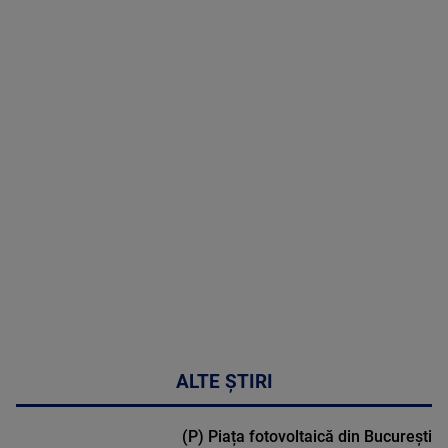
07 August
2026
MAI
MULTE
DETALII
48:24
ALTE ȘTIRI
(P) Piața fotovoltaică din București