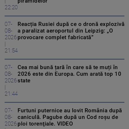
|
piramidelor
22:20
07-
Reacția Rusiei după ce o dronă explozivă
08-
a paralizat aeroportul din Leipzig: „O
2026
provocare complet fabricată”
|
21:54
07-
Cea mai bună țară în care să te muți în
08-
2026 este din Europa. Cum arată top 10
2026
state
|
21:44
07-
Furtuni puternice au lovit România după
08-
caniculă. Pagube după un Cod roşu de
2026
ploi torenţiale. VIDEO