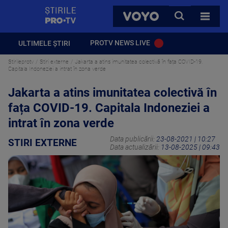
StirilePROTV
CAUTA
VOYO
TOATE 
PROTV NEWS LIVE
ULTIMELE ȘTIRI
Stirileprotv
Stiri externe
Jakarta a atins imunitatea colectivă în fața COVID-19.
Capitala Indoneziei a intrat în zona verde
Jakarta a atins imunitatea colectivă în
fața COVID-19. Capitala Indoneziei a
intrat în zona verde
Data publicării:
23-08-2021 | 10:27
STIRI EXTERNE
Data actualizării:
13-08-2025 | 09:43