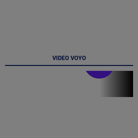
VIDEO VOYO
Stirile PRO TV
Stirile PRO
TV # 19.00 -