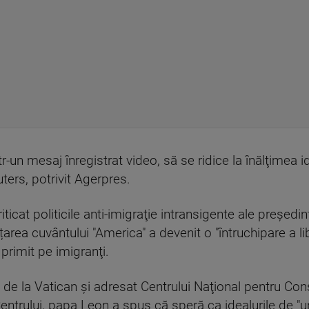
r-un mesaj înregistrat video, să se ridice la înălţimea i
ers, potrivit Agerpres.
ticat politicile anti-imigraţie intransigente ale preşed
țarea cuvântului "America" a devenit o "întruchipare a lib
 primit pe imigranţi.
t de la Vatican şi adresat Centrului Naţional pentru Cons
entrului, papa Leon a spus că speră ca idealurile de "un