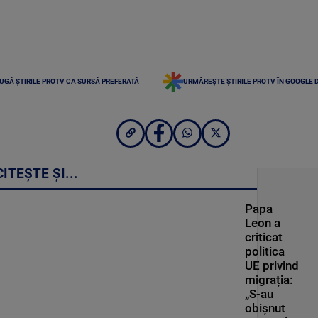
UGĂ ȘTIRILE PROTV CA SURSĂ PREFERATĂ
URMĂREȘTE ȘTIRILE PROTV ÎN GOOGLE 
CITEȘTE ȘI...
Papa
Leon a
criticat
politica
UE privind
migrația:
„S-au
obișnut