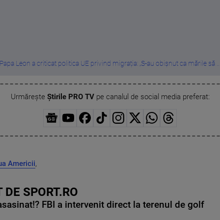
Papa Leon a criticat politica UE privind migrația: „S-au obișnut ca mările să ..
Urmărește
Știrile PRO TV
pe canalul de social media preferat:
ua Americii
,
 DE SPORT.RO
asinat!? FBI a intervenit direct la terenul de golf