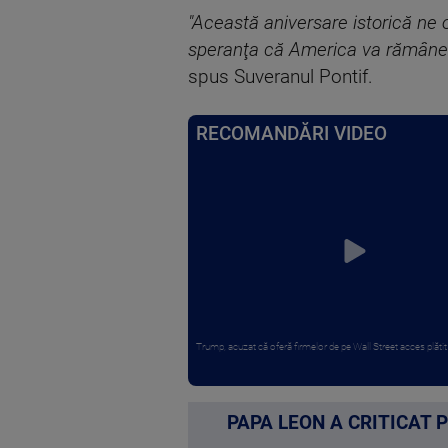
"Această aniversare istorică ne o
speranţa că America va rămâne mer
spus Suveranul Pontif.
RECOMANDĂRI VIDEO
Trump, acuzat că oferă firmelor de pe Wall Street acces plătit î
PAPA LEON A CRITICAT 