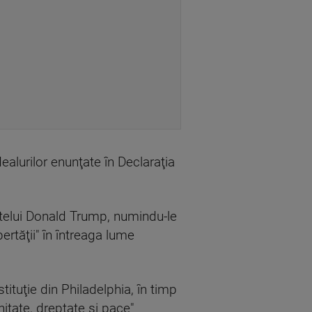
dealurilor enunţate în Declaraţia
intelui Donald Trump, numindu-le
ertăţii" în întreaga lume
tituţie din Philadelphia, în timp
itate, dreptate şi pace"