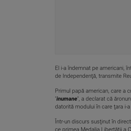
El i-a îndemnat pe americani, înt
de Independenţă, transmite Reut
Primul papă american, care a cri
"
inumane
", a declarat că ăronun
datorită modului în care ţara i-a
Într-un discurs susţinut în direc
ce primea Medalia Libertăţii a C