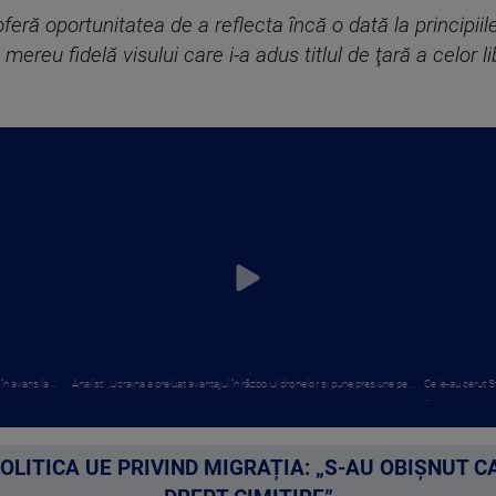
feră oportunitatea de a reflecta încă o dată la principiile
eu fidelă visului care i-a adus titlul de ţară a celor lib
n avans la ...
Analist: „Ucraina a preluat avantajul în războiul dronelor și pune presiune pe ...
Ce le-au cerut S
...
POLITICA UE PRIVIND MIGRAȚIA: „S-AU OBIȘNUT 