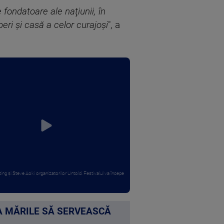
 fondatoare ale naţiunii, în
eri şi casă a celor curajoşi
", a
ting și Steve Aoki organizatorilor Untold. Festivalul va începe
CA MĂRILE SĂ SERVEASCĂ