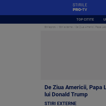
StirilePROTV
TOP CITITE
U
Stirileprotv
Stiri externe
De Ziua Americii, Papa Leon 
De Ziua Americii, Papa Le
lui Donald Trump
STIRI EXTERNE