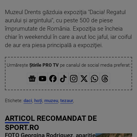
Muzeul Drents găzduia expoziţia "Dacia! Regatul
aurului şi argintului", cu peste 500 de piese
împrumutate de România. Expoziţia se încheia
chiar în weekendul în care a avut loc jaful, iar coiful
de aur era piesa principală a expoziţiei.
Urmărește
Știrile PRO TV
pe canalul de social media preferat:
Etichete:
daci
,
hoți
,
muzeu
,
tezaur
,
ARTICOL RECOMANDAT DE
SPORT.RO
FOTO Georgina Rodriguez, apariție