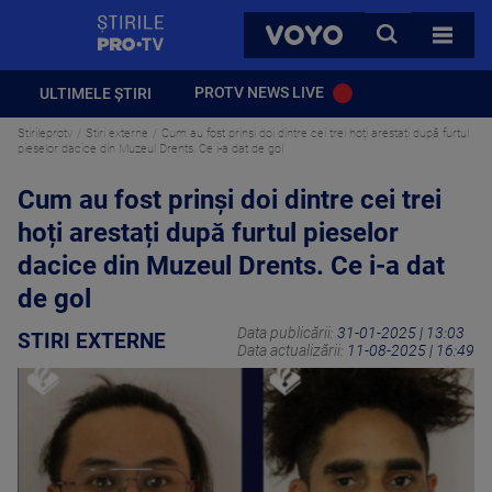
StirilePROTV
CAUTA
VOYO
TOATE 
PROTV NEWS LIVE
ULTIMELE ȘTIRI
Stirileprotv
Stiri externe
Cum au fost prinși doi dintre cei trei hoți arestați după furtul
pieselor dacice din Muzeul Drents. Ce i-a dat de gol
Cum au fost prinși doi dintre cei trei
hoți arestați după furtul pieselor
dacice din Muzeul Drents. Ce i-a dat
de gol
Data publicării:
31-01-2025 | 13:03
STIRI EXTERNE
Data actualizării:
11-08-2025 | 16:49