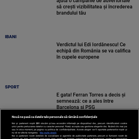
ajută o campanie de advertoriale
să crești vizibilitatea și încrederea
brandului tău
IBANI
Verdictul lui Edi Iordănescu! Ce
echipă din România se va califica
în cupele europene
SPORT
E gata! Ferran Torres a decis și
semnează: ce a ales între
Barcelona și PSG
Nouă ne pasă ca datele tale personale să rămână confidențiale
Noi și partenerii noștri
201
stocăm și/sau accesăm informații pe dispozitivul dvs., precum identificatorii cookie
unici pentru prelucrarea datelor cu caracter personal. Puteți accepta sau gestiona alegerile dvs. făcând clic mai jos
sau în orice moment, pe pagina cu politica de confidențialitate. Aceste alegeri vor fi raportate partenerilor noștri și
nu vă vor afecta navigarea.
Mai multe detalii
Noi si partenerii nostri (retelele de socializare si agentiile de publicitate partenere, precum si furnizorii nostri de
SPORT
servicii de date analitice) prelucram date pentru a permite website-ului sa functioneze, pentru a personaliza