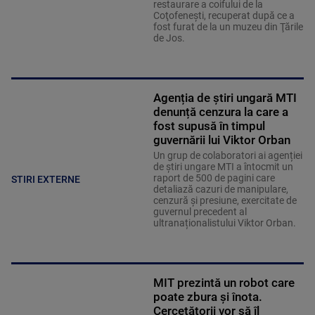
restaurare a coifului de la
Coţofeneşti, recuperat după ce a
fost furat de la un muzeu din Ţările
de Jos.
Agenția de știri ungară MTI
denunță cenzura la care a
fost supusă în timpul
guvernării lui Viktor Orban
Un grup de colaboratori ai agenției
de știri ungare MTI a întocmit un
raport de 500 de pagini care
STIRI EXTERNE
detaliază cazuri de manipulare,
cenzură și presiune, exercitate de
guvernul precedent al
ultranaționalistului Viktor Orban.
MIT prezintă un robot care
poate zbura și înota.
Cercetătorii vor să îl