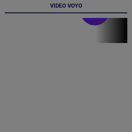
VIDEO VOYO
Doctor de
bine
Doctor de
Grijă | Ediția
16 |
Telemedicina
in
cardiologie