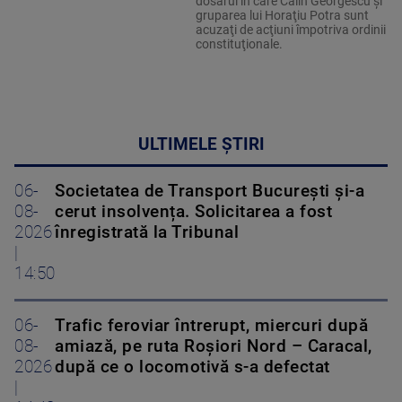
dosarul în care Călin Georgescu şi
gruparea lui Horaţiu Potra sunt
acuzaţi de acţiuni împotriva ordinii
constituţionale.
ULTIMELE ȘTIRI
06-
Societatea de Transport București și-a
08-
cerut insolvența. Solicitarea a fost
2026
înregistrată la Tribunal
|
14:50
06-
Trafic feroviar întrerupt, miercuri după
08-
amiază, pe ruta Roşiori Nord – Caracal,
2026
după ce o locomotivă s-a defectat
|