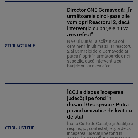
Director CNE Cernavodă: „În
următoarele cinci-șase zile
vom opri Reactorul 2, dacă
intervenția cu barjele nu va
avea efect”
Nivelul Dunării a scăzut cu doi
ȘTIRI ACTUALE
centimetri în ultima zi, iar reactorul
2 al Centralei de la Cernavodă ar
putea fi oprit în următoarele cinci-
șase zile, dacă intervenția cu
barjele nu va avea efect.
ÎCCJ a dispus începerea
judecăţii pe fond în
dosarul Georgescu - Potra
privind acuzațiile de lovitură
de stat
Înalta Curte de Casaţie şi Justiţie a
STIRI JUSTITIE
respins, joi, contestaţiile şi a decis
începerea judecăţii pe fond în