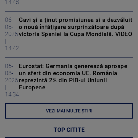
14:48
06-
Gavi şi-a ţinut promisiunea şi a dezvăluit
08-
o nouă înfăţişare surprinzătoare după
2026
victoria Spaniei la Cupa Mondială. VIDEO
|
14:42
06-
Eurostat: Germania generează aproape
08-
un sfert din economia UE. România
2026
reprezintă 2% din PIB-ul Uniunii
|
Europene
14:34
VEZI MAI MULTE ȘTIRI
TOP CITITE