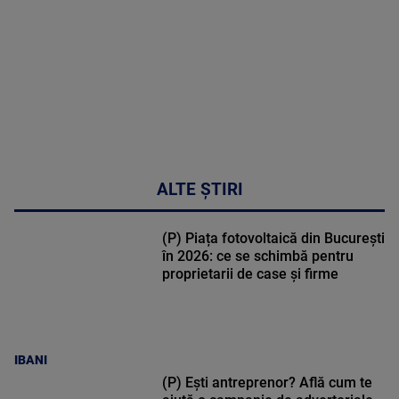
MAI
MULTE
DETALII
34:04
ALTE ȘTIRI
(P) Piața fotovoltaică din București
în 2026: ce se schimbă pentru
proprietarii de case și firme
IBANI
(P) Ești antreprenor? Află cum te