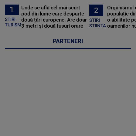
Unde se află cel mai scurt
Organismul 
1
2
pod din lume care desparte
populație di
STIRI
două țări europene. Are doar
o abilitate p
STIRI
TURISM
3 metri și două fusuri orare
oamenilor nu
STIINTA
PARTENERI