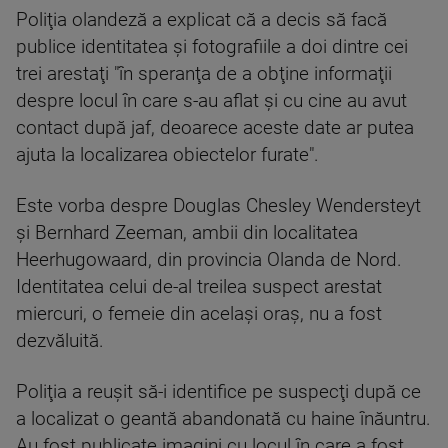
Poliţia olandeză a explicat că a decis să facă
publice identitatea şi fotografiile a doi dintre cei
trei arestaţi "în speranţa de a obţine informaţii
despre locul în care s-au aflat şi cu cine au avut
contact după jaf, deoarece aceste date ar putea
ajuta la localizarea obiectelor furate".
Este vorba despre Douglas Chesley Wendersteyt
şi Bernhard Zeeman, ambii din localitatea
Heerhugowaard, din provincia Olanda de Nord.
Identitatea celui de-al treilea suspect arestat
miercuri, o femeie din acelaşi oraş, nu a fost
dezvăluită.
Poliţia a reuşit să-i identifice pe suspecţi după ce
a localizat o geantă abandonată cu haine înăuntru.
Au fost publicate imagini cu locul în care a fost