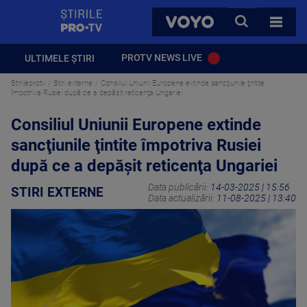
StirilePROTV
CAUTA
VOYO
TOATE 
PROTV NEWS LIVE
ULTIMELE ȘTIRI
Stirileprotv
Stiri externe
Consiliul Uniunii Europene extinde sancţiunile ţintite
împotriva Rusiei după ce a depăşit reticenţa Ungariei
Consiliul Uniunii Europene extinde
sancţiunile ţintite împotriva Rusiei
după ce a depăşit reticenţa Ungariei
Data publicării:
14-03-2025 | 15:56
STIRI EXTERNE
Data actualizării:
11-08-2025 | 13:40