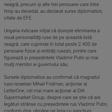
neagră, precum şi alte trei persoane care între
timp au decedat, au declarat surse diplomatice,
citate de EFE.
Ungaria indicase iniţial că doreşte eliminarea a
nouă personalităţi ruse de pe această listă
neagră, care cuprinde în total peste 2.400 de
persoane fizice şi entităţi ruseşti, printre care
figurează şi preşedintele Vladimir Putin şi mai
mulţi membri ai guvernului său.
Sursele diplomatice au confirmat că magnatul
ruso-israelian Mihail Fridman, acţionar al
LetterOne, cel mai mare acţionar al DIA
Supermarket Group, despre care se ştie că are
legături strânse cu preşedintele rus Vladimir Putin,
conform dpa, rămâne pe lista cu sancţiuni.