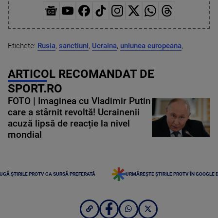
Etichete:
Rusia
,
sanctiuni
,
Ucraina
,
uniunea europeana
,
ARTICOL RECOMANDAT DE
SPORT.RO
FOTO | Imaginea cu Vladimir Putin
care a stârnit revoltă! Ucrainenii
acuză lipsă de reacție la nivel
mondial
UGĂ ȘTIRILE PROTV CA SURSĂ PREFERATĂ
URMĂREȘTE ȘTIRILE PROTV ÎN GOOGLE 