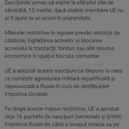
Sancţiunile urmau să expire la sfârşitul zilei de
sâmbătă, 15 martie, dacă statele membere UE nu
ar fi ajuns la un acord în unanimitate.
Măsurile restrictive în vigoare prevăd restricţii de
călătorie, îngheţarea activelor şi blocarea
accesului la tranzacţii, fonduri sau alte resurse
economice în spaţiul blocului comunitar.
UE a adoptat aceste sancţiuni ca răspuns la ceea
ce numeşte agresiunea militară nejustificată şi
neprovocată a Rusiei în curs de desfăşurare
împotriva Ucrainei.
Pe lângă aceste măsuri restrictive, UE a aprobat
deja 16 pachete de sancţiuni (sectoriale şi ţintite)
împotriva Rusiei de când a început invazia sa pe