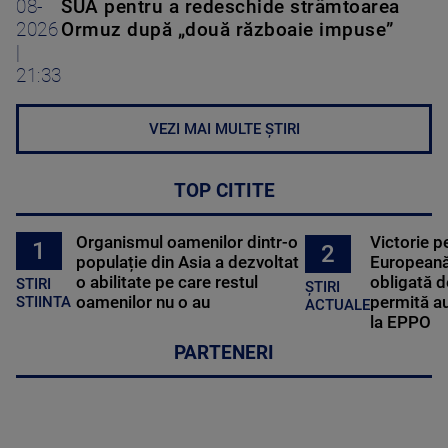
08-
SUA pentru a redeschide strâmtoarea
2026
Ormuz după „două războaie impuse”
|
21:33
VEZI MAI MULTE ȘTIRI
TOP CITITE
Organismul oamenilor dintr-o
Victorie p
1
2
populație din Asia a dezvoltat
Europeană
o abilitate pe care restul
obligată d
STIRI
ȘTIRI
oamenilor nu o au
permită au
STIINTA
ACTUALE
la EPPO
PARTENERI