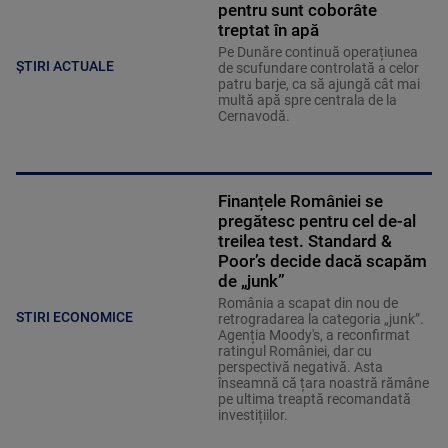
pentru sunt coborâte
treptat în apă
Pe Dunăre continuă operațiunea
ȘTIRI ACTUALE
de scufundare controlată a celor
patru barje, ca să ajungă cât mai
multă apă spre centrala de la
Cernavodă.
Finanțele României se
pregătesc pentru cel de-al
treilea test. Standard &
Poor’s decide dacă scapăm
de „junk”
România a scapat din nou de
STIRI ECONOMICE
retrogradarea la categoria „junk”.
Agenția Moody's, a reconfirmat
ratingul României, dar cu
perspectivă negativă. Asta
înseamnă că țara noastră rămâne
pe ultima treaptă recomandată
investițiilor.