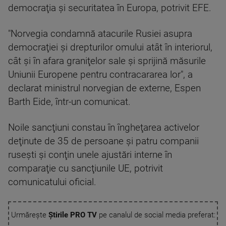
democraţia şi securitatea în Europa, potrivit EFE.
"Norvegia condamnă atacurile Rusiei asupra
democraţiei şi drepturilor omului atât în interiorul,
cât şi în afara graniţelor sale şi sprijină măsurile
Uniunii Europene pentru contracararea lor", a
declarat ministrul norvegian de externe, Espen
Barth Eide, într-un comunicat.
Noile sancţiuni constau în îngheţarea activelor
deţinute de 35 de persoane şi patru companii
ruseşti şi conţin unele ajustări interne în
comparaţie cu sancţiunile UE, potrivit
comunicatului oficial.
Urmărește
Știrile PRO TV
pe canalul de social media preferat: