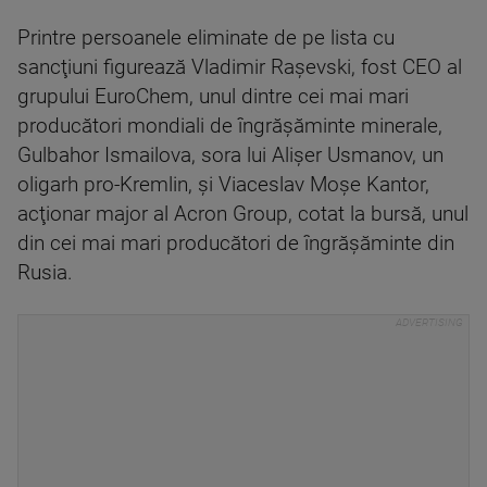
Printre persoanele eliminate de pe lista cu
sancţiuni figurează Vladimir Raşevski, fost CEO al
grupului EuroChem, unul dintre cei mai mari
producători mondiali de îngrăşăminte minerale,
Gulbahor Ismailova, sora lui Alişer Usmanov, un
oligarh pro-Kremlin, şi Viaceslav Moşe Kantor,
acţionar major al Acron Group, cotat la bursă, unul
din cei mai mari producători de îngrăşăminte din
Rusia.