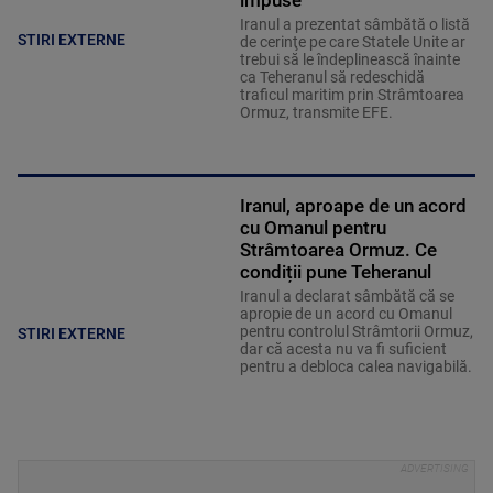
impuse”
Iranul a prezentat sâmbătă o listă
STIRI EXTERNE
de cerinţe pe care Statele Unite ar
trebui să le îndeplinească înainte
ca Teheranul să redeschidă
traficul maritim prin Strâmtoarea
Ormuz, transmite EFE.
Iranul, aproape de un acord
cu Omanul pentru
Strâmtoarea Ormuz. Ce
condiții pune Teheranul
Iranul a declarat sâmbătă că se
apropie de un acord cu Omanul
pentru controlul Strâmtorii Ormuz,
STIRI EXTERNE
dar că acesta nu va fi suficient
pentru a debloca calea navigabilă.