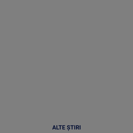
Stirile PRO
TV # 19.00 -
8 August
2026
MAI
MULTE
DETALII
30:33
ALTE ȘTIRI