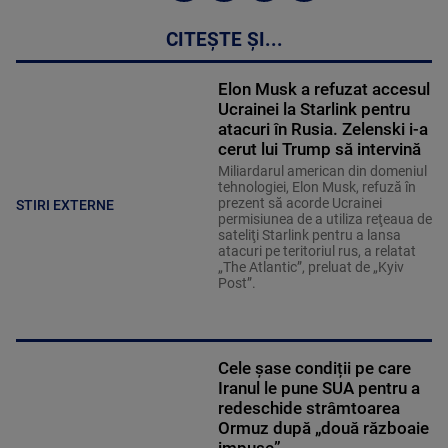
CITEȘTE ȘI...
Elon Musk a refuzat accesul
Ucrainei la Starlink pentru
atacuri în Rusia. Zelenski i-a
cerut lui Trump să intervină
Miliardarul american din domeniul
tehnologiei, Elon Musk, refuză în
prezent să acorde Ucrainei
STIRI EXTERNE
permisiunea de a utiliza reţeaua de
sateliţi Starlink pentru a lansa
atacuri pe teritoriul rus, a relatat
„The Atlantic”, preluat de „Kyiv
Post”.
Cele șase condiții pe care
Iranul le pune SUA pentru a
redeschide strâmtoarea
Ormuz după „două războaie