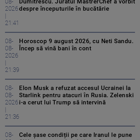
08-
Dumitrescu. Juratul MastrerChef a vorbit
2026
despre începuturile în bucătărie
|
21:41
08-
Horoscop 9 august 2026, cu Neti Sandu.
08-
Încep să vină bani în cont
2026
|
21:39
08-
Elon Musk a refuzat accesul Ucrainei la
08-
Starlink pentru atacuri în Rusia. Zelenski
2026
i-a cerut lui Trump să intervină
|
21:36
08-
Cele șase condiții pe care Iranul le pune