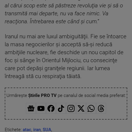
al cărui scop este să păstreze revoluţia vie şi să o
transmită mai departe, nu va face nimic. Va
reacţiona. Întrebarea este când şi cum.”
Iranul nu mai are luxul ambiguităţii. Fie se întoarce
la masa negocierilor şi acceptă să-şi reducă
ambiţiile nucleare, fie deschide un nou capitol de
foc şi sânge în Orientul Mijlociu, cu consecinţe
care pot depăşi graniţele regiunii. Iar lumea
întreagă stă cu respiraţia tăiată.
Urmărește
Știrile PRO TV
pe canalul de social media preferat:
Etichete:
atac
,
iran
,
SUA
,