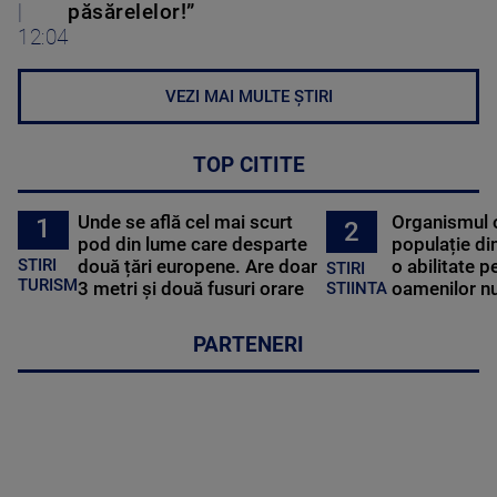
|
păsărelelor!”
12:04
VEZI MAI MULTE ȘTIRI
TOP CITITE
Unde se află cel mai scurt
Organismul 
1
2
pod din lume care desparte
populație di
STIRI
două țări europene. Are doar
o abilitate p
STIRI
TURISM
3 metri și două fusuri orare
oamenilor nu
STIINTA
PARTENERI