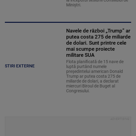
la începutul sesiunii Consiliului de
Miniştri.
Navele de război „Trump” ar
putea costa 275 de miliarde
de dolari. Sunt printre cele
mai scumpe proiecte
militare SUA
Flota planificată de 15 nave de
STIRI EXTERNE
luptă purtând numele
preşedintelui american Donald
Trump ar putea costa 275 de
miliarde de dolari, a declarat
miercuri Biroul de Buget al
Congresului.