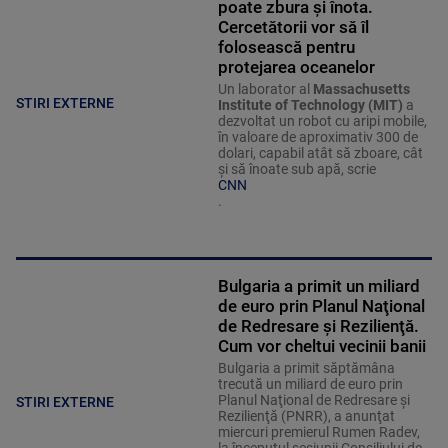
poate zbura și înota.
Cercetătorii vor să îl
folosească pentru
protejarea oceanelor
Un laborator al
Massachusetts
STIRI EXTERNE
Institute of Technology (MIT)
a
dezvoltat un robot cu aripi mobile,
în valoare de aproximativ 300 de
dolari, capabil atât să zboare, cât
și să înoate sub apă, scrie
CNN
.
Bulgaria a primit un miliard
de euro prin Planul Naţional
de Redresare şi Rezilienţă.
Cum vor cheltui vecinii banii
Bulgaria a primit săptămâna
trecută un miliard de euro prin
Planul Naţional de Redresare şi
STIRI EXTERNE
Rezilienţă (PNRR), a anunţat
miercuri premierul Rumen Radev,