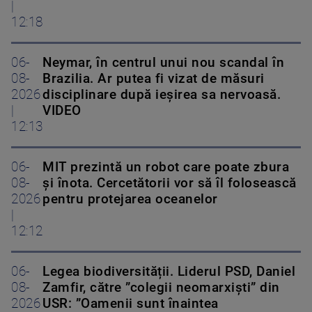
|
12:18
06-
Neymar, în centrul unui nou scandal în
08-
Brazilia. Ar putea fi vizat de măsuri
2026
disciplinare după ieșirea sa nervoasă.
|
VIDEO
12:13
06-
MIT prezintă un robot care poate zbura
08-
și înota. Cercetătorii vor să îl folosească
2026
pentru protejarea oceanelor
|
12:12
06-
Legea biodiversității. Liderul PSD, Daniel
08-
Zamfir, către ”colegii neomarxiști” din
2026
USR: ”Oamenii sunt înaintea