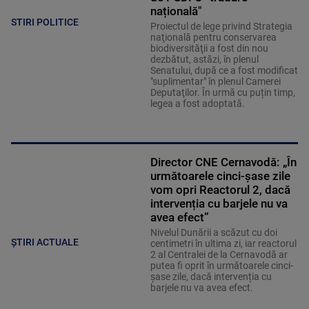
națională"
STIRI POLITICE
Proiectul de lege privind Strategia
naţională pentru conservarea
biodiversităţii a fost din nou
dezbătut, astăzi, în plenul
Senatului, după ce a fost modificat
"suplimentar" în plenul Camerei
Deputaţilor. În urmă cu puțin timp,
legea a fost adoptată.
Director CNE Cernavodă: „În
următoarele cinci-șase zile
vom opri Reactorul 2, dacă
intervenția cu barjele nu va
avea efect”
Nivelul Dunării a scăzut cu doi
ȘTIRI ACTUALE
centimetri în ultima zi, iar reactorul
2 al Centralei de la Cernavodă ar
putea fi oprit în următoarele cinci-
șase zile, dacă intervenția cu
barjele nu va avea efect.