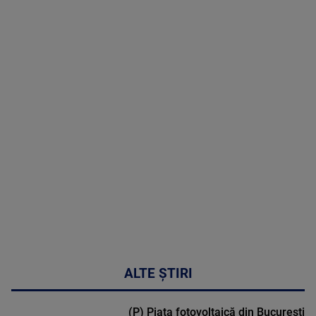
Grijă | Ediția
16 |
Telemedicina
in
cardiologie
MAI
MULTE
DETALII
34:04
ALTE ȘTIRI
(P) Piața fotovoltaică din București