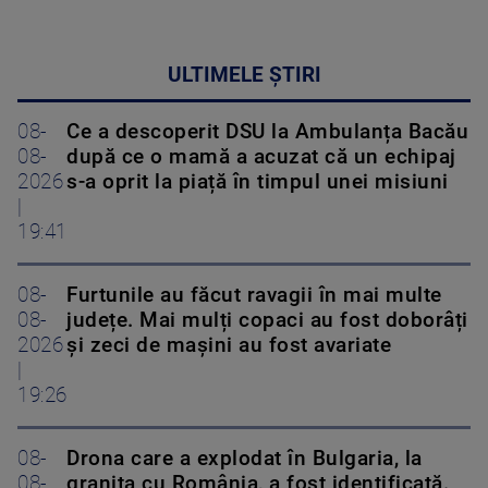
ULTIMELE ȘTIRI
08-
Ce a descoperit DSU la Ambulanța Bacău
08-
după ce o mamă a acuzat că un echipaj
2026
s-a oprit la piață în timpul unei misiuni
|
19:41
08-
Furtunile au făcut ravagii în mai multe
08-
județe. Mai mulți copaci au fost doborâți
2026
și zeci de mașini au fost avariate
|
19:26
08-
Drona care a explodat în Bulgaria, la
08-
granița cu România, a fost identificată.