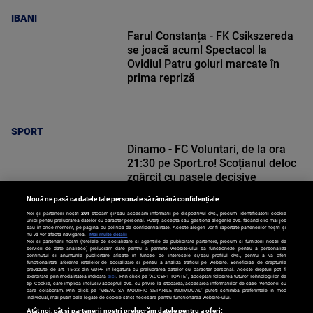
IBANI
Farul Constanța - FK Csikszereda
se joacă acum! Spectacol la
Ovidiu! Patru goluri marcate în
prima repriză
SPORT
Dinamo - FC Voluntari, de la ora
21:30 pe Sport.ro! Scoțianul deloc
zgârcit cu pasele decisive
Nouă ne pasă ca datele tale personale să rămână confidențiale
Noi și partenerii noștri
201
stocăm și/sau accesăm informații pe dispozitivul dvs., precum identificatorii cookie
unici pentru prelucrarea datelor cu caracter personal. Puteți accepta sau gestiona alegerile dvs. făcând clic mai jos
sau în orice moment, pe pagina cu politica de confidențialitate. Aceste alegeri vor fi raportate partenerilor noștri și
nu vă vor afecta navigarea.
Mai multe detalii
Noi si partenerii nostri (retelele de socializare si agentiile de publicitate partenere, precum si furnizorii nostri de
SPORT
servicii de date analitice) prelucram date pentru a permite website-ului sa functioneze, pentru a personaliza
continutul si anunturile publicitare afisate in functie de interesele si/sau profilul dvs., pentru a va oferi
functionalitati aferente retelelor de socializare si pentru a analiza traficul pe website. Beneficiati de drepturile
prevazute de art. 15-22 din GDPR in legatura cu prelucrarea datelor cu caracter personal. Aceste drepturi pot fi
exercitate prin modalitatea indicata
aici
. Prin click pe “ACCEPT TOATE”, acceptati folosirea tuturor Tehnologiilor de
tip Cookie, care implica inclusiv acceptul dvs. cu privire la stocarea/accesarea informatiilor de catre Vendor-ii cu
care colaboram. Prin click pe “VREAU SA MODIFIC SETARILE INDIVIDUAL” puteti schimba preferintele in mod
individual, mai putin cele legate de cookie strict necesare pentru functionarea website-ului.
Atât noi, cât și partenerii noștri prelucrăm datele pentru a oferi: