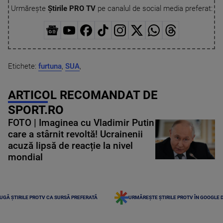
Urmărește
Știrile PRO TV
pe canalul de social media preferat:
Etichete:
furtuna
,
SUA
,
ARTICOL RECOMANDAT DE
SPORT.RO
FOTO | Imaginea cu Vladimir Putin
care a stârnit revoltă! Ucrainenii
acuză lipsă de reacție la nivel
mondial
UGĂ ȘTIRILE PROTV CA SURSĂ PREFERATĂ
URMĂREȘTE ȘTIRILE PROTV ÎN GOOGLE 