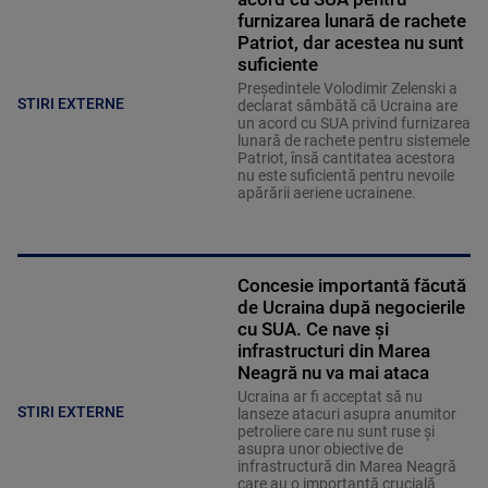
furnizarea lunară de rachete
Patriot, dar acestea nu sunt
suficiente
Preşedintele Volodimir Zelenski a
STIRI EXTERNE
declarat sâmbătă că Ucraina are
un acord cu SUA privind furnizarea
lunară de rachete pentru sistemele
Patriot, însă cantitatea acestora
nu este suficientă pentru nevoile
apărării aeriene ucrainene.
Concesie importantă făcută
de Ucraina după negocierile
cu SUA. Ce nave şi
infrastructuri din Marea
Neagră nu va mai ataca
Ucraina ar fi acceptat să nu
STIRI EXTERNE
lanseze atacuri asupra anumitor
petroliere care nu sunt ruse şi
asupra unor obiective de
infrastructură din Marea Neagră
care au o importanţă crucială