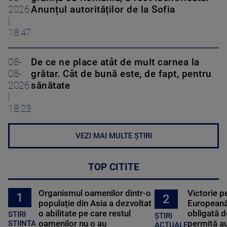
2026
Anunțul autorităților de la Sofia
|
18:47
08-
De ce ne place atât de mult carnea la
08-
grătar. Cât de bună este, de fapt, pentru
2026
sănătate
|
18:23
VEZI MAI MULTE ȘTIRI
TOP CITITE
Organismul oamenilor dintr-o
Victorie p
1
2
populație din Asia a dezvoltat
Europeană
o abilitate pe care restul
obligată d
STIRI
ȘTIRI
oamenilor nu o au
permită au
STIINTA
ACTUALE