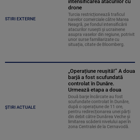
intensificarea atacurilor cu
drone
Turcia restricționează traficul
STIRI EXTERNE
navelor comerciale către Marea
Neagră, pe fondul intensificării
atacurilor rusești și ucrainene
asupra vaselor din regiune, potrivit
unor surse familiarizate cu
situația, citate de Bloomberg.
„Operațiune reușită!” A doua
barjă a fost scufundată
controlat în Dunăre.
Urmează etapa a doua
Două barje încărcate au fost
scufundate controlat în Dunăre,
după o operațiune de 11 ore,
ȘTIRI ACTUALE
pentru redirecționarea unei părți
din debit către Dunărea Veche și
limitarea scăderii nivelului apei în
zona Centralei de la Cernavodă.