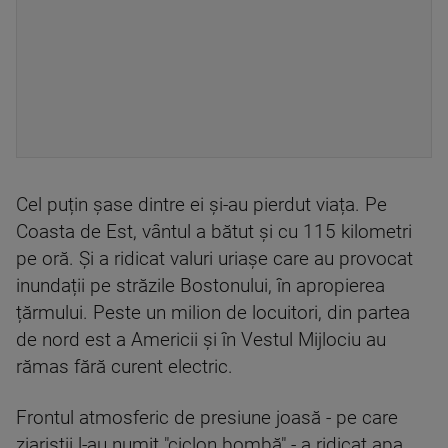
Cel puțin șase dintre ei și-au pierdut viața. Pe
Coasta de Est, vântul a bătut și cu 115 kilometri
pe oră. Și a ridicat valuri uriașe care au provocat
inundații pe străzile Bostonului, în apropierea
țărmului. Peste un milion de locuitori, din partea
de nord est a Americii și în Vestul Mijlociu au
rămas fără curent electric.
Frontul atmosferic de presiune joasă - pe care
ziariştii l-au numit "ciclon bombă" - a ridicat apa