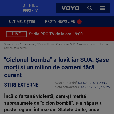
StirilePROTV
CAUTA
VOYO
TOATE 
PROTV NEWS LIVE
ULTIMELE ȘTIRI
LIVE
Știrile PRO TV de la ora 19:00
Stirileprotv
Stiri externe
"Ciclonul-bombă" a lovit iar SUA. Șase morți si un milion de
oameni fără curent
"Ciclonul-bombă" a lovit iar SUA. Șase
morți si un milion de oameni fără
curent
Data publicării:
03-03-2018 | 20:41
STIRI EXTERNE
Data actualizării:
14-08-2025 | 23:26
Încă o furtună violentă, care-și merită
supranumele de "ciclon bombă", s-a năpustit
peste regiuni întinse din Statele Unite, unde