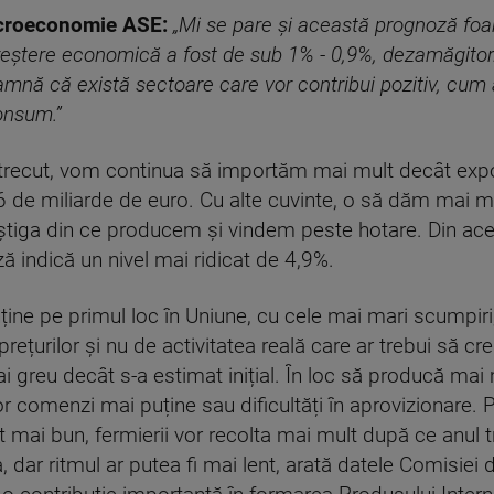
croeconomie ASE:
„Mi se pare și această prognoză foar
creștere economică a fost de sub 1% - 0,9%, dezamăgitor
amnă că există sectoare care vor contribui pozitiv, cum ar
consum.”
l trecut, vom continua să importăm mai mult decât expor
de miliarde de euro. Cu alte cuvinte, o să dăm mai mu
știga din ce producem și vindem peste hotare. Din acest
 indică un nivel mai ridicat de 4,9%.
nține pe primul loc în Uniune, cu cele mai mari scumpir
rețurilor și nu de activitatea reală care ar trebui să cr
greu decât s-a estimat inițial. În loc să producă mai mul
 comenzi mai puține sau dificultăți în aprovizionare. P
 mai bun, fermierii vor recolta mai mult după ce anul t
ua, dar ritmul ar putea fi mai lent, arată datele Comisi