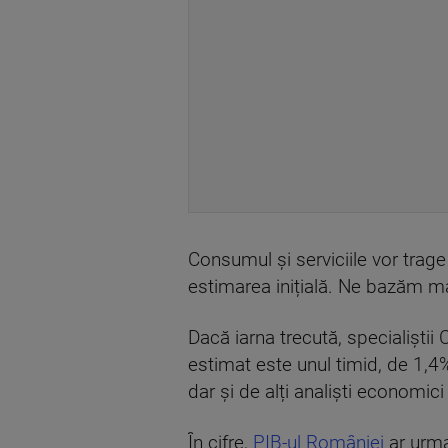
Consumul și serviciile vor trage
estimarea inițială. Ne bazăm ma
Dacă iarna trecută, specialișt
estimat este unul timid, de 1,4
dar și de alți analiști economi
În cifre,
PIB-ul României
ar urma