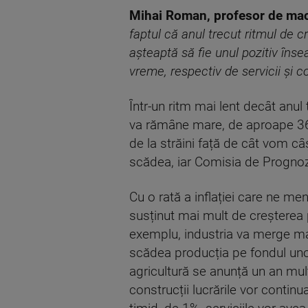
Mihai Roman, profesor de ma
faptul că anul trecut ritmul de 
așteaptă să fie unul
pozitiv înse
vreme, respectiv de servicii și 
Într-un ritm mai lent decât anu
va rămâne mare, de aproape 36 
de la străini față de cât vom câ
scădea, iar Comisia de Prognoză
Cu o rată a inflației care ne me
susținut mai mult de creșterea p
exemplu, industria va merge mai 
scădea producția pe fondul unor
agricultură se anunță un an mult
construcții lucrările vor contin