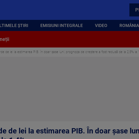
P
LTIMELE ȘTIRI
EMISIUNI INTEGRALE
VIDEO
ROMÂNIA,
neții
de de lei la estimarea PIB. În doar șase luni, prognoza de creștere a fost redusă de la 2,5% la
e de lei la estimarea PIB. În doar șase lu