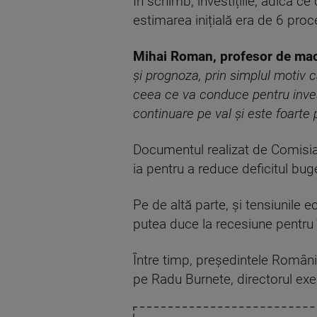
În schimb, investițiile, adică ce
estimarea inițială era de 6 proc
Mihai Roman, profesor de ma
și prognoza, prin simplul motiv c
ceea ce va
conduce pentru investi
continuare pe val și este foarte 
Documentul realizat de Comisia
ia pentru a reduce deficitul bug
Pe de altă parte, și tensiunile 
putea duce la recesiune pentru î
Între timp, președintele Români
pe Radu Burnete, directorul exe