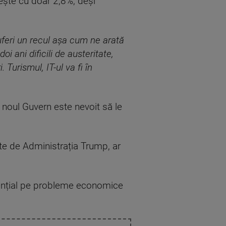
crește cu doar 2,8%, deși
 suferi un recul așa cum ne arată
i ani dificili de austeritate,
 Turismul, IT-ul va fi în
noul Guvern este nevoit să le
ate de Administrația Trump, ar
idențial pe probleme economice