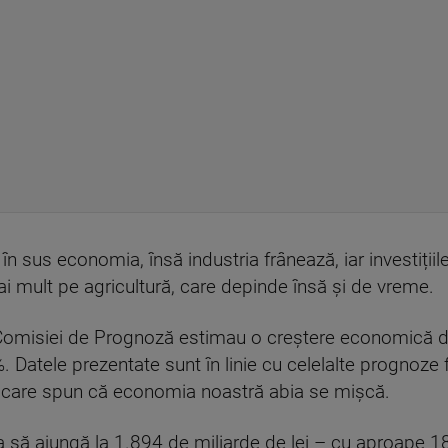
 în sus economia, însă industria frânează, iar investiții
i mult pe agricultură, care depinde însă și de vreme.
ii Comisiei de Prognoză estimau o creștere economică 
%. Datele prezentate sunt în linie cu celelalte prognoz
ci care spun că economia noastră abia se mișcă.
 să ajungă la 1.894 de miliarde de lei – cu aproape 18