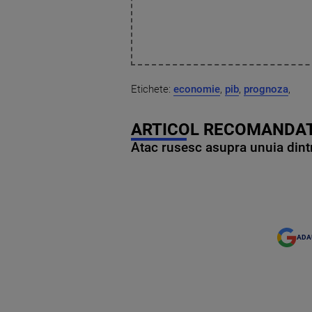
Etichete:
economie
,
pib
,
prognoza
,
ARTICOL RECOMANDAT
Atac rusesc asupra unuia dintr
ADA