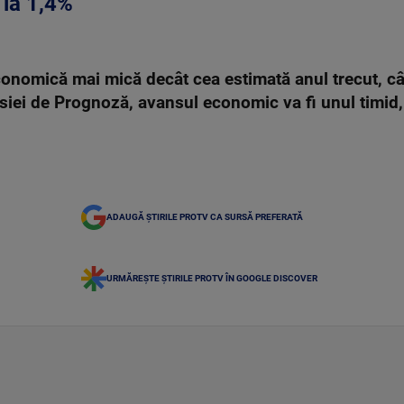
 la 1,4%
onomică mai mică decât cea estimată anul trecut, câ
isiei de Prognoză, avansul economic va fi unul timid,
ADAUGĂ ȘTIRILE PROTV CA SURSĂ PREFERATĂ
URMĂREȘTE ȘTIRILE PROTV ÎN GOOGLE DISCOVER