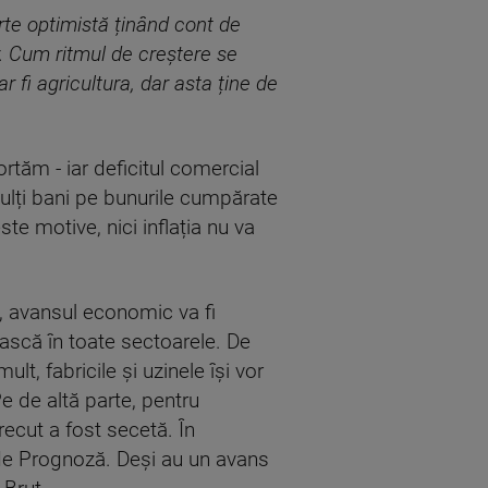
te optimistă ținând cont de
. Cum ritmul de creștere se
 fi agricultura, dar asta ține de
tăm - iar deficitul comercial
lți bani pe bunurile cumpărate
e motive, nici inflația nu va
i, avansul economic va fi
ească în toate sectoarele. De
t, fabricile și uzinele își vor
e de altă parte, pentru
recut a fost secetă. În
ei de Prognoză. Deși au un avans