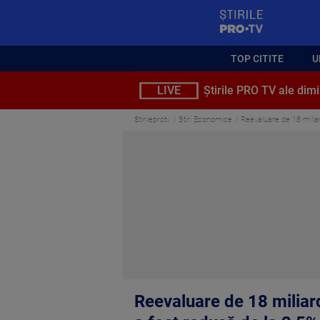
StirilePROTV
TOP CITITE
U
LIVE
Știrile PRO TV ale dimi
Stirileprotv
Stiri Economice
Reevaluare de 18 miliar
Reevaluare de 18 miliard