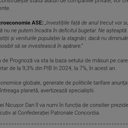
 construiește statul alături de companiile private, vor 
ente.
croeconomie ASE:
„Investițiile față de anul trecut vor
ă nu ne putem încadra în deficitul bugetar. Ne așteaptă do
ții și veniturile populației la stagnări, dacă nu diminuări.
posibil să se investească în apărare.”
 de Prognoză va sta la baza setului de măsuri pe care 
etar de la 9,3% din PIB în 2024, la 7%, în acest an.
economice globale, generate de politicile tarifare anunț
ntreaga planetă, avertizează specialiștii.
ei Nicușor Dan îl va numi în funcția de consilier prez
cutiv al Confederației Patronale Concordia.