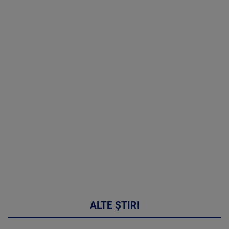
TV # 19.00 -
07 August
2026
MAI
MULTE
DETALII
48:24
ALTE ȘTIRI