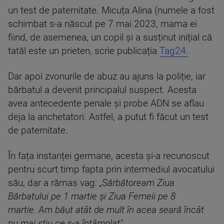
un test de paternitate. Micuța Alina (numele a fost
schimbat s-a născut pe 7 mai 2023, mama ei
fiind, de asemenea, un copil și a susținut inițial că
tatăl este un prieten, scrie publicația
Tag24.
Dar apoi zvonurile de abuz au ajuns la poliție, iar
bărbatul a devenit principalul suspect. Acesta
avea antecedente penale și probe ADN se aflau
deja la anchetatori. Astfel, a putut fi făcut un test
de paternitate.
În fața instanței germane, acesta și-a recunoscut
pentru scurt timp fapta prin intermediul avocatului
său, dar a rămas vag:
„Sărbătoream Ziua
Bărbatului pe 1 martie și Ziua Femeii pe 8
martie. Am băut atât de mult în acea seară încât
nu mai știu ce s-a întâmplat".