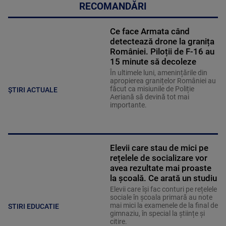
RECOMANDĂRI
Ce face Armata când
detectează drone la granița
României. Piloții de F-16 au
15 minute să decoleze
În ultimele luni, amenințările din
apropierea granițelor României au
făcut ca misiunile de Poliție
ȘTIRI ACTUALE
Aeriană să devină tot mai
importante.
Elevii care stau de mici pe
rețelele de socializare vor
avea rezultate mai proaste
la școală. Ce arată un studiu
Elevii care îşi fac conturi pe rețelele
sociale în școala primară au note
mai mici la examenele de la final de
STIRI EDUCATIE
gimnaziu, în special la științe și
citire.