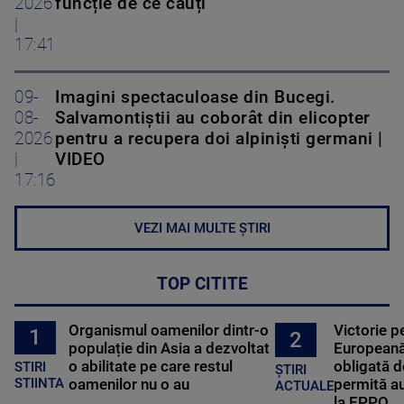
2026
funcție de ce cauți
|
17:41
09-
Imagini spectaculoase din Bucegi.
08-
Salvamontiștii au coborât din elicopter
2026
pentru a recupera doi alpiniști germani |
|
VIDEO
17:16
VEZI MAI MULTE ȘTIRI
TOP CITITE
Organismul oamenilor dintr-o
Victorie p
1
2
populație din Asia a dezvoltat
Europeană
o abilitate pe care restul
obligată d
STIRI
ȘTIRI
oamenilor nu o au
permită au
STIINTA
ACTUALE
la EPPO