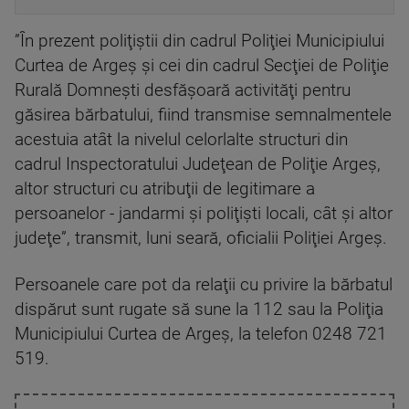
”În prezent poliţiştii din cadrul Poliţiei Municipiului
Curtea de Argeş şi cei din cadrul Secţiei de Poliţie
Rurală Domneşti desfăşoară activităţi pentru
găsirea bărbatului, fiind transmise semnalmentele
acestuia atât la nivelul celorlalte structuri din
cadrul Inspectoratului Judeţean de Poliţie Argeş,
altor structuri cu atribuţii de legitimare a
persoanelor - jandarmi şi poliţişti locali, cât şi altor
judeţe”, transmit, luni seară, oficialii Poliţiei Argeş.
Persoanele care pot da relaţii cu privire la bărbatul
dispărut sunt rugate să sune la 112 sau la Poliţia
Municipiului Curtea de Argeş, la telefon 0248 721
519.