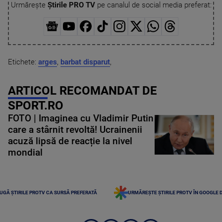
Urmărește
Știrile PRO TV
pe canalul de social media preferat:
Etichete:
arges
,
barbat disparut
,
ARTICOL RECOMANDAT DE
SPORT.RO
FOTO | Imaginea cu Vladimir Putin
care a stârnit revoltă! Ucrainenii
acuză lipsă de reacție la nivel
mondial
UGĂ ȘTIRILE PROTV CA SURSĂ PREFERATĂ
URMĂREȘTE ȘTIRILE PROTV ÎN GOOGLE 