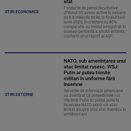
stat
Fondurile de pensii facultative
STIRI ECONOMICE
(Pilonul III) aveau active în valoare
de 8,8 miliarde de lei, la finalul lunii
iunie 2026, în creştere cu 40%
comparativ cu nivelul înregistrat în
aceeaşi perioadă a anului anterior,
conform unui raport al ASF.
NATO, sub amenințarea unui
atac limitat rusesc. WSJ:
Putin ar putea trimite
militari în uniforme fără
însemne
Serviciile de informații americane
STIRI EXTERNE
au avertizat că președintele rus
Vladimir Putin ar putea pune la
încercare NATO printr-un atac
limitat asupra unui stat membru în
următorii ani.