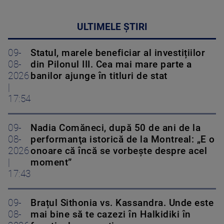
ULTIMELE ȘTIRI
09-
Statul, marele beneficiar al investițiilor
08-
din Pilonul III. Cea mai mare parte a
2026
banilor ajunge în titluri de stat
|
17:54
09-
Nadia Comăneci, după 50 de ani de la
08-
performanţa istorică de la Montreal: „E o
2026
onoare că încă se vorbește despre acel
|
moment”
17:43
09-
Brațul Sithonia vs. Kassandra. Unde este
08-
mai bine să te cazezi în Halkidiki în