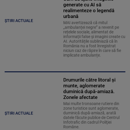
generate cu AI să
realimenteze o legendă
urbană
ȘTIRI ACTUALE
MAI avertizează că mitul
„ambulanței negre” a revenit pe
rețelele sociale, alimentat de
informații false și imagini create cu
AI. Autoritățile subliniază că în
România nu a fost înregistrat
niciun caz de răpire în care să fie
implicate ambulanțe.
Drumurile către litoral și
munte, aglomerate
duminică după-amiază.
Zonele afectate
Mai multe tronsoane rutiere din
zone turistice sunt aglomerate,
duminică după-amiază, arată
ȘTIRI ACTUALE
datele făcute publice de Centrul
Infotrafic din cadrul Poliţiei
Române.