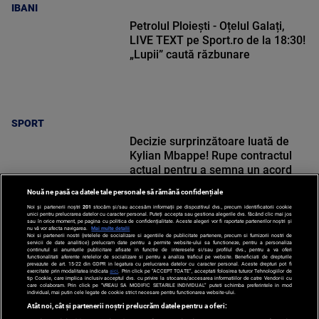
IBANI
Petrolul Ploiești - Oțelul Galați,
LIVE TEXT pe Sport.ro de la 18:30!
„Lupii” caută răzbunare
SPORT
Decizie surprinzătoare luată de
Kylian Mbappe! Rupe contractul
actual pentru a semna un acord
astronomic
Nouă ne pasă ca datele tale personale să rămână confidențiale
Noi și partenerii noștri
201
stocăm și/sau accesăm informații pe dispozitivul dvs., precum identificatorii cookie
unici pentru prelucrarea datelor cu caracter personal. Puteți accepta sau gestiona alegerile dvs. făcând clic mai jos
sau în orice moment, pe pagina cu politica de confidențialitate. Aceste alegeri vor fi raportate partenerilor noștri și
nu vă vor afecta navigarea.
Mai multe detalii
Noi si partenerii nostri (retelele de socializare si agentiile de publicitate partenere, precum si furnizorii nostri de
SPORT
servicii de date analitice) prelucram date pentru a permite website-ului sa functioneze, pentru a personaliza
continutul si anunturile publicitare afisate in functie de interesele si/sau profilul dvs., pentru a va oferi
functionalitati aferente retelelor de socializare si pentru a analiza traficul pe website. Beneficiati de drepturile
prevazute de art. 15-22 din GDPR in legatura cu prelucrarea datelor cu caracter personal. Aceste drepturi pot fi
exercitate prin modalitatea indicata
aici
. Prin click pe “ACCEPT TOATE”, acceptati folosirea tuturor Tehnologiilor de
tip Cookie, care implica inclusiv acceptul dvs. cu privire la stocarea/accesarea informatiilor de catre Vendor-ii cu
care colaboram. Prin click pe “VREAU SA MODIFIC SETARILE INDIVIDUAL” puteti schimba preferintele in mod
individual, mai putin cele legate de cookie strict necesare pentru functionarea website-ului.
Atât noi, cât și partenerii noștri prelucrăm datele pentru a oferi: