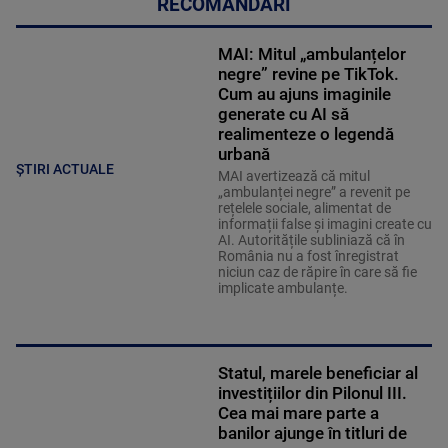
RECOMANDĂRI
MAI: Mitul „ambulanțelor
negre” revine pe TikTok.
Cum au ajuns imaginile
generate cu AI să
realimenteze o legendă
urbană
ȘTIRI ACTUALE
MAI avertizează că mitul
„ambulanței negre” a revenit pe
rețelele sociale, alimentat de
informații false și imagini create cu
AI. Autoritățile subliniază că în
România nu a fost înregistrat
niciun caz de răpire în care să fie
implicate ambulanțe.
Statul, marele beneficiar al
investițiilor din Pilonul III.
Cea mai mare parte a
banilor ajunge în titluri de