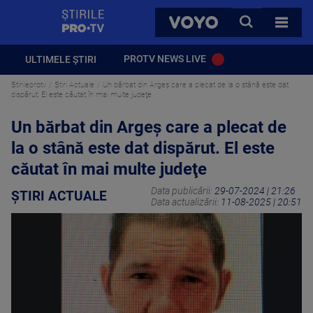
StirilePROTV
CAUTA
VOYO
TOATE 
PROTV NEWS LIVE
ULTIMELE ȘTIRI
Stirileprotv
Știri Actuale
Un bărbat din Argeș care a plecat de la o stână este dat
dispărut. El este căutat în mai multe judeţe
Un bărbat din Argeș care a plecat de
la o stână este dat dispărut. El este
căutat în mai multe judeţe
Data publicării:
29-07-2024 | 21:26
ȘTIRI ACTUALE
Data actualizării:
11-08-2025 | 20:51