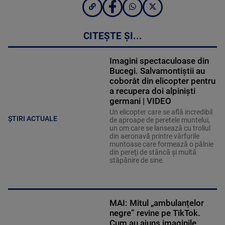
CITEȘTE ȘI...
Imagini spectaculoase din
Bucegi. Salvamontiștii au
coborât din elicopter pentru
a recupera doi alpiniști
germani | VIDEO
Un elicopter care se află incredibil
ȘTIRI ACTUALE
de aproape de peretele muntelui,
un om care se lansează cu troliul
din aeronavă printre vârfurile
muntoase care formează o pâlnie
din pereţi de stâncă şi multă
stăpânire de sine.
MAI: Mitul „ambulanțelor
negre” revine pe TikTok.
Cum au ajuns imaginile