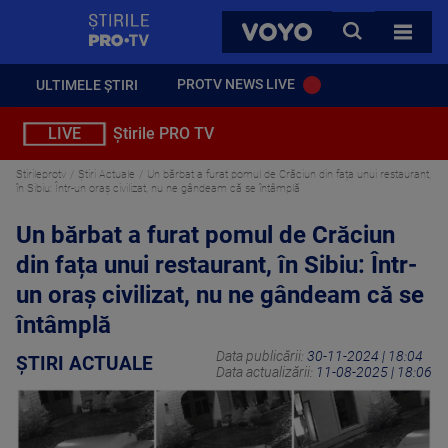
StirilePROTV
CAUTA
VOYO
TOATE 
PROTV NEWS LIVE
ULTIMELE ȘTIRI
LIVE
Știrile PRO TV
Stirileprotv
Știri Actuale
Un bărbat a furat pomul de Crăciun din fața unui restaurant,
în Sibiu: Într-un oraș civilizat, nu ne gândeam că se întâmplă
Un bărbat a furat pomul de Crăciun
din fața unui restaurant, în Sibiu: Într-
un oraș civilizat, nu ne gândeam că se
întâmplă
Data publicării:
30-11-2024 | 18:04
ȘTIRI ACTUALE
Data actualizării:
11-08-2025 | 18:06