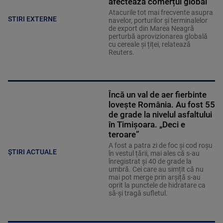
afectează comerțul global
Atacurile tot mai frecvente asupra
STIRI EXTERNE
navelor, porturilor și terminalelor
de export din Marea Neagră
perturbă aprovizionarea globală
cu cereale și țiței, relatează
Reuters.
Încă un val de aer fierbinte
lovește România. Au fost 55
de grade la nivelul asfaltului
în Timișoara. „Deci e
teroare”
A fost a patra zi de foc și cod roșu
ȘTIRI ACTUALE
în vestul țării, mai ales că s-au
înregistrat și 40 de grade la
umbră. Cei care au simțit că nu
mai pot merge prin arșiță s-au
oprit la punctele de hidratare ca
să-și tragă sufletul.