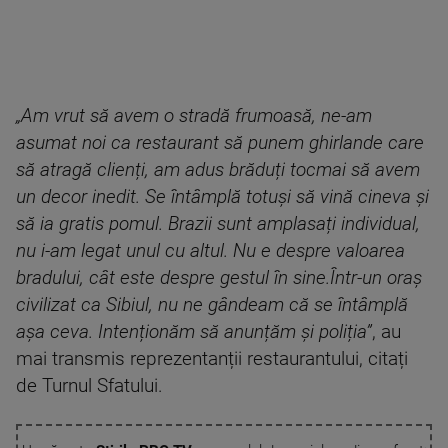
„Am vrut să avem o stradă frumoasă, ne-am
asumat noi ca restaurant să punem ghirlande care
să atragă clienți, am adus brăduți tocmai să avem
un decor inedit. Se întâmplă totuși să vină cineva și
să ia gratis pomul. Brazii sunt amplasați individual,
nu i-am legat unul cu altul. Nu e despre valoarea
bradului, cât este despre gestul în sine.Într-un oraș
civilizat ca Sibiul, nu ne gândeam că se întâmplă
așa ceva. Intenționăm să anunțăm și poliția”
, au
mai transmis reprezentanții restaurantului, citați
de Turnul Sfatului.