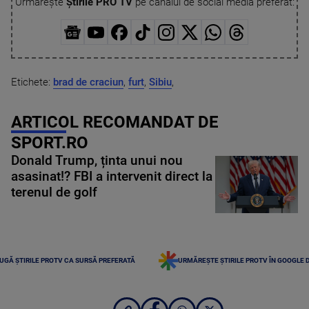
Urmărește
Știrile PRO TV
pe canalul de social media preferat:
Etichete:
brad de craciun
,
furt
,
Sibiu
,
ARTICOL RECOMANDAT DE
SPORT.RO
Donald Trump, ținta unui nou
asasinat!? FBI a intervenit direct la
terenul de golf
UGĂ ȘTIRILE PROTV CA SURSĂ PREFERATĂ
URMĂREȘTE ȘTIRILE PROTV ÎN GOOGLE 