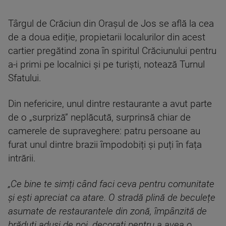
Târgul de Crăciun din Orașul de Jos se află la cea
de a doua ediție, propietarii localurilor din acest
cartier pregătind zona în spiritul Crăciunului pentru
a-i primi pe localnici și pe turiști, notează Turnul
Sfatului.
Din nefericire, unul dintre restaurante a avut parte
de o „surpriză” neplăcută, surprinsă chiar de
camerele de supraveghere: patru persoane au
furat unul dintre brazii împodobiți și puți în fața
intrării.
„Ce bine te simți când faci ceva pentru comunitate
și ești apreciat ca atare. O stradă plină de beculețe
asumate de restaurantele din zonă, împânzită de
brăduți aduși de noi, decorați pentru a avea o