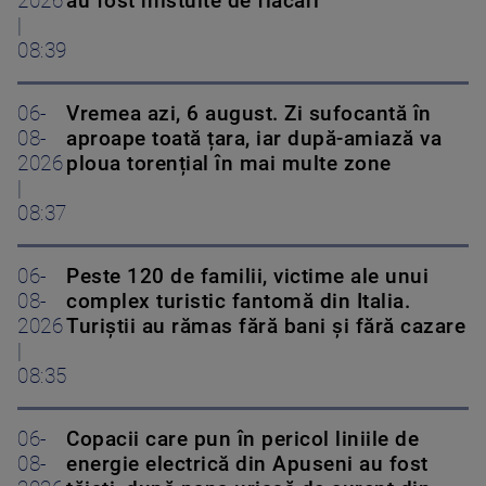
2026
au fost mistuite de flăcări
|
08:39
06-
Vremea azi, 6 august. Zi sufocantă în
08-
aproape toată țara, iar după-amiază va
2026
ploua torențial în mai multe zone
|
08:37
06-
Peste 120 de familii, victime ale unui
08-
complex turistic fantomă din Italia.
2026
Turiștii au rămas fără bani și fără cazare
|
08:35
06-
Copacii care pun în pericol liniile de
08-
energie electrică din Apuseni au fost