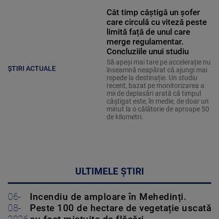
Cât timp câștigă un șofer
care circulă cu viteză peste
limită față de unul care
merge regulamentar.
Concluziile unui studiu
Să apeși mai tare pe accelerație nu
ȘTIRI ACTUALE
înseamnă neapărat că ajungi mai
repede la destinație. Un studiu
recent, bazat pe monitorizarea a
mii de deplasări arată că timpul
câștigat este, în medie, de doar un
minut la o călătorie de aproape 50
de kilometri.
ULTIMELE ȘTIRI
06-
Incendiu de amploare în Mehedinți.
08-
Peste 100 de hectare de vegetație uscată