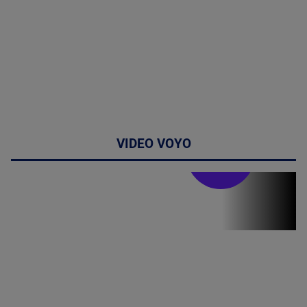
VIDEO VOYO
Stirile PRO TV
Stirile PRO