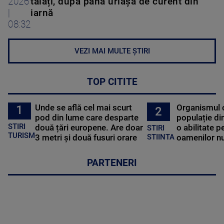
2026
tăiați, după pana uriașă de curent din
|
iarnă
08:32
VEZI MAI MULTE ȘTIRI
TOP CITITE
Unde se află cel mai scurt
Organismul 
1
2
pod din lume care desparte
populație di
STIRI
două țări europene. Are doar
o abilitate p
STIRI
TURISM
3 metri și două fusuri orare
oamenilor nu
STIINTA
PARTENERI