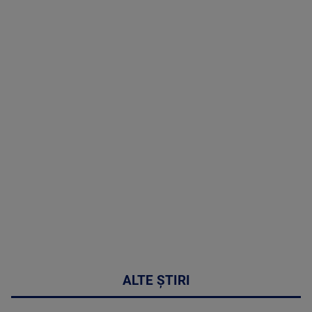
TV # 19.00 -
05 August
2026
MAI
MULTE
DETALII
50:27
ALTE ȘTIRI