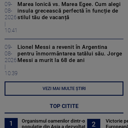
09-
Marea Ionică vs. Marea Egee. Cum alegi
08-
insula grecească perfectă în funcție de
2026
stilul tău de vacanță
|
10:41
09-
Lionel Messi a revenit în Argentina
08-
pentru înmormântarea tatălui său. Jorge
2026
Messi a murit la 68 de ani
|
10:39
VEZI MAI MULTE ȘTIRI
TOP CITITE
Organismul oamenilor dintr-o
Victorie p
1
2
populație din Asia a dezvoltat
Europeană