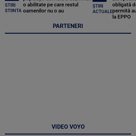
o abilitate pe care restul
obligată d
STIRI
ȘTIRI
oamenilor nu o au
permită au
STIINTA
ACTUALE
la EPPO
PARTENERI
VIDEO VOYO