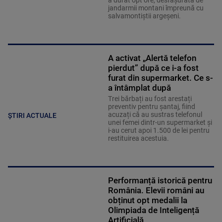
a durat opt ore, desfășurată de
jandarmii montani împreună cu
salvamontiștii argeșeni.
A activat „Alertă telefon
pierdut” după ce i-a fost
furat din supermarket. Ce s-
a întâmplat după
Trei bărbați au fost arestați
preventiv pentru șantaj, fiind
acuzați că au sustras telefonul
ȘTIRI ACTUALE
unei femei dintr-un supermarket și
i-au cerut apoi 1.500 de lei pentru
restituirea acestuia.
Performanță istorică pentru
România. Elevii români au
obținut opt medalii la
Olimpiada de Inteligență
Artificială