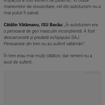
Impactul a fost extrem de puternic. În ciuda
manevrelor de resuscitare, cel din autoturism nu a
mai putut fi salvat.
Cătălin Vătămanu, ISU Bacău:
„În autoturism era
o persoană de gen masculin inconştientă. A fost
descarcerată şi predată echipajului SAJ.
Persoanele din tren nu au suferit vătămări”.
În tren erau mai mulţi călători, dar nimeni nu a
avut de suferit.