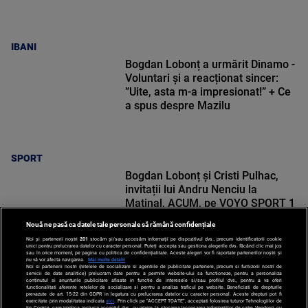
IBANI
Bogdan Lobonț a urmărit Dinamo -
Voluntari și a reacționat sincer:
”Uite, asta m-a impresionat!” + Ce
a spus despre Mazilu
SPORT
Bogdan Lobonț și Cristi Pulhac,
invitații lui Andru Nenciu la
Matinal, ACUM, pe VOYO SPORT 1
Nouă ne pasă ca datele tale personale să rămână confidențiale
Noi și partenerii noștri
201
stocăm și/sau accesăm informații pe dispozitivul dvs., precum identificatorii cookie
unici pentru prelucrarea datelor cu caracter personal. Puteți accepta sau gestiona alegerile dvs. făcând clic mai jos
sau în orice moment, pe pagina cu politica de confidențialitate. Aceste alegeri vor fi raportate partenerilor noștri și
nu vă vor afecta navigarea.
Mai multe detalii
Noi si partenerii nostri (retelele de socializare si agentiile de publicitate partenere, precum si furnizorii nostri de
SPORT
servicii de date analitice) prelucram date pentru a permite website-ului sa functioneze, pentru a personaliza
continutul si anunturile publicitare afisate in functie de interesele si/sau profilul dvs., pentru a va oferi
functionalitati aferente retelelor de socializare si pentru a analiza traficul pe website. Beneficiati de drepturile
prevazute de art. 15-22 din GDPR in legatura cu prelucrarea datelor cu caracter personal. Aceste drepturi pot fi
exercitate prin modalitatea indicata
aici
. Prin click pe “ACCEPT TOATE”, acceptati folosirea tuturor Tehnologiilor de
tip Cookie, care implica inclusiv acceptul dvs. cu privire la stocarea/accesarea informatiilor de catre Vendor-ii cu