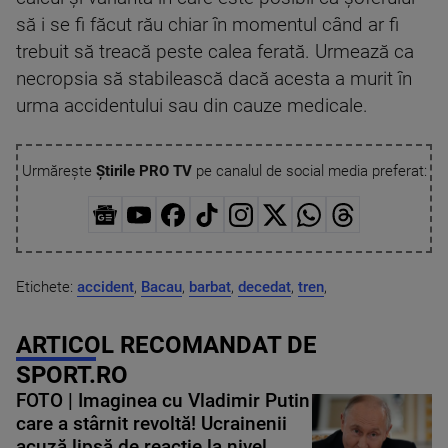
să i se fi făcut rău chiar în momentul când ar fi
trebuit să treacă peste calea ferată. Urmează ca
necropsia să stabilească dacă acesta a murit în
urma accidentului sau din cauze medicale.
Urmărește
Știrile PRO TV
pe canalul de social media preferat:
Etichete:
accident
,
Bacau
,
barbat
,
decedat
,
tren
,
ARTICOL RECOMANDAT DE
SPORT.RO
FOTO | Imaginea cu Vladimir Putin
care a stârnit revoltă! Ucrainenii
acuză lipsă de reacție la nivel