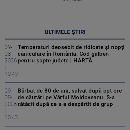
ULTIMELE ȘTIRI
09-
Temperaturi deosebit de ridicate și nopți
08-
caniculare în România. Cod galben
2026
pentru șapte județe | HARTĂ
|
10:49
09-
Bărbat de 80 de ani, salvat după opt ore
08-
de căutări pe Vârful Moldoveanu. S-a
2026
rătăcit după ce s-a despărțit de grup
|
10:43