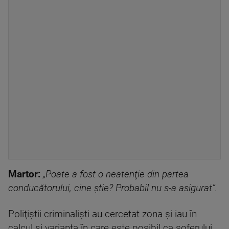
Martor:
„Poate a fost o neatenţie din partea
conducătorului, cine ştie? Probabil nu s-a asigurat”.
Poliţiştii criminalişti au cercetat zona și iau în
calcul şi varianta în care este posibil ca şoferului