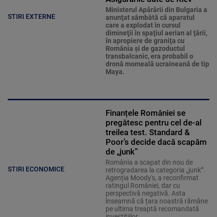
Ministerul Apărării din Bulgaria a
STIRI EXTERNE
anunţat sâmbătă că aparatul
care a explodat în cursul
dimineţii în spaţiul aerian al ţării,
în apropiere de graniţa cu
România şi de gazoductul
transbalcanic, era probabil o
dronă momeală ucraineană de tip
Maya.
Finanțele României se
pregătesc pentru cel de-al
treilea test. Standard &
Poor’s decide dacă scapăm
de „junk”
România a scapat din nou de
STIRI ECONOMICE
retrogradarea la categoria „junk”.
Agenția Moody's, a reconfirmat
ratingul României, dar cu
perspectivă negativă. Asta
înseamnă că țara noastră rămâne
pe ultima treaptă recomandată
investițiilor.