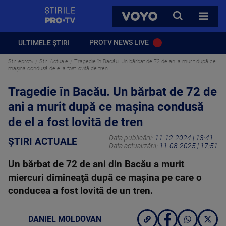
StirilePROTV
CAUTA
VOYO
TOATE 
PROTV NEWS LIVE
ULTIMELE ȘTIRI
Stirileprotv
Știri Actuale
Tragedie în Bacău. Un bărbat de 72 de ani a murit după ce
mașina condusă de el a fost lovită de tren
Tragedie în Bacău. Un bărbat de 72 de
ani a murit după ce mașina condusă
de el a fost lovită de tren
Data publicării:
11-12-2024 | 13:41
ȘTIRI ACTUALE
Data actualizării:
11-08-2025 | 17:51
Un bărbat de 72 de ani din Bacău a murit
miercuri dimineaţă după ce maşina pe care o
conducea a fost lovită de un tren.
DANIEL MOLDOVAN