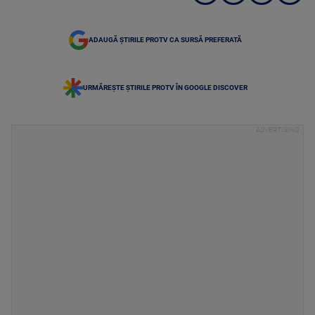
ADAUGĂ ȘTIRILE PROTV CA SURSĂ PREFERATĂ
URMĂREȘTE ȘTIRILE PROTV ÎN GOOGLE DISCOVER