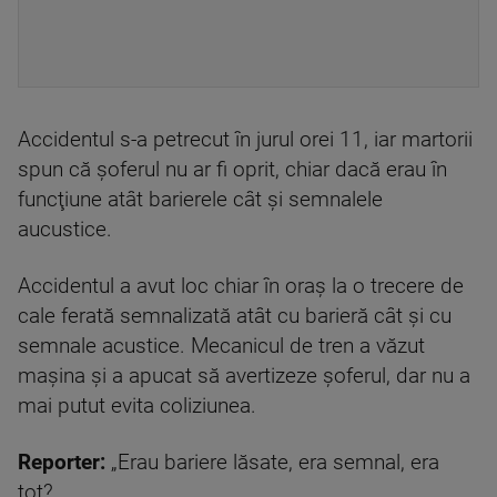
Accidentul s-a petrecut în jurul orei 11, iar martorii
spun că şoferul nu ar fi oprit, chiar dacă erau în
funcţiune atât barierele cât şi semnalele
aucustice.
Accidentul a avut loc chiar în oraş la o trecere de
cale ferată semnalizată atât cu barieră cât şi cu
semnale acustice. Mecanicul de tren a văzut
maşina şi a apucat să avertizeze șoferul, dar nu a
mai putut evita coliziunea.
Reporter:
„Erau bariere lăsate, era semnal, era
tot?