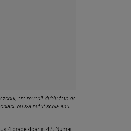
sezonul, am muncit dublu față de
chiabil nu s-a putut schia anul
nus 4 grade doar în 42. Numai