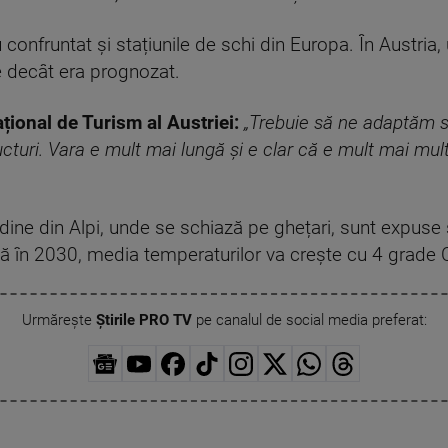
onfruntat și stațiunile de schi din Europa. În Austria, 
e decât era prognozat.
țional de Turism al Austriei:
„Trebuie să ne adaptăm s
structuri. Vara e mult mai lungă și e clar că e mult mai mu
tudine din Alpi, unde se schiază pe ghețari, sunt expuse
ă în 2030, media temperaturilor va crește cu 4 grade C
Urmărește
Știrile PRO TV
pe canalul de social media preferat: