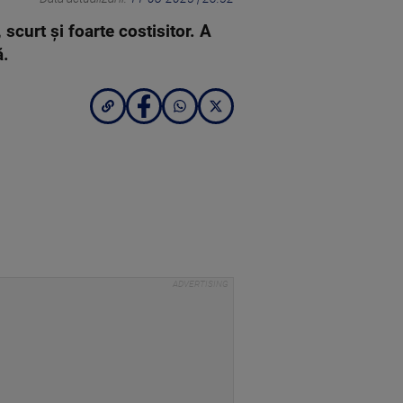
 scurt și foarte costisitor. A
ă.