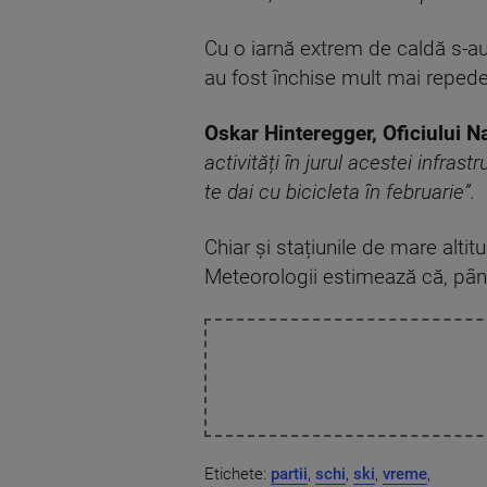
Cu o iarnă extrem de caldă s-au c
au fost închise mult mai reped
Oskar Hinteregger, Oficiului Na
activități în jurul acestei infra
te dai cu bicicleta în februarie”.
Chiar și stațiunile de mare alti
Meteorologii estimează că, pân
Etichete:
partii
,
schi
,
ski
,
vreme
,