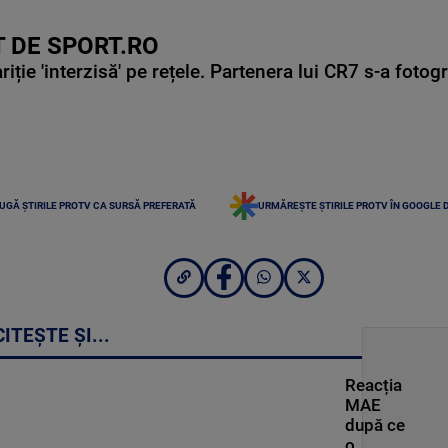
 DE SPORT.RO
ie 'interzisă' pe rețele. Partenera lui CR7 s-a fotog
UGĂ ȘTIRILE PROTV CA SURSĂ PREFERATĂ
URMĂREȘTE ȘTIRILE PROTV ÎN GOOGLE 
CITEȘTE ȘI...
Reacția
MAE
după ce
o