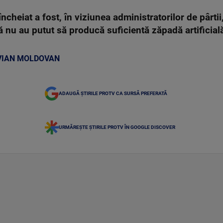
cheiat a fost, în viziunea administratorilor de pârtii,
că nu au putut să producă suficientă zăpadă artificial
VIAN MOLDOVAN
ADAUGĂ ȘTIRILE PROTV CA SURSĂ PREFERATĂ
URMĂREȘTE ȘTIRILE PROTV ÎN GOOGLE DISCOVER