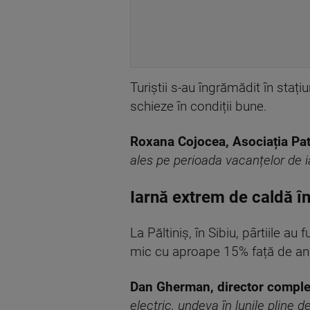
Turiștii s-au îngrămădit în staț
schieze în condiții bune.
Roxana Cojocea, Asociația Pa
ales pe perioada vacanțelor de 
Iarnă extrem de caldă î
La Păltiniș, în Sibiu, pârtiile a
mic cu aproape 15% față de anu
Dan Gherman, director comple
electric, undeva în lunile pline d