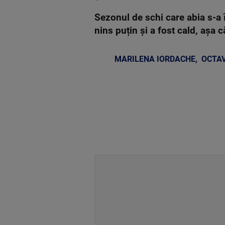
Sezonul de schi care abia s-a în
nins puțin și a fost cald, așa 
MARILENA IORDACHE
,
OCTA