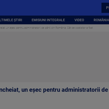
P
LTIMELE ȘTIRI
EMISIUNI INTEGRALE
VIDEO
ROMÂNIA,
iat, un eșec pentru administratorii de pârtii din România. Cât de costisitor a fost
ncheiat, un eșec pentru administratorii de