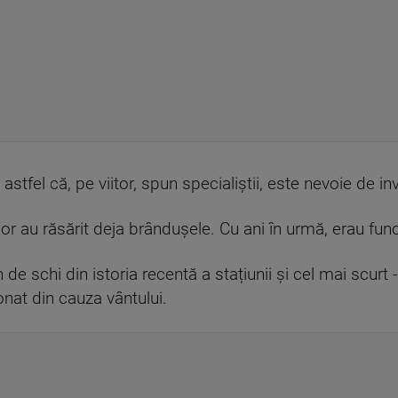
 astfel că, pe viitor, spun specialiștii, este nevoie de inv
lor au răsărit deja brândușele. Cu ani în urmă, erau fun
de schi din istoria recentă a stațiunii și cel mai scurt - 
onat din cauza vântului.