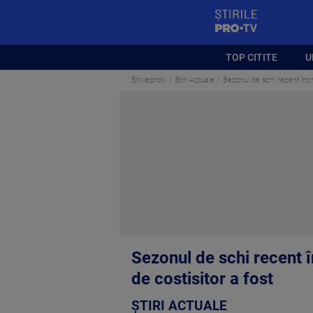
StirilePROTV
TOP CITITE
U
Stirileprotv
Știri Actuale
Sezonul de schi recent înche
Sezonul de schi recent î
de costisitor a fost
ȘTIRI ACTUALE