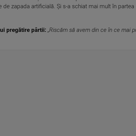
le de zapada artificială. Și s-a schiat mai mult în parte
ui pregătire pârtii:
„Riscăm să avem din ce în ce mai p