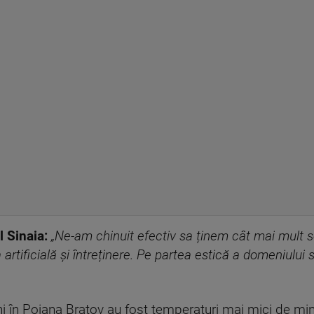
l Sinaia:
„Ne-am chinuit efectiv sa ținem cât mai mult 
tificială și întreținere. Pe partea estică a domeniului s
hi în Poiana Brațov au fost temperaturi mai mici de mi