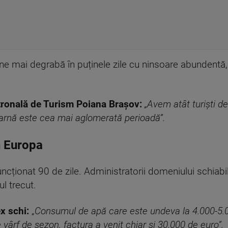
iune mai degrabă în puținele zile cu ninsoare abundentă
tronală de Turism Poiana Brașov:
„Avem atât turiști d
iarnă este cea mai aglomerată perioadă”.
n Europa
u funcționat 90 de zile. Administratorii domeniului schiab
l trecut.
x schi:
„
Consumul de apă care este undeva la 4.000-5.0
e vârf de sezon, factura a venit chiar și 30.000 de euro”.