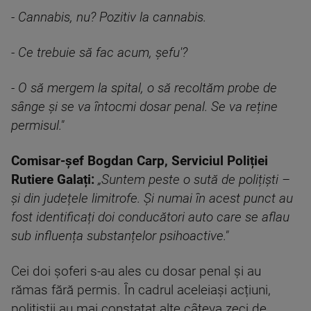
- Cannabis, nu? Pozitiv la cannabis.
- Ce trebuie să fac acum, șefu'?
- O să mergem la spital, o să recoltăm probe de
sânge și se va întocmi dosar penal. Se va reține
permisul."
Comisar-șef Bogdan Carp, Serviciul Poliției
Rutiere Galați:
„Suntem peste o sută de polițiști –
și din județele limitrofe. Și numai în acest punct au
fost identificați doi conducători auto care se aflau
sub influența substanțelor psihoactive."
Cei doi șoferi s-au ales cu dosar penal și au
rămas fără permis. În cadrul aceleiași acțiuni,
polițiștii au mai constatat alte câteva zeci de