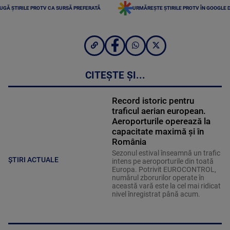
UGĂ ȘTIRILE PROTV CA SURSĂ PREFERATĂ
URMĂREȘTE ȘTIRILE PROTV ÎN GOOGLE 
CITEȘTE ȘI...
Record istoric pentru
traficul aerian european.
Aeroporturile operează la
capacitate maximă și în
România
Sezonul estival înseamnă un trafic
ȘTIRI ACTUALE
intens pe aeroporturile din toată
Europa. Potrivit EUROCONTROL,
numărul zborurilor operate în
această vară este la cel mai ridicat
nivel înregistrat până acum.