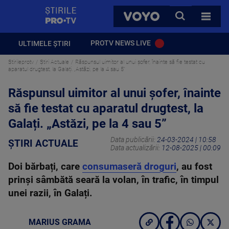
StirilePROTV
CAUTA
VOYO
TOATE 
PROTV NEWS LIVE
ULTIMELE ȘTIRI
Stirileprotv
Știri Actuale
Răspunsul uimitor al unui șofer, înainte să fie testat cu
aparatul drugtest, la Galați. „Astăzi, pe la 4 sau 5”
Răspunsul uimitor al unui șofer, înainte
să fie testat cu aparatul drugtest, la
Galați. „Astăzi, pe la 4 sau 5”
Data publicării:
24-03-2024 | 10:58
ȘTIRI ACTUALE
Data actualizării:
12-08-2025 | 00:09
Doi bărbați, care
consumaseră droguri
, au fost
prinși sâmbătă seară la volan, în trafic, în timpul
unei razii, în Galați.
MARIUS GRAMA