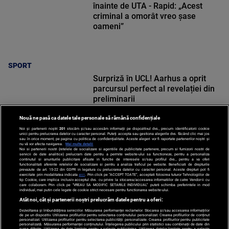
înainte de UTA - Rapid: „Acest
criminal a omorât vreo șase
oameni”
SPORT
Surpriză în UCL! Aarhus a oprit
parcursul perfect al revelației din
preliminarii
Nouă ne pasă ca datele tale personale să rămână confidențiale
Noi și partenerii noștri
201
stocăm și/sau accesăm informații pe dispozitivul dvs., precum identificatorii cookie
unici pentru prelucrarea datelor cu caracter personal. Puteți accepta sau gestiona alegerile dvs. făcând clic mai jos
sau în orice moment, pe pagina cu politica de confidențialitate. Aceste alegeri vor fi raportate partenerilor noștri și
nu vă vor afecta navigarea.
Mai multe detalii
SPORT
Noi si partenerii nostri (retelele de socializare si agentiile de publicitate partenere, precum si furnizorii nostri de
servicii de date analitice) prelucram date pentru a permite website-ului sa functioneze, pentru a personaliza
continutul si anunturile publicitare afisate in functie de interesele si/sau profilul dvs., pentru a va oferi
functionalitati aferente retelelor de socializare si pentru a analiza traficul pe website. Beneficiati de drepturile
prevazute de art. 15-22 din GDPR in legatura cu prelucrarea datelor cu caracter personal. Aceste drepturi pot fi
exercitate prin modalitatea indicata
aici
. Prin click pe “ACCEPT TOATE”, acceptati folosirea tuturor Tehnologiilor de
tip Cookie, care implica inclusiv acceptul dvs. cu privire la stocarea/accesarea informatiilor de catre Vendor-ii cu
care colaboram. Prin click pe “VREAU SA MODIFIC SETARILE INDIVIDUAL” puteti schimba preferintele in mod
individual, mai putin cele legate de cookie strict necesare pentru functionarea website-ului.
Atât noi, cât și partenerii noștri prelucrăm datele pentru a oferi:
Dezvoltarea și îmbunătățirea serviciilor. Măsurarea performanței reclamelor. Stocarea și/sau accesarea informațiilor
de pe un dispozitiv. Utilizarea profilurilor pentru selectarea conținutului personalizat. Crearea profilurilor de conținut
personalizat. Utilizarea profilurilor pentru selectarea publicității personalizate. Crearea profilurilor pentru publicitate
personalizată. Măsurarea performanței conținutului. Înțelegerea publicului prin statistici sau combinații de date din
surse diferite. Utilizarea de date limitate pentru a selecta publicitatea. Utilizarea datelor limitate pentru a selecta