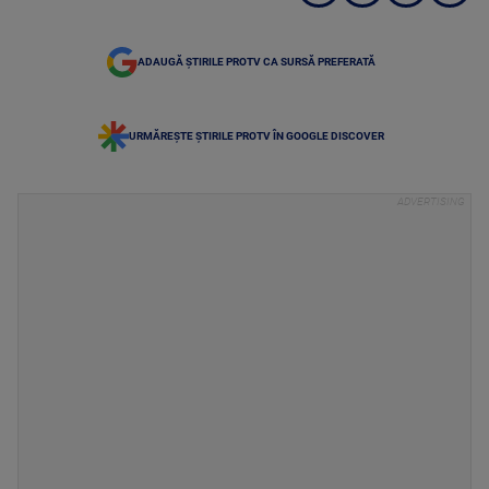
ADAUGĂ ȘTIRILE PROTV CA SURSĂ PREFERATĂ
URMĂREȘTE ȘTIRILE PROTV ÎN GOOGLE DISCOVER