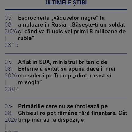
ULTIMELE ȘTIRI
05-
Escrocheria „văduvelor negre” ia
08-
amploare în Rusia. „Găsește-ți un soldat
2026
și când va fi ucis vei primi 8 milioane de
|
ruble”
23:15
05-
Aflat în SUA, ministrul britanic de
08-
Externe a evitat să spună dacă îl mai
2026
consideră pe Trump „idiot, rasist și
|
misogin”
23:07
05-
Primăriile care nu se înrolează pe
08-
Ghiseul.ro pot rămâne fără finanțare. Cât
2026
timp mai au la dispoziție
|