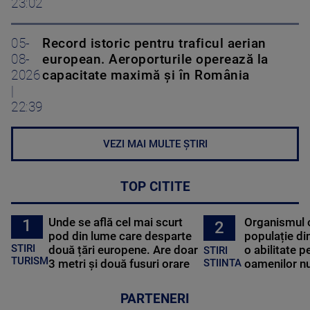
23:02
05-
Record istoric pentru traficul aerian
08-
european. Aeroporturile operează la
2026
capacitate maximă și în România
|
22:39
VEZI MAI MULTE ȘTIRI
TOP CITITE
Unde se află cel mai scurt
Organismul 
1
2
pod din lume care desparte
populație di
STIRI
două țări europene. Are doar
o abilitate p
STIRI
TURISM
3 metri și două fusuri orare
oamenilor nu
STIINTA
PARTENERI