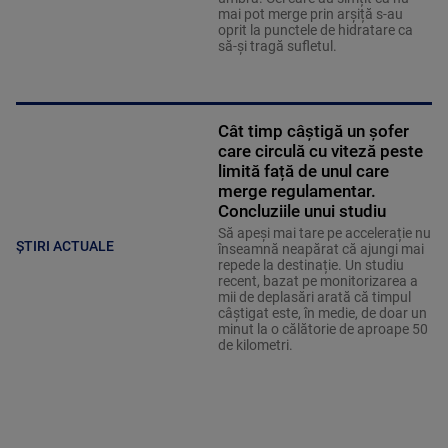
mai pot merge prin arșiță s-au
oprit la punctele de hidratare ca
să-și tragă sufletul.
Cât timp câștigă un șofer
care circulă cu viteză peste
limită față de unul care
merge regulamentar.
Concluziile unui studiu
Să apeși mai tare pe accelerație nu
ȘTIRI ACTUALE
înseamnă neapărat că ajungi mai
repede la destinație. Un studiu
recent, bazat pe monitorizarea a
mii de deplasări arată că timpul
câștigat este, în medie, de doar un
minut la o călătorie de aproape 50
de kilometri.