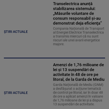
Transelectrica anunță
stabilizarea sistemului:
„Măsurile voluntare de
consum responsabil şi-au
demonstrat deja eficienţa”
Compania Națională de Transport
ȘTIRI ACTUALE
al Energiei Electrice Transelectrica
a transmis miercuri că nu sunt
riscuri ale unei avarii energetice
majore.
Amenzi de 1,76 milioane de
lei și 13 suspendări de
activitate în 48 de ore pe
litoral, de la Garda de Mediu
Garda Națională de Mediu (GNM)
a desfășurat o acțiune tematică
de control pe litoral, iar în doar 48
ȘTIRI ACTUALE
de ore a aplicat amenzi în valoare
de 1,76 milioane de lei și a dispus
13 suspendări de activitate.