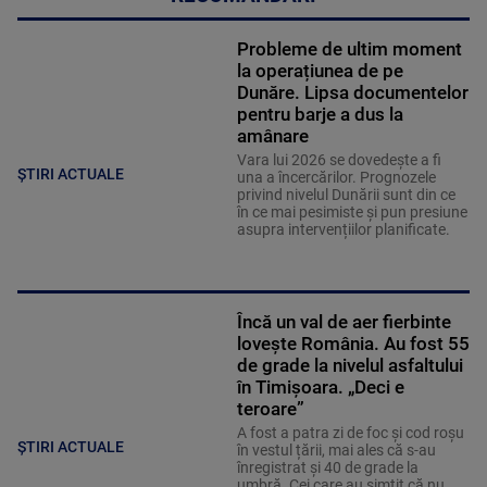
Probleme de ultim moment
la operațiunea de pe
Dunăre. Lipsa documentelor
pentru barje a dus la
amânare
Vara lui 2026 se dovedește a fi
ȘTIRI ACTUALE
una a încercărilor. Prognozele
privind nivelul Dunării sunt din ce
în ce mai pesimiste și pun presiune
asupra intervențiilor planificate.
Încă un val de aer fierbinte
lovește România. Au fost 55
de grade la nivelul asfaltului
în Timișoara. „Deci e
teroare”
A fost a patra zi de foc și cod roșu
ȘTIRI ACTUALE
în vestul țării, mai ales că s-au
înregistrat și 40 de grade la
umbră. Cei care au simțit că nu