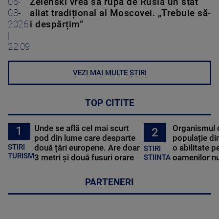
06-
Zelenski vrea să rupă de Rusia un stat
08-
aliat tradițional al Moscovei. „Trebuie să-
2026
i despărțim”
|
22:09
VEZI MAI MULTE ȘTIRI
TOP CITITE
Unde se află cel mai scurt
Organismul 
1
2
pod din lume care desparte
populație di
STIRI
două țări europene. Are doar
o abilitate p
STIRI
TURISM
3 metri și două fusuri orare
oamenilor nu
STIINTA
PARTENERI