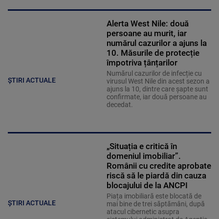
Alerta West Nile: două
persoane au murit, iar
numărul cazurilor a ajuns la
10. Măsurile de protecție
împotriva țânțarilor
Numărul cazurilor de infecție cu
ȘTIRI ACTUALE
virusul West Nile din acest sezon a
ajuns la 10, dintre care șapte sunt
confirmate, iar două persoane au
decedat.
„Situația e critică în
domeniul imobiliar”.
Românii cu credite aprobate
riscă să le piardă din cauza
blocajului de la ANCPI
Piața imobiliară este blocată de
ȘTIRI ACTUALE
mai bine de trei săptămâni, după
atacul cibernetic asupra