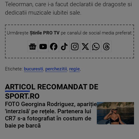
Teleorman, care i-a facut declaratii de dragoste si
dedicatii muzicale iubitei sale.
Urmărește
Știrile PRO TV
pe canalul de social media preferat:
Etichete:
bucuresti
,
perchezitii
,
regie
,
ARTICOL RECOMANDAT DE
SPORT.RO
FOTO Georgina Rodriguez, apariție
'interzisă' pe rețele. Partenera lui
CR7 s-a fotografiat în costum de
baie pe barcă