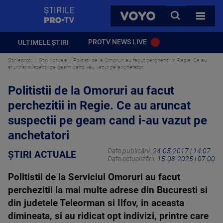
StirilePROTV
CAUTA
VOYO
TOATE 
PROTV NEWS LIVE
ULTIMELE ȘTIRI
Stirileprotv
Știri Actuale
Politistii de la Omoruri au facut perchezitii in Regie. Ce au
aruncat suspectii pe geam cand i-au vazut pe anchetatori
Politistii de la Omoruri au facut
perchezitii in Regie. Ce au aruncat
suspectii pe geam cand i-au vazut pe
anchetatori
Data publicării:
24-05-2017 | 14:07
ȘTIRI ACTUALE
Data actualizării:
15-08-2025 | 07:00
Politistii de la Serviciul Omoruri au facut
perchezitii la mai multe adrese din Bucuresti si
din judetele Teleorman si Ilfov, in aceasta
dimineata, si au ridicat opt indivizi, printre care