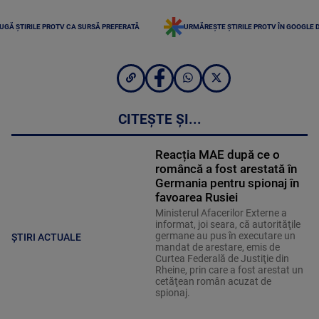
UGĂ ȘTIRILE PROTV CA SURSĂ PREFERATĂ
URMĂREȘTE ȘTIRILE PROTV ÎN GOOGLE 
CITEȘTE ȘI...
Reacția MAE după ce o
româncă a fost arestată în
Germania pentru spionaj în
favoarea Rusiei
Ministerul Afacerilor Externe a
informat, joi seara, că autorităţile
germane au pus în executare un
ȘTIRI ACTUALE
mandat de arestare, emis de
Curtea Federală de Justiţie din
Rheine, prin care a fost arestat un
cetăţean român acuzat de
spionaj.