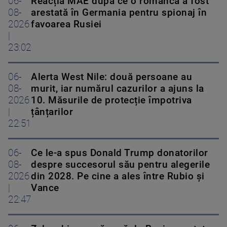
06-
Reacția MAE după ce o româncă a fost
08-
arestată în Germania pentru spionaj în
2026
favoarea Rusiei
|
23:02
06-
Alerta West Nile: două persoane au
08-
murit, iar numărul cazurilor a ajuns la
2026
10. Măsurile de protecție împotriva
|
țânțarilor
22:51
06-
Ce le-a spus Donald Trump donatorilor
08-
despre succesorul său pentru alegerile
2026
din 2028. Pe cine a ales între Rubio și
|
Vance
22:47