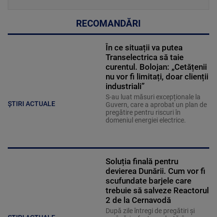
RECOMANDĂRI
În ce situații va putea
Transelectrica să taie
curentul. Bolojan: „Cetățenii
nu vor fi limitați, doar clienții
industriali”
S-au luat măsuri excepționale la
ȘTIRI ACTUALE
Guvern, care a aprobat un plan de
pregătire pentru riscuri în
domeniul energiei electrice.
Soluția finală pentru
devierea Dunării. Cum vor fi
scufundate barjele care
trebuie să salveze Reactorul
2 de la Cernavodă
După zile întregi de pregătiri și