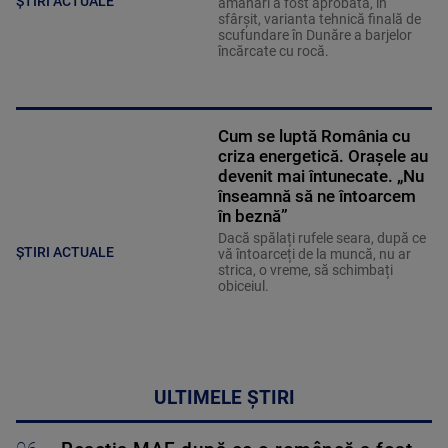
ȘTIRI ACTUALE
amânări a fost aprobată, în
sfârșit, varianta tehnică finală de
scufundare în Dunăre a barjelor
încărcate cu rocă.
Cum se luptă România cu
criza energetică. Orașele au
devenit mai întunecate. „Nu
înseamnă să ne întoarcem
în beznă”
Dacă spălați rufele seara, după ce
ȘTIRI ACTUALE
vă întoarceți de la muncă, nu ar
strica, o vreme, să schimbați
obiceiul.
ULTIMELE ȘTIRI