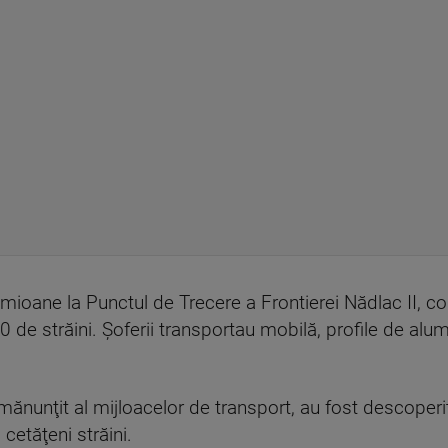
camioane la Punctul de Trecere a Frontierei Nădlac II, c
0 de străini. Şoferii transportau mobilă, profile de alu
amănunţit al mijloacelor de transport, au fost descoperi
 cetăţeni străini.