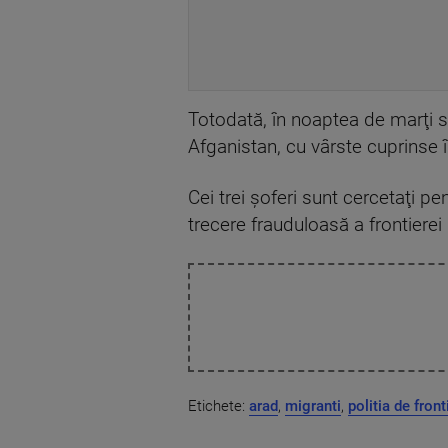
Totodată, în noaptea de marţi sp
Afganistan, cu vârste cuprinse î
Cei trei şoferi sunt cercetaţi pe
trecere frauduloasă a frontierei 
Etichete:
arad
,
migranti
,
politia de front