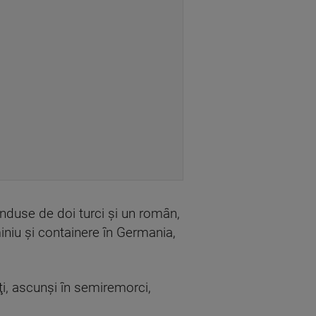
onduse de doi turci şi un român,
miniu şi containere în Germania,
ţi, ascunşi în semiremorci,