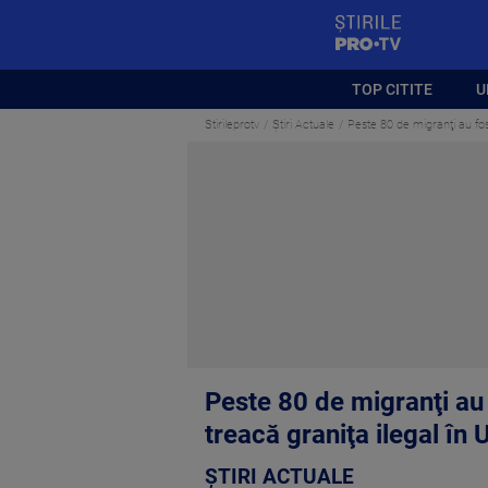
StirilePROTV
TOP CITITE
U
Stirileprotv
Știri Actuale
Peste 80 de migranţi au fost
Peste 80 de migranţi au 
treacă graniţa ilegal în 
ȘTIRI ACTUALE