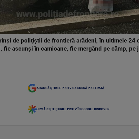
inşi de poliţiştii de frontieră arădeni, în ultimele 24
al, fie ascunşi în camioane, fie mergând pe câmp, pe 
ADAUGĂ ȘTIRILE PROTV CA SURSĂ PREFERATĂ
URMĂREȘTE ȘTIRILE PROTV ÎN GOOGLE DISCOVER