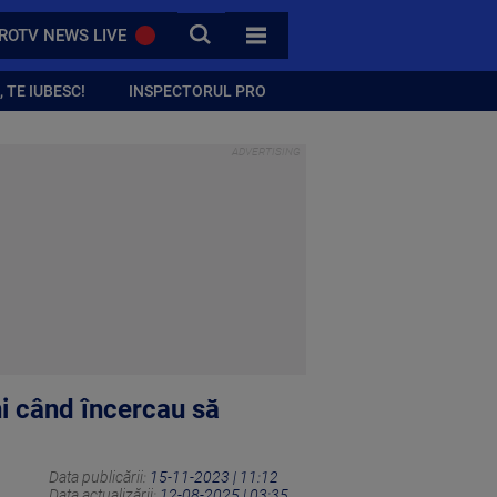
CAUTA
ROTV NEWS LIVE
TOATE CATEGORIILE
 TE IUBESC!
INSPECTORUL PRO
eni când încercau să
Data publicării:
15-11-2023 | 11:12
Data actualizării:
12-08-2025 | 03:35