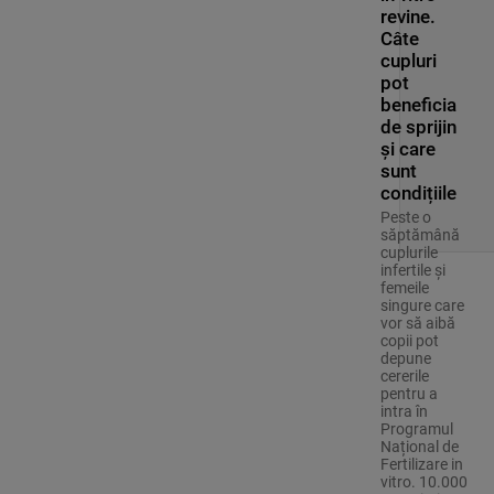
revine.
Câte
cupluri
pot
beneficia
de sprijin
și care
sunt
condițiile
Peste o
săptămână
cuplurile
infertile și
femeile
singure care
vor să aibă
copii pot
depune
cererile
pentru a
intra în
Programul
Național de
Fertilizare in
vitro. 10.000