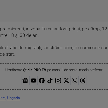
re miercuri, în zona Turnu au fost prinşi, pe câmp, 12 m
ntre 18 şi 33 de ani.
ntru trafic de migranţi, iar străinii prinşi în camioane 
de stat.
Urmărește
Știrile PRO TV
pe canalul de social media preferat:
iera
,
Ungaria
,