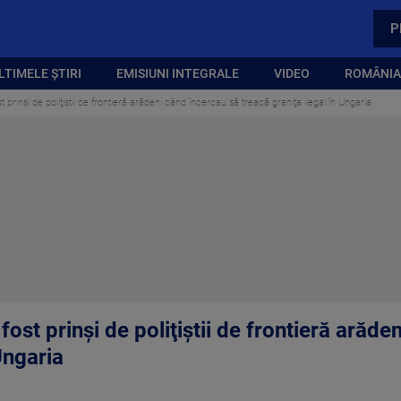
P
LTIMELE ȘTIRI
EMISIUNI INTEGRALE
VIDEO
ROMÂNIA,
 prinşi de poliţiştii de frontieră arădeni când încercau să treacă graniţa ilegal în Ungaria
fost prinşi de poliţiştii de frontieră arăd
Ungaria