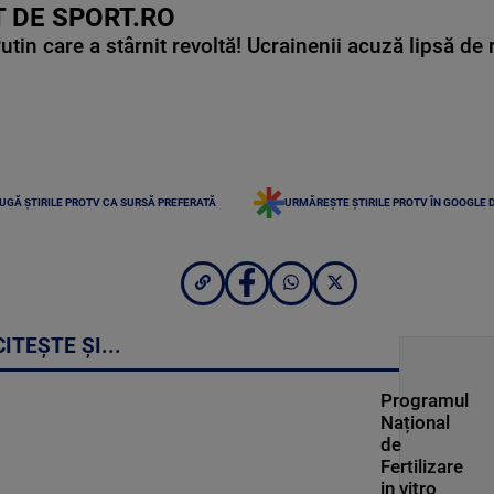
 DE SPORT.RO
in care a stârnit revoltă! Ucrainenii acuză lipsă de r
UGĂ ȘTIRILE PROTV CA SURSĂ PREFERATĂ
URMĂREȘTE ȘTIRILE PROTV ÎN GOOGLE 
CITEȘTE ȘI...
Programul
Național
de
Fertilizare
in vitro