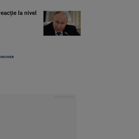
eacție la nivel
DISCOVER