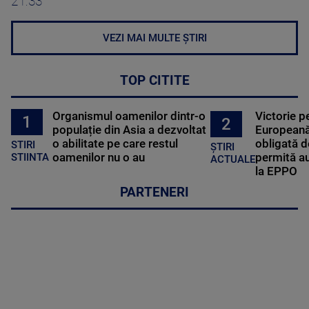
21:33
VEZI MAI MULTE ȘTIRI
TOP CITITE
Organismul oamenilor dintr-o
Victorie p
1
2
populație din Asia a dezvoltat
Europeană
o abilitate pe care restul
obligată d
STIRI
ȘTIRI
oamenilor nu o au
permită au
STIINTA
ACTUALE
la EPPO
PARTENERI