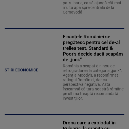
patru barje, ca să ajungă cât mai
multă apă spre centrala de la
Cernavodă.
Finanțele României se
pregătesc pentru cel de-al
treilea test. Standard &
Poor’s decide dacă scapăm
de „junk”
România a scapat din nou de
STIRI ECONOMICE
retrogradarea la categoria „junk”.
Agenția Moody's, a reconfirmat
ratingul României, dar cu
perspectivă negativă. Asta
înseamnă că țara noastră rămâne
pe ultima treaptă recomandată
investițiilor.
Drona care a explodat în
Bulgaria, la granița cu