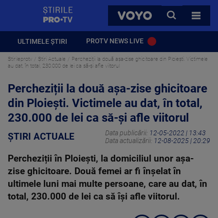
StirilePROTV
CAUTA
VOYO
TOATE 
PROTV NEWS LIVE
ULTIMELE ȘTIRI
Stirileprotv
Știri Actuale
Percheziții la două așa-zise ghicitoare din Ploiești. Victimele
au dat, în total, 230.000 de lei ca să-și afle viitorul
Percheziții la două așa-zise ghicitoare
din Ploiești. Victimele au dat, în total,
230.000 de lei ca să-și afle viitorul
Data publicării:
12-05-2022 | 13:43
ȘTIRI ACTUALE
Data actualizării:
12-08-2025 | 20:29
Percheziții în Ploiești, la domiciliul unor așa-
zise ghicitoare. Două femei ar fi înșelat în
ultimele luni mai multe persoane, care au dat, în
total, 230.000 de lei ca să își afle viitorul.