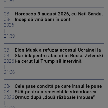
21:41
08-
Horoscop 9 august 2026, cu Neti Sandu.
08-
Încep să vină bani în cont
2026
|
21:39
08-
Elon Musk a refuzat accesul Ucrainei la
08-
Starlink pentru atacuri în Rusia. Zelenski
2026
i-a cerut lui Trump să intervină
|
21:36
08-
Cele șase condiții pe care Iranul le pune
08-
SUA pentru a redeschide strâmtoarea
2026
Ormuz după „două războaie impuse”
|