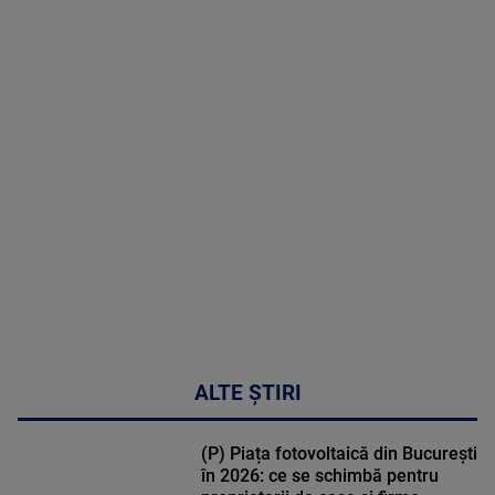
2026
MAI
MULTE
DETALII
30:33
ALTE ȘTIRI
(P) Piața fotovoltaică din București
în 2026: ce se schimbă pentru