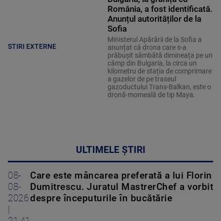
România, a fost identificată.
Anunțul autorităților de la
Sofia
Ministerul Apărării de la Sofia a
STIRI EXTERNE
anunțat că drona care s-a
prăbușit sâmbătă dimineața pe un
câmp din Bulgaria, la circa un
kilometru de stația de comprimare
a gazelor de pe traseul
gazoductului Trans-Balkan, este o
dronă-momeală de tip Maya.
ULTIMELE ȘTIRI
08-
Care este mâncarea preferată a lui Florin
08-
Dumitrescu. Juratul MastrerChef a vorbit
2026
despre începuturile în bucătărie
|