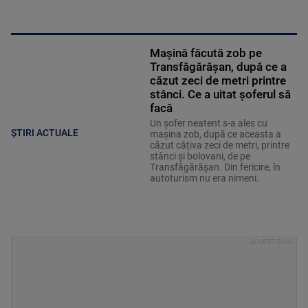
Mașină făcută zob pe
Transfăgărășan, după ce a
căzut zeci de metri printre
stânci. Ce a uitat șoferul să
facă
Un șofer neatent s-a ales cu
ȘTIRI ACTUALE
mașina zob, după ce aceasta a
căzut câțiva zeci de metri, printre
stânci și bolovani, de pe
Transfăgărășan. Din fericire, în
autoturism nu era nimeni.