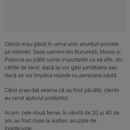
Clienții erau găsiți în urma unor anunțuri postate
pe internet. Șase oameni din București, Mureș și
Prahova au plătit sume importante ca să afle, din
cărțile de tarot, dacă își vor găsi jumătatea sau
dacă se vor împăca repede cu persoana iubită.
Când și-au dat seama că au fost păcăliți, clienții
au cerut ajutorul polițiștilor.
Acum, cele două femei, în vârstă de 20 și 40 de
ani, au fost duse la audieri, acuzate de
înșelăciune.