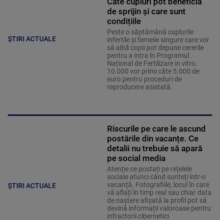
Câte cupluri pot beneficia
de sprijin și care sunt
condițiile
Peste o săptămână cuplurile
ȘTIRI ACTUALE
infertile și femeile singure care vor
să aibă copii pot depune cererile
pentru a intra în Programul
Național de Fertilizare in vitro.
10.000 vor primi câte 5.000 de
euro pentru proceduri de
reproducere asistată.
Riscurile pe care le ascund
postările din vacanțe. Ce
detalii nu trebuie să apară
pe social media
Atenție ce postați pe rețelele
sociale atunci când sunteți într-o
vacanță. Fotografiile, locul în care
ȘTIRI ACTUALE
vă aflați în timp real sau chiar data
de naștere afișată la profil pot să
devină informații valoroase pentru
infractorii cibernetici.