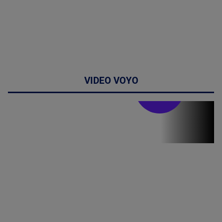
VIDEO VOYO
Stirile PRO TV
Stirile PRO
TV # 19.00 -
8 August