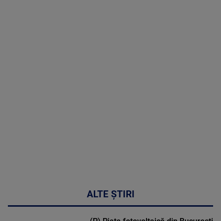
07 August
2026
MAI
MULTE
DETALII
03:33:11
ALTE ȘTIRI