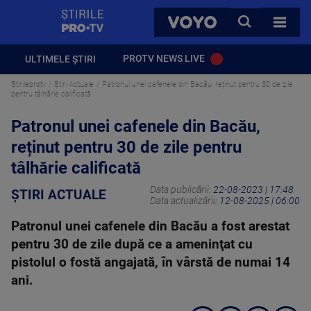
StirilePROTV
CAUTA
VOYO
TOATE 
PROTV NEWS LIVE
ULTIMELE ȘTIRI
Stirileprotv
Știri Actuale
Patronul unei cafenele din Bacău, reținut pentru 30 de zile
pentru tâlhărie calificată
Patronul unei cafenele din Bacău,
reținut pentru 30 de zile pentru
tâlhărie calificată
Data publicării:
22-08-2023 | 17:48
ȘTIRI ACTUALE
Data actualizării:
12-08-2025 | 06:00
Patronul unei cafenele din Bacău a fost arestat
pentru 30 de zile după ce a ameninţat cu
pistolul o fostă angajată, în vârstă de numai 14
ani.