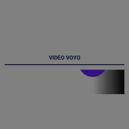
VIDEO VOYO
Stirile PRO TV
Stirile PRO
TV # 06.00 -