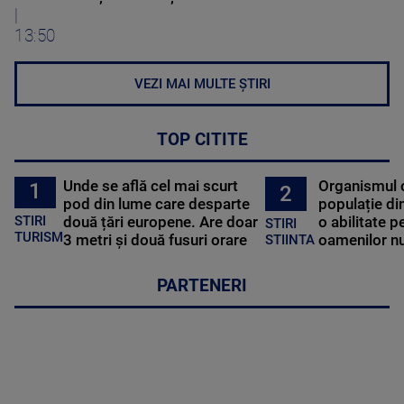
|
13:50
VEZI MAI MULTE ȘTIRI
TOP CITITE
Unde se află cel mai scurt
Organismul 
1
2
pod din lume care desparte
populație di
STIRI
două țări europene. Are doar
o abilitate p
STIRI
TURISM
3 metri și două fusuri orare
oamenilor nu
STIINTA
PARTENERI