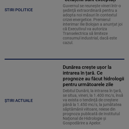
Guvernul se reuneşte vineri într-o
STIRI POLITICE
şedinţă extraordinară pentru a
adopta noi măsuri în contextul
crizei energetice. Premierul
interimar Ilie Bolojan a anunțat joi
că Executivul va autoriza
Transelectrica să limiteze
consumul industrial, dacă este
cazul.
Dunărea crește ușor la
intrarea în țară. Ce
prognoze au făcut hidrologii
pentru următoarele zile
Debitul Dunării, la intrarea în ţară,
se situa, vineri, la 1.400 mc/s, însă
va exista o tendinţă de creştere
ȘTIRI ACTUALE
până la 1.450 mc/s, la jumătatea
săptămânii viitoare, reiese din
prognoza publicată de Institutul
Naţional de Hidrologie şi
Gospodărire a Apelor.