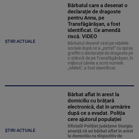
Bărbatul care a desenat o
declaraţie de dragoste
pentru Anna, pe
Transfăgărăşan, a fost
identificat. Ce amendă
riscă. VIDEO
ȘTIRI ACTUALE
Bărbatul devenit viral pe rețelele
sociale după ce a „pictat” cu spray
graffiti o declaraţie de dragoste pe
o stâncă de pe Transfăgărăşan, în
mijlocul căreia a scris numele
„ANNA”, a fost identificat.
Bărbat aflat în arest la
domiciliu cu brățară
electronică, dat în urmărire
după ce a evadat. Poliția
cere ajutorul populației
Oficialii Poliţiei judeţene Giurgiu
ȘTIRI ACTUALE
anunţă că un bărbat aflat în arest
la domiciliu cu dispozitiv de