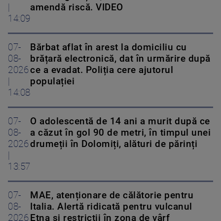
|
amendă riscă. VIDEO
14:09
07-
Bărbat aflat în arest la domiciliu cu
08-
brățară electronică, dat în urmărire după
2026
ce a evadat. Poliția cere ajutorul
|
populației
14:08
07-
O adolescentă de 14 ani a murit după ce
08-
a căzut în gol 90 de metri, în timpul unei
2026
drumeții în Dolomiți, alături de părinți
|
13:57
07-
MAE, atenționare de călătorie pentru
08-
Italia. Alertă ridicată pentru vulcanul
2026
Etna și restricții în zona de vârf