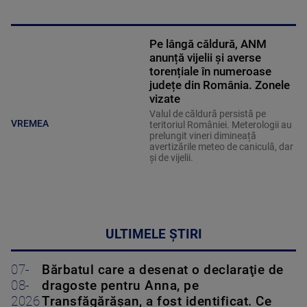
Pe lângă căldură, ANM
anunță vijelii și averse
torențiale în numeroase
județe din România. Zonele
vizate
Valul de căldură persistă pe
VREMEA
teritoriul României. Meterologii au
prelungit vineri dimineață
avertizările meteo de caniculă, dar
și de vijelii.
ULTIMELE ȘTIRI
07-
Bărbatul care a desenat o declaraţie de
08-
dragoste pentru Anna, pe
2026
Transfăgărăşan, a fost identificat. Ce