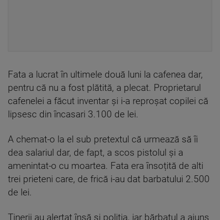
Fata a lucrat în ultimele două luni la cafenea dar,
pentru că nu a fost plătită, a plecat. Proprietarul
cafenelei a făcut inventar și i-a reproşat copilei că
lipsesc din încasari 3.100 de lei.
A chemat-o la el sub pretextul că urmează să îi
dea salariul dar, de fapt, a scos pistolul și a
amenintat-o cu moartea. Fata era însoțită de alti
trei prieteni care, de frică i-au dat barbatului 2.500
de lei.
Tinerii au alertat însă și poliția, iar bărbatul a ajuns