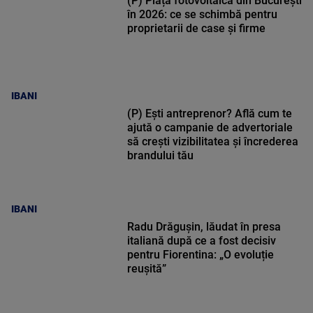
(P) Piața fotovoltaică din București
în 2026: ce se schimbă pentru
proprietarii de case și firme
IBANI
(P) Ești antreprenor? Află cum te
ajută o campanie de advertoriale
să crești vizibilitatea și încrederea
brandului tău
IBANI
Radu Drăgușin, lăudat în presa
italiană după ce a fost decisiv
pentru Fiorentina: „O evoluție
reușită”