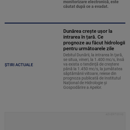
monitorizare electronică, este
căutat după ce a evadat.
Dunărea crește ușor la
intrarea în țară. Ce
prognoze au făcut hidrologii
pentru următoarele zile
Debitul Dunării, la intrarea în ţară,
se situa, vineri, la 1.400 mc/s, însă
va exista o tendinţă de creştere
ȘTIRI ACTUALE
până la 1.450 mc/s, la jumătatea
săptămânii viitoare, reiese din
prognoza publicată de Institutul
Naţional de Hidrologie şi
Gospodărire a Apelor.