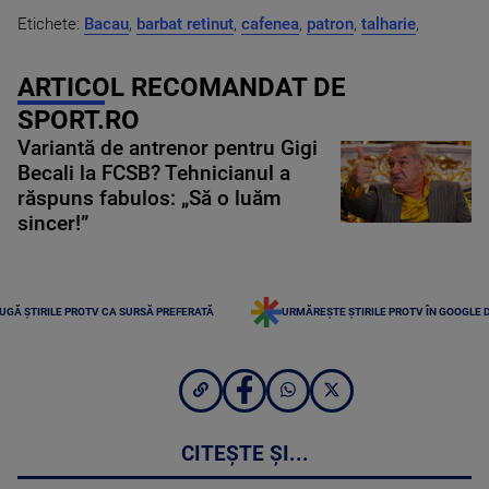
Etichete:
Bacau
,
barbat retinut
,
cafenea
,
patron
,
talharie
,
ARTICOL RECOMANDAT DE
SPORT.RO
Variantă de antrenor pentru Gigi
Becali la FCSB? Tehnicianul a
răspuns fabulos: „Să o luăm
sincer!”
UGĂ ȘTIRILE PROTV CA SURSĂ PREFERATĂ
URMĂREȘTE ȘTIRILE PROTV ÎN GOOGLE 
CITEȘTE ȘI...