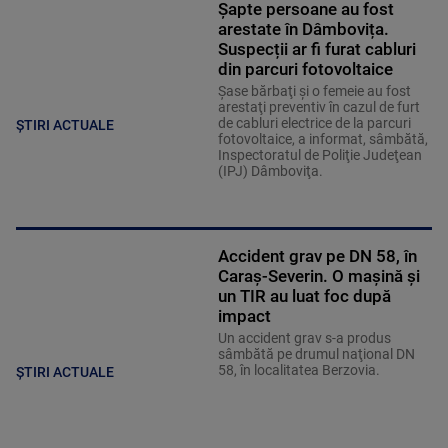
Șapte persoane au fost
arestate în Dâmbovița.
Suspecții ar fi furat cabluri
din parcuri fotovoltaice
Şase bărbaţi şi o femeie au fost
arestaţi preventiv în cazul de furt
de cabluri electrice de la parcuri
ȘTIRI ACTUALE
fotovoltaice, a informat, sâmbătă,
Inspectoratul de Poliţie Judeţean
(IPJ) Dâmboviţa.
Accident grav pe DN 58, în
Caraș-Severin. O mașină și
un TIR au luat foc după
impact
Un accident grav s-a produs
sâmbătă pe drumul naţional DN
58, în localitatea Berzovia.
ȘTIRI ACTUALE