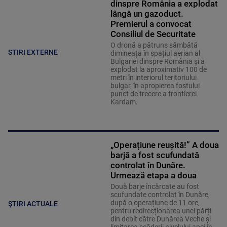
dinspre România a explodat
lângă un gazoduct.
Premierul a convocat
Consiliul de Securitate
O dronă a pătruns sâmbătă
STIRI EXTERNE
dimineața în spațiul aerian al
Bulgariei dinspre România și a
explodat la aproximativ 100 de
metri în interiorul teritoriului
bulgar, în apropierea fostului
punct de trecere a frontierei
Kardam.
„Operațiune reușită!” A doua
barjă a fost scufundată
controlat în Dunăre.
Urmează etapa a doua
Două barje încărcate au fost
scufundate controlat în Dunăre,
după o operațiune de 11 ore,
ȘTIRI ACTUALE
pentru redirecționarea unei părți
din debit către Dunărea Veche și