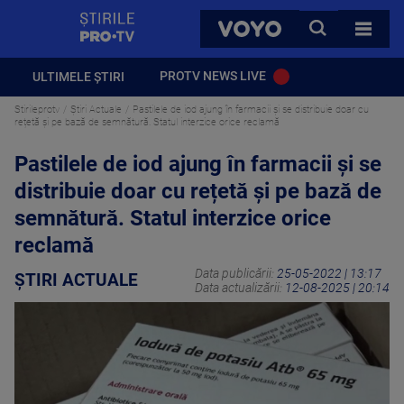
StirilePROTV
CAUTA
VOYO
TOATE 
PROTV NEWS LIVE
ULTIMELE ȘTIRI
Stirileprotv
Știri Actuale
Pastilele de iod ajung în farmacii și se distribuie doar cu
rețetă și pe bază de semnătură. Statul interzice orice reclamă
Pastilele de iod ajung în farmacii și se
distribuie doar cu rețetă și pe bază de
semnătură. Statul interzice orice
reclamă
Data publicării:
25-05-2022 | 13:17
ȘTIRI ACTUALE
Data actualizării:
12-08-2025 | 20:14