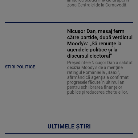
limitarea scăderii nivelului apei în
zona Centralei de la Cernavodă.
Nicușor Dan, mesaj ferm
către partide, după verdictul
Moody's: „Să renunțe la
agendele politice şi la
discursul electoral”
Președintele Nicușor Dan a salutat
STIRI POLITICE
decizia Moody’s de a menține
ratingul României la „Baa3”,
afirmând că agenția a confirmat
progresele făcute în ultimul an
pentru echilibrarea finanțelor
publice și reducerea cheltuielilor.
ULTIMELE ȘTIRI