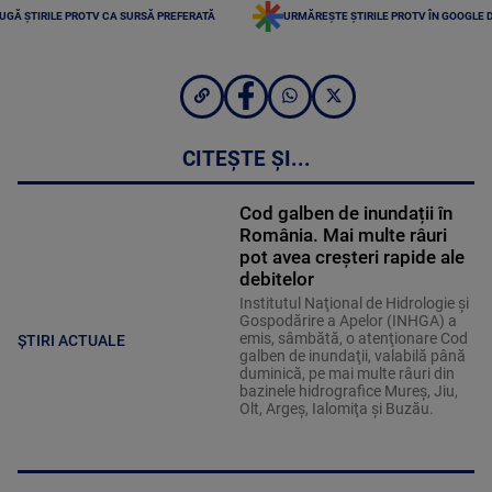
UGĂ ȘTIRILE PROTV CA SURSĂ PREFERATĂ
URMĂREȘTE ȘTIRILE PROTV ÎN GOOGLE 
CITEȘTE ȘI...
Cod galben de inundații în
România. Mai multe râuri
pot avea creșteri rapide ale
debitelor
Institutul Naţional de Hidrologie şi
Gospodărire a Apelor (INHGA) a
emis, sâmbătă, o atenţionare Cod
ȘTIRI ACTUALE
galben de inundaţii, valabilă până
duminică, pe mai multe râuri din
bazinele hidrografice Mureş, Jiu,
Olt, Argeş, Ialomiţa şi Buzău.