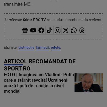
transmite MS.
Urmărește
Știrile PRO TV
pe canalul de social media preferat:
Etichete:
distributie
,
farmacii
,
retete
,
ARTICOL RECOMANDAT DE
SPORT.RO
FOTO | Imaginea cu Vladimir Putin
care a stârnit revoltă! Ucrainenii
acuză lipsă de reacție la nivel
mondial