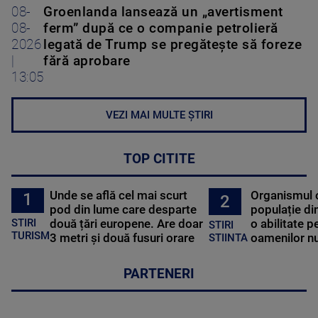
08-
Groenlanda lansează un „avertisment
08-
ferm” după ce o companie petrolieră
2026
legată de Trump se pregătește să foreze
|
fără aprobare
13:05
VEZI MAI MULTE ȘTIRI
TOP CITITE
Unde se află cel mai scurt
Organismul 
1
2
pod din lume care desparte
populație di
STIRI
două țări europene. Are doar
o abilitate p
STIRI
TURISM
3 metri și două fusuri orare
oamenilor nu
STIINTA
PARTENERI