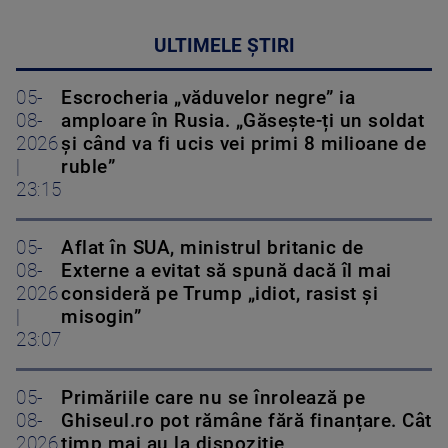
ULTIMELE ȘTIRI
05-
Escrocheria „văduvelor negre” ia
08-
amploare în Rusia. „Găsește-ți un soldat
2026
și când va fi ucis vei primi 8 milioane de
|
ruble”
23:15
05-
Aflat în SUA, ministrul britanic de
08-
Externe a evitat să spună dacă îl mai
2026
consideră pe Trump „idiot, rasist și
|
misogin”
23:07
05-
Primăriile care nu se înrolează pe
08-
Ghiseul.ro pot rămâne fără finanțare. Cât
2026
timp mai au la dispoziție