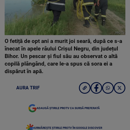
PRO TV
O fetiță de opt ani a murit joi seară, după ce s-a
înecat în apele râului Crișul Negru, din județul
Bihor. Un pescar și fiul său au observat o altă
copilă plângând, care le-a spus că sora ei a
dispărut în apă.
AURA TRIF
ADAUGĂ ȘTIRILE PROTV CA SURSĂ PREFERATĂ
URMĂREȘTE ȘTIRILE PROTV ÎN GOOGLE DISCOVER