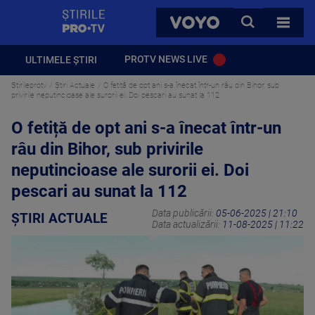
StirilePROTV
CAUTA
VOYO
TOATE 
PROTV NEWS LIVE
ULTIMELE ȘTIRI
Stirileprotv
Știri Actuale
O fetiță de opt ani s-a înecat într-un râu din Bihor, sub
privirile neputincioase ale surorii ei. Doi pescari au sunat la 112
O fetiță de opt ani s-a înecat într-un
râu din Bihor, sub privirile
neputincioase ale surorii ei. Doi
pescari au sunat la 112
Data publicării:
05-06-2025 | 21:10
ȘTIRI ACTUALE
Data actualizării:
11-08-2025 | 11:22