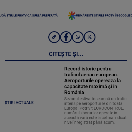
UGĂ ȘTIRILE PROTV CA SURSĂ PREFERATĂ
URMĂREȘTE ȘTIRILE PROTV ÎN GOOGLE 
CITEȘTE ȘI...
Record istoric pentru
traficul aerian european.
Aeroporturile operează la
capacitate maximă și în
România
Sezonul estival înseamnă un trafic
ȘTIRI ACTUALE
intens pe aeroporturile din toată
Europa. Potrivit EUROCONTROL,
numărul zborurilor operate în
această vară este la cel mai ridicat
nivel înregistrat până acum.