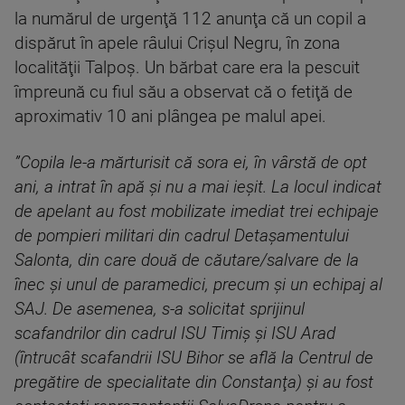
la numărul de urgenţă 112 anunţa că un copil a
dispărut în apele râului Crişul Negru, în zona
localităţii Talpoş. Un bărbat care era la pescuit
împreună cu fiul său a observat că o fetiţă de
aproximativ 10 ani plângea pe malul apei.
”Copila le-a mărturisit că sora ei, în vârstă de opt
ani, a intrat în apă şi nu a mai ieşit. La locul indicat
de apelant au fost mobilizate imediat trei echipaje
de pompieri militari din cadrul Detaşamentului
Salonta, din care două de căutare/salvare de la
înec şi unul de paramedici, precum şi un echipaj al
SAJ. De asemenea, s-a solicitat sprijinul
scafandrilor din cadrul ISU Timiş şi ISU Arad
(întrucât scafandrii ISU Bihor se află la Centrul de
pregătire de specialitate din Constanţa) şi au fost