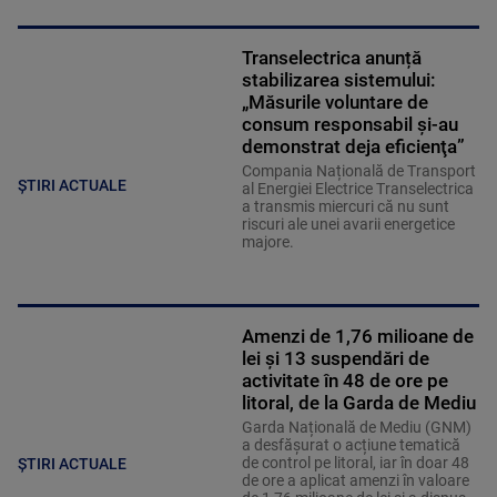
Transelectrica anunță
stabilizarea sistemului:
„Măsurile voluntare de
consum responsabil şi-au
demonstrat deja eficienţa”
Compania Națională de Transport
ȘTIRI ACTUALE
al Energiei Electrice Transelectrica
a transmis miercuri că nu sunt
riscuri ale unei avarii energetice
majore.
Amenzi de 1,76 milioane de
lei și 13 suspendări de
activitate în 48 de ore pe
litoral, de la Garda de Mediu
Garda Națională de Mediu (GNM)
a desfășurat o acțiune tematică
de control pe litoral, iar în doar 48
ȘTIRI ACTUALE
de ore a aplicat amenzi în valoare