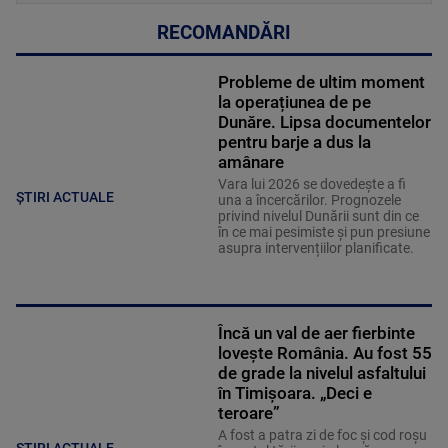
RECOMANDĂRI
Probleme de ultim moment
la operațiunea de pe
Dunăre. Lipsa documentelor
pentru barje a dus la
amânare
Vara lui 2026 se dovedește a fi
ȘTIRI ACTUALE
una a încercărilor. Prognozele
privind nivelul Dunării sunt din ce
în ce mai pesimiste și pun presiune
asupra intervențiilor planificate.
Încă un val de aer fierbinte
lovește România. Au fost 55
de grade la nivelul asfaltului
în Timișoara. „Deci e
teroare”
A fost a patra zi de foc și cod roșu