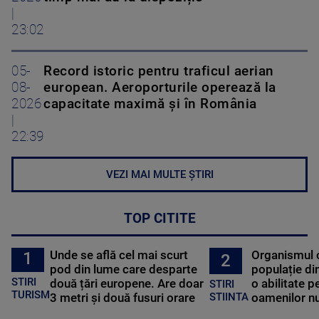
|
23:02
05-
Record istoric pentru traficul aerian
08-
european. Aeroporturile operează la
2026
capacitate maximă și în România
|
22:39
VEZI MAI MULTE ȘTIRI
TOP CITITE
Unde se află cel mai scurt
Organismul 
1
2
pod din lume care desparte
populație di
STIRI
două țări europene. Are doar
o abilitate p
STIRI
TURISM
3 metri și două fusuri orare
oamenilor nu
STIINTA