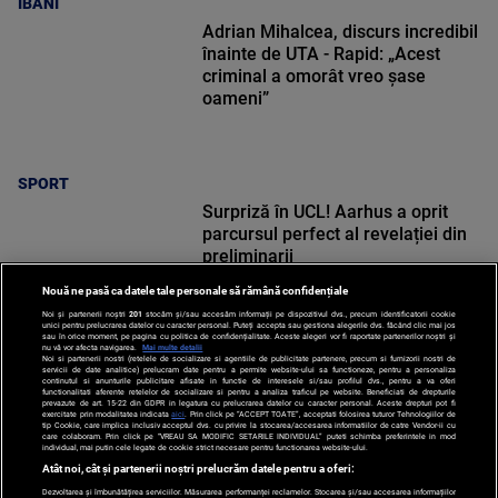
IBANI
Adrian Mihalcea, discurs incredibil
înainte de UTA - Rapid: „Acest
criminal a omorât vreo șase
oameni”
SPORT
Surpriză în UCL! Aarhus a oprit
parcursul perfect al revelației din
preliminarii
Nouă ne pasă ca datele tale personale să rămână confidențiale
Noi și partenerii noștri
201
stocăm și/sau accesăm informații pe dispozitivul dvs., precum identificatorii cookie
unici pentru prelucrarea datelor cu caracter personal. Puteți accepta sau gestiona alegerile dvs. făcând clic mai jos
sau în orice moment, pe pagina cu politica de confidențialitate. Aceste alegeri vor fi raportate partenerilor noștri și
nu vă vor afecta navigarea.
Mai multe detalii
Noi si partenerii nostri (retelele de socializare si agentiile de publicitate partenere, precum si furnizorii nostri de
SPORT
servicii de date analitice) prelucram date pentru a permite website-ului sa functioneze, pentru a personaliza
continutul si anunturile publicitare afisate in functie de interesele si/sau profilul dvs., pentru a va oferi
functionalitati aferente retelelor de socializare si pentru a analiza traficul pe website. Beneficiati de drepturile
prevazute de art. 15-22 din GDPR in legatura cu prelucrarea datelor cu caracter personal. Aceste drepturi pot fi
exercitate prin modalitatea indicata
aici
. Prin click pe “ACCEPT TOATE”, acceptati folosirea tuturor Tehnologiilor de
tip Cookie, care implica inclusiv acceptul dvs. cu privire la stocarea/accesarea informatiilor de catre Vendor-ii cu
care colaboram. Prin click pe “VREAU SA MODIFIC SETARILE INDIVIDUAL” puteti schimba preferintele in mod
individual, mai putin cele legate de cookie strict necesare pentru functionarea website-ului.
Atât noi, cât și partenerii noștri prelucrăm datele pentru a oferi:
Dezvoltarea și îmbunătățirea serviciilor. Măsurarea performanței reclamelor. Stocarea și/sau accesarea informațiilor