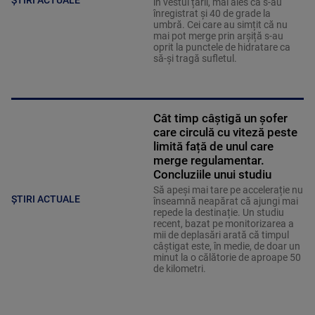
ȘTIRI ACTUALE
în vestul țării, mai ales că s-au
înregistrat și 40 de grade la
umbră. Cei care au simțit că nu
mai pot merge prin arșiță s-au
oprit la punctele de hidratare ca
să-și tragă sufletul.
Cât timp câștigă un șofer
care circulă cu viteză peste
limită față de unul care
merge regulamentar.
Concluziile unui studiu
Să apeși mai tare pe accelerație nu
ȘTIRI ACTUALE
înseamnă neapărat că ajungi mai
repede la destinație. Un studiu
recent, bazat pe monitorizarea a
mii de deplasări arată că timpul
câștigat este, în medie, de doar un
minut la o călătorie de aproape 50
de kilometri.