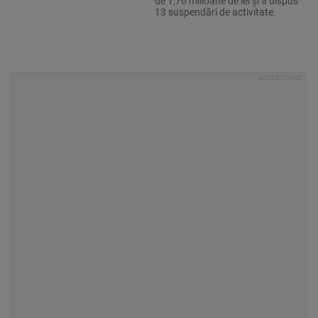
de 1,76 milioane de lei și a dispus
13 suspendări de activitate.