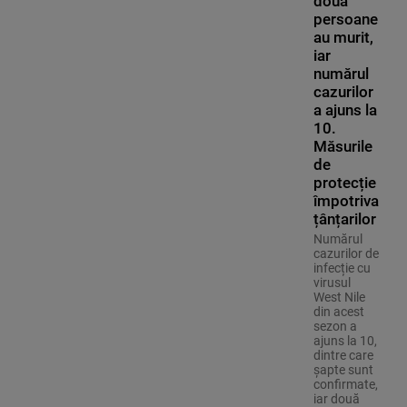
două
persoane
au murit,
iar
numărul
cazurilor
a ajuns la
10.
Măsurile
de
protecție
împotriva
țânțarilor
Numărul
cazurilor de
infecție cu
virusul
West Nile
din acest
sezon a
ajuns la 10,
dintre care
șapte sunt
confirmate,
iar două