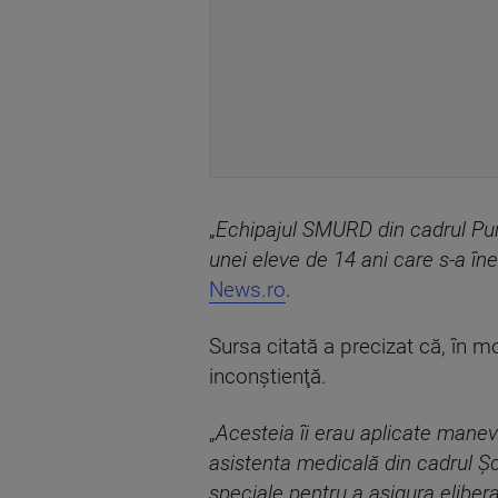
„
Echipajul SMURD din cadrul Punct
unei eleve de 14 ani care s-a î
News.ro
.
Sursa citată a precizat că, în mo
inconştienţă.
„
Acesteia îi erau aplicate manev
asistenta medicală din cadrul Ş
speciale pentru a asigura eliber