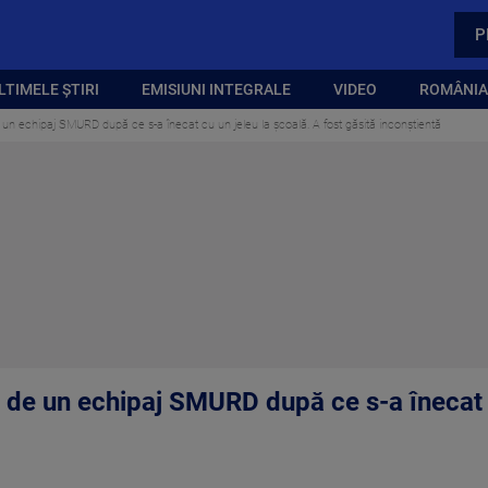
P
LTIMELE ȘTIRI
EMISIUNI INTEGRALE
VIDEO
ROMÂNIA,
e un echipaj SMURD după ce s-a înecat cu un jeleu la școală. A fost găsită inconștientă
ă de un echipaj SMURD după ce s-a înecat 