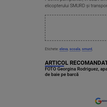
elicopterului SMURD şi transpor
Etichete:
eleva
,
scoala
,
smurd
,
ARTICOL RECOMANDAT
FOTO Georgina Rodriguez, apariț
de baie pe barcă
ADA