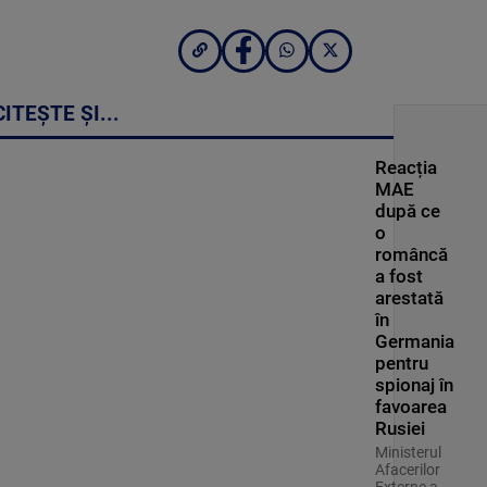
CITEȘTE ȘI...
Reacția
MAE
după ce
o
româncă
a fost
arestată
în
Germania
pentru
spionaj în
favoarea
Rusiei
Ministerul
Afacerilor