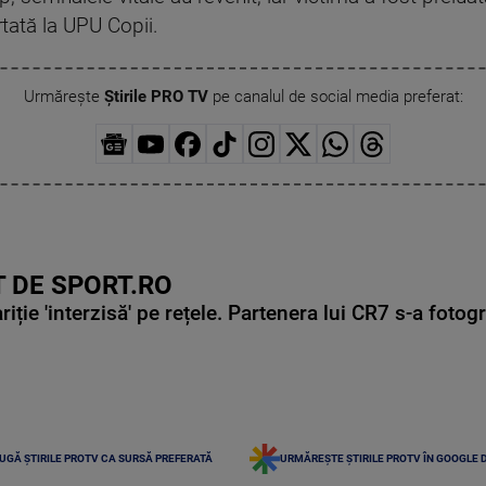
tată la UPU Copii.
Urmărește
Știrile PRO TV
pe canalul de social media preferat:
 DE SPORT.RO
ie 'interzisă' pe rețele. Partenera lui CR7 s-a fotog
UGĂ ȘTIRILE PROTV CA SURSĂ PREFERATĂ
URMĂREȘTE ȘTIRILE PROTV ÎN GOOGLE 