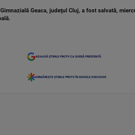
 Gimnazială Geaca, judeţul Cluj, a fost salvată, mie
coală.
ADAUGĂ ȘTIRILE PROTV CA SURSĂ PREFERATĂ
URMĂREȘTE ȘTIRILE PROTV ÎN GOOGLE DISCOVER