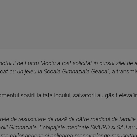
ului de Lucru Mociu a fost solicitat în cursul zilei de a
necat cu un jeleu la Şcoala Gimnazială Geaca
”, a transmi
mentul sosirii la faţa locului, salvatorii au găsit eleva 
rele de resuscitare de bază de către medicul de familie 
colii Gimnaziale. Echipajele medicale SMURD şi SAJ au
area căilor aeriene şi aplicarea manevrelor de resuscitar