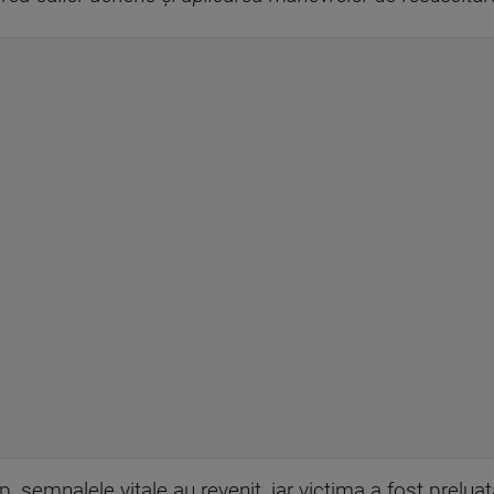
mp, semnalele vitale au revenit, iar victima a fost prelua