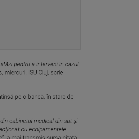
stăzi pentru a interveni în cazul
s, miercuri, ISU Cluj, scrie
întinsă pe o bancă, în stare de
din cabinetul medical din sat şi
 acţionat cu echipamentele
e
”, a mai transmis sursa citată.