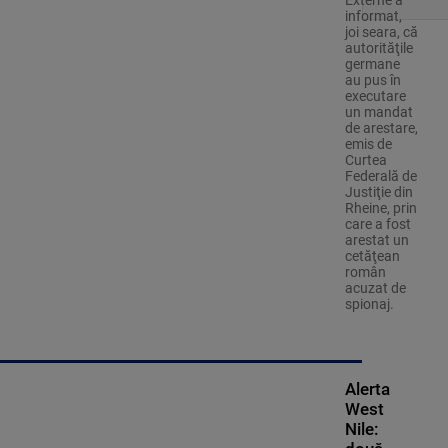
Externe a
informat,
joi seara, că
autorităţile
germane
au pus în
executare
un mandat
de arestare,
emis de
Curtea
Federală de
Justiţie din
Rheine, prin
care a fost
arestat un
cetăţean
român
acuzat de
spionaj.
Alerta
West
Nile: