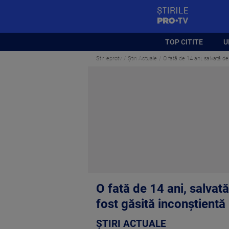
StirilePROTV
TOP CITITE
U
Stirileprotv
Știri Actuale
O fată de 14 ani, salvată d
O fată de 14 ani, salvat
fost găsită inconștientă
ȘTIRI ACTUALE