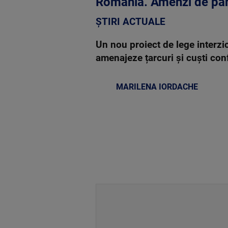
România. Amenzi de până
ȘTIRI ACTUALE
Un nou proiect de lege interzic
amenajeze țarcuri și cuști conf
MARILENA IORDACHE