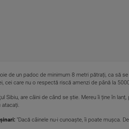
voie de un padoc de minimum 8 metri pătrați, ca să se
a ei, cei care nu o respectă riscă amenzi de până la 5000
ul Sibiu, are câini de când se știe. Mereu îi ține în lanț
i atacați.
șinari:
"Dacă câinele nu-i cunoaște, îi poate mușca. De