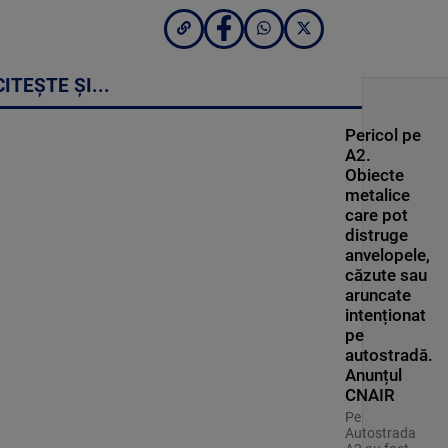
CITEȘTE ȘI...
Pericol pe
A2.
Obiecte
metalice
care pot
distruge
anvelopele,
căzute sau
aruncate
intenționat
pe
autostradă.
Anunțul
CNAIR
Pe
Autostrada