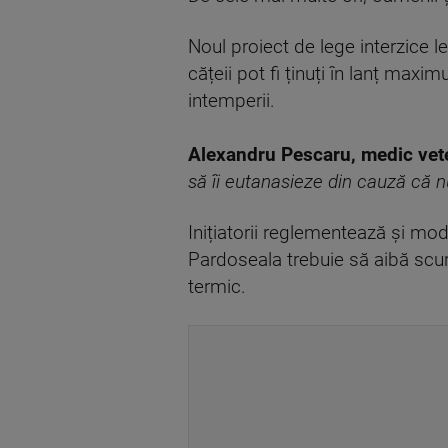
Noul proiect de lege interzice l
cățeii pot fi ținuți în lanț maxi
intemperii.
Alexandru Pescaru, medic vete
să îi eutanasieze din cauză că n
Inițiatorii reglementează și modu
Pardoseala trebuie să aibă scurg
termic.