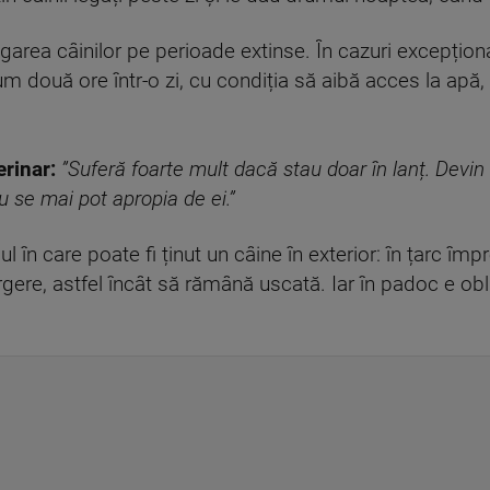
egarea câinilor pe perioade extinse. În cazuri excepțion
mum două ore într-o zi, cu condiția să aibă acces la apă, h
rinar:
”Suferă foarte mult dacă stau doar în lanț. Devin
u se mai pot apropia de ei.”
l în care poate fi ținut un câine în exterior: în țarc îm
ere, astfel încât să rămână uscată. Iar în padoc e obli