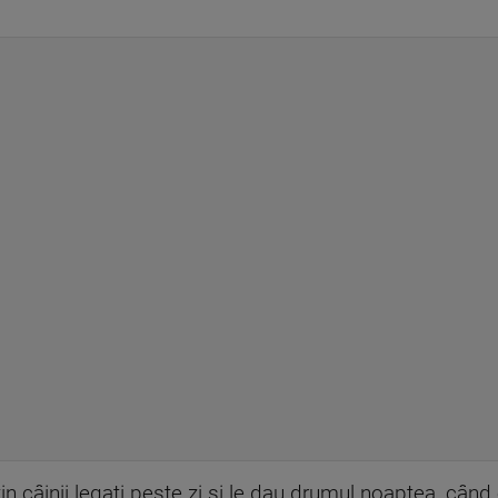
in câinii legați peste zi și le dau drumul noaptea, când