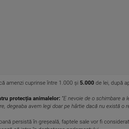
că amenzi cuprinse între 1.000 și
5.000
de lei, după a
tru protecția animalelor:
”E nevoie de o schimbare a le
are, degeaba avem legi doar pe hârtie dacă nu există o re
oană persistă în greșeală, faptele sale vor fi considerat