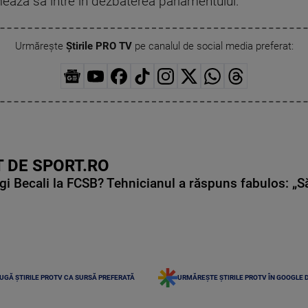
ează să intre în dezbaterea parlamentului.
Urmărește
Știrile PRO TV
pe canalul de social media preferat:
 DE SPORT.RO
gi Becali la FCSB? Tehnicianul a răspuns fabulos: „S
UGĂ ȘTIRILE PROTV CA SURSĂ PREFERATĂ
URMĂREȘTE ȘTIRILE PROTV ÎN GOOGLE 