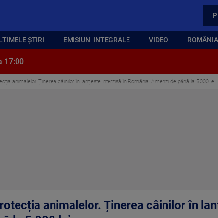
P
LTIMELE ȘTIRI
EMISIUNI INTEGRALE
VIDEO
ROMÂNIA,
a 17:00
cția animalelor. Ținerea câinilor în lanț este interzisă în România. Amenzi de până la 5.000 lei
otecția animalelor. Ținerea câinilor în lanț