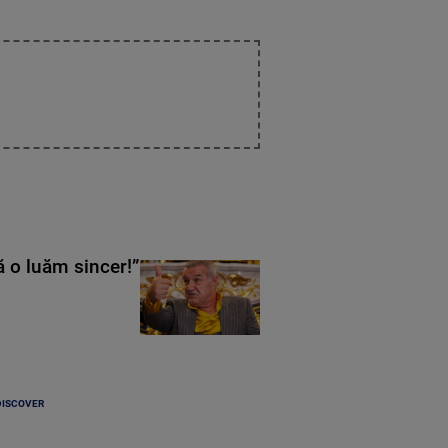
ă o luăm sincer!”
DISCOVER