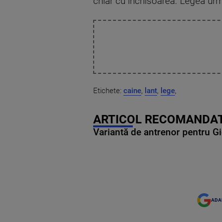
chiar cu închisoarea. Legea urm
Etichete:
caine
,
lant
,
lege
,
ARTICOL RECOMANDAT
Variantă de antrenor pentru Gi
ADA