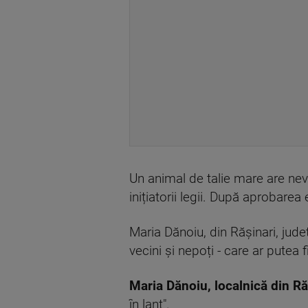
Un animal de talie mare are ne
inițiatorii legii. După aprobare
Maria Dănoiu, din Rășinari, județ
vecini și nepoți - care ar putea f
Maria Dănoiu, localnică din Ră
în lanț".