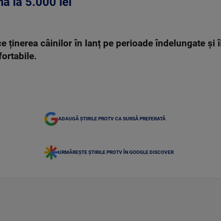
 la 5.000 lei
e ținerea câinilor în lanț pe perioade îndelungate și î
ortabile.
ADAUGĂ ȘTIRILE PROTV CA SURSĂ PREFERATĂ
URMĂREȘTE ȘTIRILE PROTV ÎN GOOGLE DISCOVER