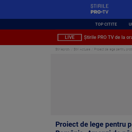
StirilePROTV
TOP CITITE
U
LIVE
Știrile PRO TV de la or
Stirileprotv
Știri Actuale
Proiect de lege pentru prote
Proiect de lege pentru pr