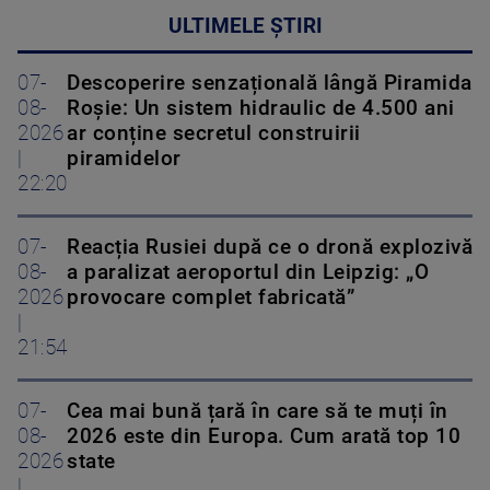
ULTIMELE ȘTIRI
07-
Descoperire senzațională lângă Piramida
08-
Roșie: Un sistem hidraulic de 4.500 ani
2026
ar conține secretul construirii
|
piramidelor
22:20
07-
Reacția Rusiei după ce o dronă explozivă
08-
a paralizat aeroportul din Leipzig: „O
2026
provocare complet fabricată”
|
21:54
07-
Cea mai bună țară în care să te muți în
08-
2026 este din Europa. Cum arată top 10
2026
state
|