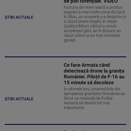
de ploi torenţiale. VIDEO
Furtuna de vineri seară a produs
pagube în mai multe zone din ţară:
în Sibiu, un acoperiş s-a desprins și
ȘTIRI ACTUALE
a căzut peste maşini, în Aleşd
(județul Bihor) vântul a smuls
acoperişul gării, iar în Braşov au
căzut arbori şi au fost inundate
garaje.
Ce face Armata când
detectează drone la granița
României. Piloții de F-16 au
15 minute să decoleze
În ultimele luni, amenințările din
apropierea granițelor României au
făcut ca misiunile de Poliție
ȘTIRI ACTUALE
Aeriană să devină tot mai
importante.