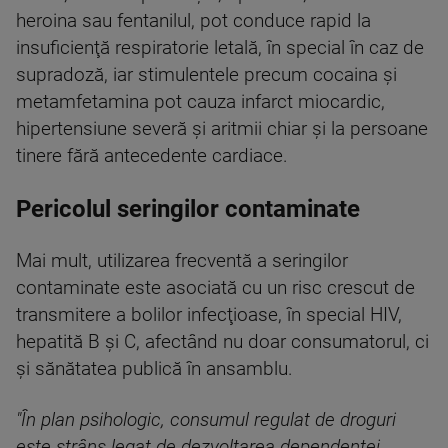
heroina sau fentanilul, pot conduce rapid la
insuficienţă respiratorie letală, în special în caz de
supradoză, iar stimulentele precum cocaina şi
metamfetamina pot cauza infarct miocardic,
hipertensiune severă şi aritmii chiar şi la persoane
tinere fără antecedente cardiace.
Pericolul seringilor contaminate
Mai mult, utilizarea frecventă a seringilor
contaminate este asociată cu un risc crescut de
transmitere a bolilor infecţioase, în special HIV,
hepatită B şi C, afectând nu doar consumatorul, ci
şi sănătatea publică în ansamblu.
"În plan psihologic, consumul regulat de droguri
este strâns legat de dezvoltarea dependenţei,