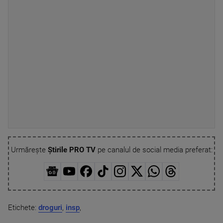
Urmărește
Știrile PRO TV
pe canalul de social media preferat:
Etichete:
droguri
,
insp
,