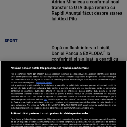
Adrian Mihalcea a confirmat noul
transfer la UTA după remiza cu
Rapid! Anunțul făcut despre starea
lui Alexi Pitu
SPORT
După un flash-interviu liniștit,
Daniel Pancu a EXPLODAT la
conferință și s-a luat la ceartă cu
oamenii în sală: ”Gata, nu mai
Nouă ne pasă ca datele tale personale să rămână confidențiale
strigați”
Noi și partenerii noștri
201
stocăm și/sau accesăm informații pe dispozitivul dvs., precum identificatorii cookie
unici pentru prelucrarea datelor cu caracter personal. Puteți accepta sau gestiona alegerile dvs. făcând clic mai jos
sau în orice moment, pe pagina cu politica de confidențialitate. Aceste alegeri vor fi raportate partenerilor noștri și
nu vă vor afecta navigarea.
Mai multe detalii
Noi si partenerii nostri (retelele de socializare si agentiile de publicitate partenere, precum si furnizorii nostri de
SPORT
servicii de date analitice) prelucram date pentru a permite website-ului sa functioneze, pentru a personaliza
continutul si anunturile publicitare afisate in functie de interesele si/sau profilul dvs., pentru a va oferi
functionalitati aferente retelelor de socializare si pentru a analiza traficul pe website. Beneficiati de drepturile
prevazute de art. 15-22 din GDPR in legatura cu prelucrarea datelor cu caracter personal. Aceste drepturi pot fi
exercitate prin modalitatea indicata
aici
. Prin click pe “ACCEPT TOATE”, acceptati folosirea tuturor Tehnologiilor de
tip Cookie, care implica inclusiv acceptul dvs. cu privire la stocarea/accesarea informatiilor de catre Vendor-ii cu
care colaboram. Prin click pe “VREAU SA MODIFIC SETARILE INDIVIDUAL” puteti schimba preferintele in mod
individual, mai putin cele legate de cookie strict necesare pentru functionarea website-ului.
Atât noi, cât și partenerii noștri prelucrăm datele pentru a oferi:
Dezvoltarea și îmbunătățirea serviciilor. Măsurarea performanței reclamelor. Stocarea și/sau accesarea informațiilor
de pe un dispozitiv. Utilizarea profilurilor pentru selectarea conținutului personalizat. Crearea profilurilor de conținut
personalizat. Utilizarea profilurilor pentru selectarea publicității personalizate. Crearea profilurilor pentru publicitate
personalizată. Măsurarea performanței conținutului. Înțelegerea publicului prin statistici sau combinații de date din