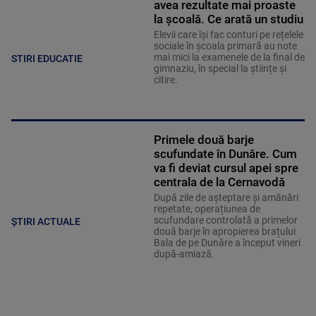
avea rezultate mai proaste
la școală. Ce arată un studiu
Elevii care îşi fac conturi pe rețelele
sociale în școala primară au note
mai mici la examenele de la final de
STIRI EDUCATIE
gimnaziu, în special la științe și
citire.
Primele două barje
scufundate în Dunăre. Cum
va fi deviat cursul apei spre
centrala de la Cernavodă
După zile de așteptare și amânări
repetate, operațiunea de
scufundare controlată a primelor
ȘTIRI ACTUALE
două barje în apropierea brațului
Bala de pe Dunăre a început vineri
după-amiază.