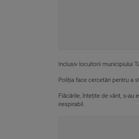
Inclusiv locuitorii municipiului 
Poliția face cercetări pentru a 
Flăcările, întețite de vânt, s-a
irespirabil.