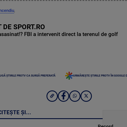
incendiu
,
 DE SPORT.RO
asinat!? FBI a intervenit direct la terenul de golf
UGĂ ȘTIRILE PROTV CA SURSĂ PREFERATĂ
URMĂREȘTE ȘTIRILE PROTV ÎN GOOGLE 
CITEȘTE ȘI...
Record