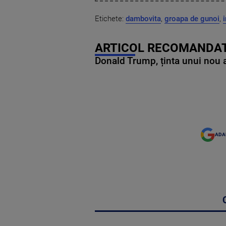
Etichete:
dambovita
,
groapa de gunoi
,
ARTICOL RECOMANDAT
Donald Trump, ținta unui nou as
ADA