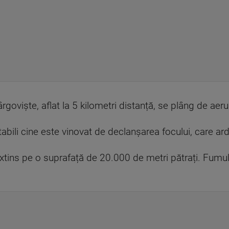
Târgoviște, aflat la 5 kilometri distanță, se plâng de aeru
stabili cine este vinovat de declanșarea focului, care a
u extins pe o suprafață de 20.000 de metri pătrați. Fumul