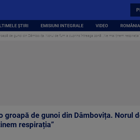
P
LTIMELE ȘTIRI
EMISIUNI INTEGRALE
VIDEO
ROMÂNIA,
groapă de gunoi din Dâmbovița. Norul de fum a cuprins întreaga zonă: „Ne mai ținem respirația”
a o groapă de gunoi din Dâmbovița. Norul 
inem respirația”