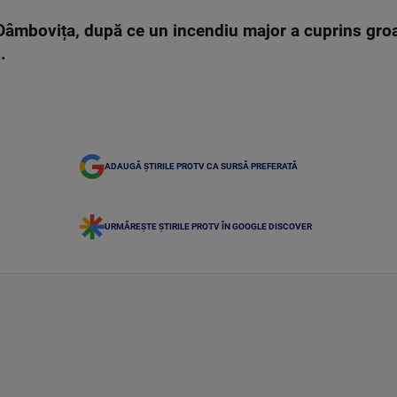
l Dâmbovița, după ce un incendiu major a cuprins gro
s.
ADAUGĂ ȘTIRILE PROTV CA SURSĂ PREFERATĂ
URMĂREȘTE ȘTIRILE PROTV ÎN GOOGLE DISCOVER