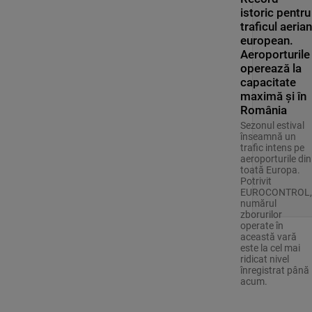
istoric pentru
traficul aerian
european.
Aeroporturile
operează la
capacitate
maximă și în
România
Sezonul estival
înseamnă un
trafic intens pe
aeroporturile din
toată Europa.
Potrivit
EUROCONTROL,
numărul
zborurilor
operate în
această vară
este la cel mai
ridicat nivel
înregistrat până
acum.