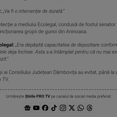
:
„Va fi o intervenție de durată.”
otecție a mediului Ecolegal, condusă de fostul senato
funcționarea gropii de gunoi din Aninoasa.
olegal:
„Era depășită capacitatea de depozitare conform
lele deja închise. Asta s-a întâmplat pentru că nu mai e
zit.”
și ai Consiliului Județean Dâmbovița au evitat, până l
o TV.
Urmărește
Știrile PRO TV
pe canalul de social media preferat: