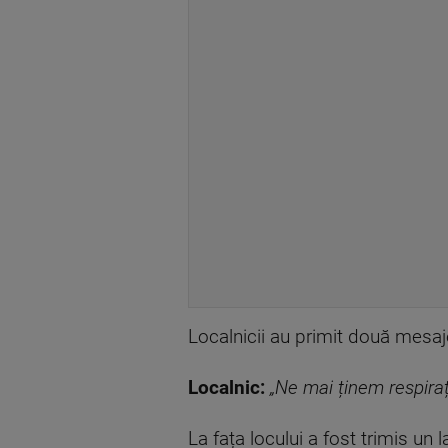
Localnicii au primit două mesaje 
Localnic:
„Ne mai ținem respiraț
La fața locului a fost trimis un