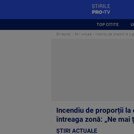
StirilePROTV
TOP CITITE
U
Stirileprotv
Știri Actuale
Incendiu de proporții la o 
Incendiu de proporții l
întreaga zonă: „Ne mai ț
ȘTIRI ACTUALE