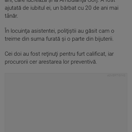
ani, care lucrează şi la Ambulanţa Gorj. A fost
ajutată de iubitul ei, un bărbat cu 20 de ani mai
tânăr.
În locuinţa asistentei, poliţiştii au găsit cam o
treime din suma furată şi o parte din bijuterii.
Cei doi au fost reţinuţi pentru furt calificat, iar
procurorii cer arestarea lor preventivă.