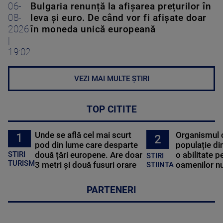
06-
Bulgaria renunță la afișarea prețurilor în
08-
leva și euro. De când vor fi afișate doar
2026
în moneda unică europeană
|
19:02
VEZI MAI MULTE ȘTIRI
TOP CITITE
Unde se află cel mai scurt
Organismul 
1
2
pod din lume care desparte
populație di
STIRI
două țări europene. Are doar
o abilitate p
STIRI
TURISM
3 metri și două fusuri orare
oamenilor nu
STIINTA
PARTENERI