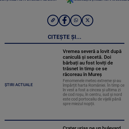
CITEȘTE ȘI...
Vremea severă a lovit după
caniculă și secetă. Doi
bărbați au fost loviți de
trăsnet în timp ce se
răcoreau în Mureș
Fenomenele meteo extreme și-au
ȘTIRI ACTUALE
împărțit harta României. În timp ce
în vest a fost a cincea și ultima zi
de cod roșu, în centru, sud și nord
este cod portocaliu de vijelii până
spre miezul nopții.
Crater uriaș pe un bulevard