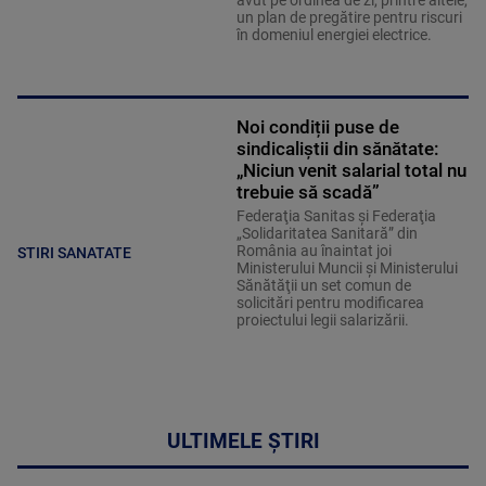
avut pe ordinea de zi, printre altele,
un plan de pregătire pentru riscuri
în domeniul energiei electrice.
Noi condiții puse de
sindicaliștii din sănătate:
„Niciun venit salarial total nu
trebuie să scadă”
Federaţia Sanitas şi Federaţia
„Solidaritatea Sanitară” din
România au înaintat joi
STIRI SANATATE
Ministerului Muncii şi Ministerului
Sănătăţii un set comun de
solicitări pentru modificarea
proiectului legii salarizării.
ULTIMELE ȘTIRI