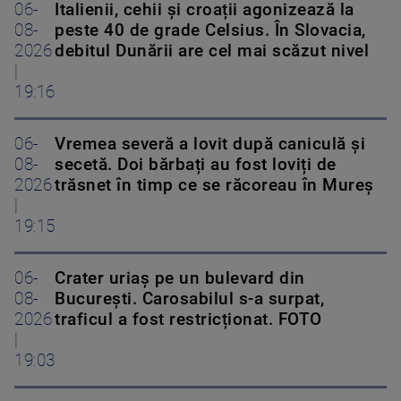
06-
Italienii, cehii și croații agonizează la
08-
peste 40 de grade Celsius. În Slovacia,
2026
debitul Dunării are cel mai scăzut nivel
|
19:16
06-
Vremea severă a lovit după caniculă și
08-
secetă. Doi bărbați au fost loviți de
2026
trăsnet în timp ce se răcoreau în Mureș
|
19:15
06-
Crater uriaș pe un bulevard din
08-
București. Carosabilul s-a surpat,
2026
traficul a fost restricționat. FOTO
|
19:03