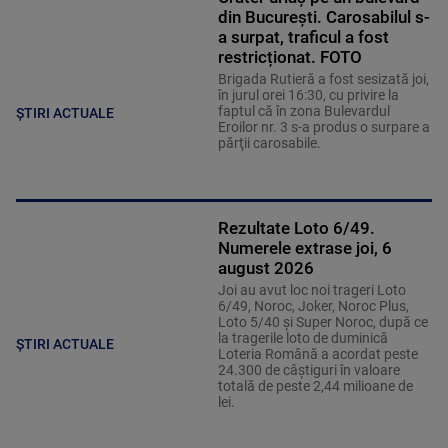
din București. Carosabilul s-
a surpat, traficul a fost
restricționat. FOTO
Brigada Rutieră a fost sesizată joi,
în jurul orei 16:30, cu privire la
faptul că în zona Bulevardul
ȘTIRI ACTUALE
Eroilor nr. 3 s-a produs o surpare a
părţii carosabile.
Rezultate Loto 6/49.
Numerele extrase joi, 6
august 2026
Joi au avut loc noi trageri Loto
6/49, Noroc, Joker, Noroc Plus,
Loto 5/40 şi Super Noroc, după ce
la tragerile loto de duminică
ȘTIRI ACTUALE
Loteria Română a acordat peste
24.300 de câştiguri în valoare
totală de peste 2,44 milioane de
lei.