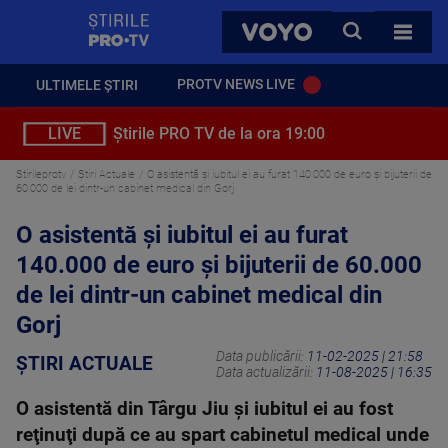
StirilePROTV
CAUTA
VOYO
TOATE 
PROTV NEWS LIVE
ULTIMELE ȘTIRI
LIVE
Știrile PRO TV de la ora 19:00
Stirileprotv
Știri Actuale
O asistentă și iubitul ei au furat 140.000 de euro şi bijuterii de
60.000 de lei dintr-un cabinet medical din Gorj
O asistentă și iubitul ei au furat
140.000 de euro şi bijuterii de 60.000
de lei dintr-un cabinet medical din
Gorj
Data publicării:
11-02-2025 | 21:58
ȘTIRI ACTUALE
Data actualizării:
11-08-2025 | 16:35
O asistentă din Târgu Jiu şi iubitul ei au fost
reţinuţi după ce au spart cabinetul medical unde