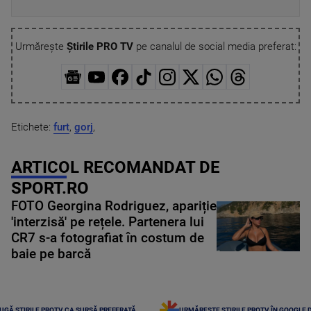
Urmărește
Știrile PRO TV
pe canalul de social media preferat:
Etichete:
furt
,
gorj
,
ARTICOL RECOMANDAT DE
SPORT.RO
FOTO Georgina Rodriguez, apariție
'interzisă' pe rețele. Partenera lui
CR7 s-a fotografiat în costum de
baie pe barcă
UGĂ ȘTIRILE PROTV CA SURSĂ PREFERATĂ
URMĂREȘTE ȘTIRILE PROTV ÎN GOOGLE 