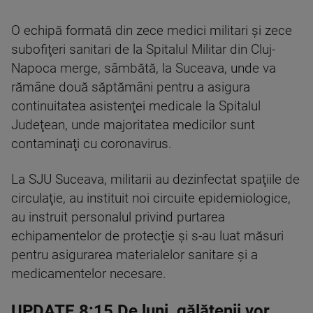
O echipă formată din zece medici militari şi zece
subofiţeri sanitari de la Spitalul Militar din Cluj-
Napoca merge, sâmbătă, la Suceava, unde va
rămâne două săptămâni pentru a asigura
continuitatea asistenţei medicale la Spitalul
Judeţean, unde majoritatea medicilor sunt
contaminaţi cu coronavirus.
La SJU Suceava, militarii au dezinfectat spaţiile de
circulaţie, au instituit noi circuite epidemiologice,
au instruit personalul privind purtarea
echipamentelor de protecţie şi s-au luat măsuri
pentru asigurarea materialelor sanitare şi a
medicamentelor necesare.
UPDATE 8:15 De luni, gălățenii vor