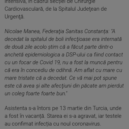
intensivă, în cadrul secției de Chirurgie
Cardiovasculară, de la Spitalul Judeţean de
Urgenţă.
Nicolae Manea, Federaţia Sanitas Constanța: "A
decedat la spitalul de boli infecţioase era internată
de două zile acolo ştim că a făcut parte dintr-o
anchetă epidemiologica a DSP-ului ca fiind contact
cu un focar de Covid 19, nu a fost la muncă pentru
că era în concediu de odihnă. Am aflat cu mare cu
mare tristate că a decedat. Ce vă mai pot spune
este că avea şi alte afecţiuni din păcate am pierdut
un coleg foarte foarte bun."
Asistenta s-a întors pe 13 martie din Turcia, unde
a fost în vacanță. Starea ei s-a agravat, iar testele
au confimat infecția cu noul coronavirus.