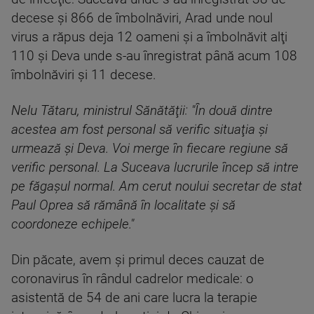
decese şi 866 de îmbolnăviri, Arad unde noul
virus a răpus deja 12 oameni şi a îmbolnăvit alţi
110 şi Deva unde s-au înregistrat până acum 108
îmbolnăviri şi 11 decese.
Nelu Tătaru, ministrul Sănătăţii: "În două dintre
acestea am fost personal să verific situaţia şi
urmează şi Deva. Voi merge în fiecare regiune să
verific personal. La Suceava lucrurile încep să intre
pe făgaşul normal. Am cerut noului secretar de stat
Paul Oprea să rămână în localitate şi să
coordoneze echipele."
Din păcate, avem şi primul deces cauzat de
coronavirus în rândul cadrelor medicale: o
asistentă de 54 de ani care lucra la terapie