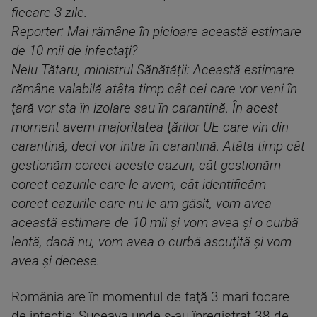
fiecare 3 zile.
Reporter: Mai rămâne în picioare această estimare
de 10 mii de infectaţi?
Nelu Tătaru, ministrul Sănătății: Această estimare
rămâne valabilă atâta timp cât cei care vor veni în
ţară vor sta în izolare sau în carantină. În acest
moment avem majoritatea ţărilor UE care vin din
carantină, deci vor intra în carantină. Atâta timp cât
gestionăm corect aceste cazuri, cât gestionăm
corect cazurile care le avem, cât identificăm
corect cazurile care nu le-am găsit, vom avea
această estimare de 10 mii şi vom avea şi o curbă
lentă, dacă nu, vom avea o curbă ascuţită şi vom
avea şi decese.
România are în momentul de faţă 3 mari focare
de infecţie: Suceava unde s-au înregistrat 38 de