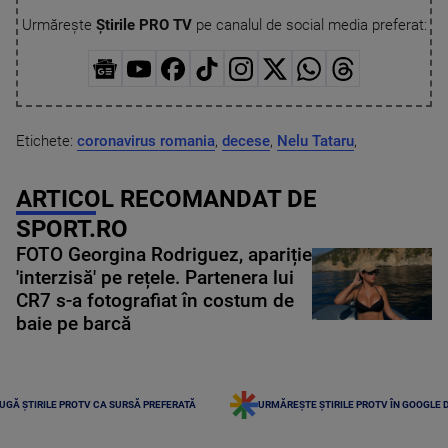
Urmărește
Știrile PRO TV
pe canalul de social media preferat:
Etichete:
coronavirus romania
,
decese
,
Nelu Tataru
,
ARTICOL RECOMANDAT DE
SPORT.RO
FOTO Georgina Rodriguez, apariție
'interzisă' pe rețele. Partenera lui
CR7 s-a fotografiat în costum de
baie pe barcă
UGĂ ȘTIRILE PROTV CA SURSĂ PREFERATĂ
URMĂREȘTE ȘTIRILE PROTV ÎN GOOGLE 