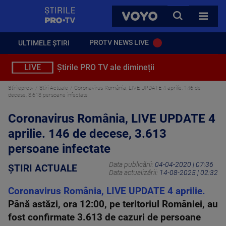
StirilePROTV
CAUTA
VOYO
TOATE 
PROTV NEWS LIVE
ULTIMELE ȘTIRI
LIVE
Știrile PRO TV ale dimineții
Stirileprotv
Știri Actuale
Coronavirus România, LIVE UPDATE 4 aprilie. 146 de
decese, 3.613 persoane infectate
Coronavirus România, LIVE UPDATE 4
aprilie. 146 de decese, 3.613
persoane infectate
Data publicării:
04-04-2020 | 07:36
ȘTIRI ACTUALE
Data actualizării:
14-08-2025 | 02:32
Coronavirus România, LIVE UPDATE 4 aprilie.
Până astăzi, ora 12:00, pe teritoriul României, au
fost confirmate 3.613 de cazuri de persoane