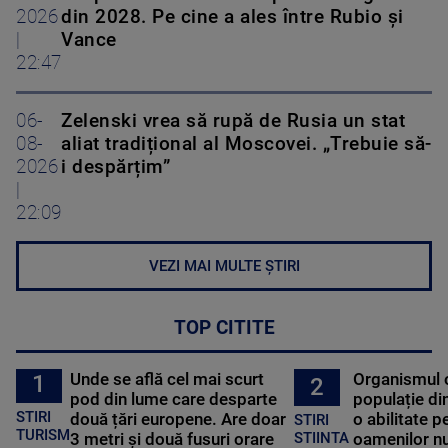
2026
din 2028. Pe cine a ales între Rubio și
|
Vance
22:47
06-
Zelenski vrea să rupă de Rusia un stat
08-
aliat tradițional al Moscovei. „Trebuie să-
2026
i despărțim”
|
22:09
VEZI MAI MULTE ȘTIRI
TOP CITITE
Unde se află cel mai scurt
Organismul 
1
2
pod din lume care desparte
populație di
STIRI
două țări europene. Are doar
o abilitate p
STIRI
TURISM
3 metri și două fusuri orare
oamenilor nu
STIINTA