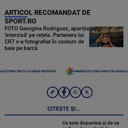
ARTICOL RECOMANDAT DE
SPORT.RO
FOTO Georgina Rodriguez, apariție
'interzisă' pe rețele. Partenera lui
CR7 s-a fotografiat în costum de
baie pe barcă
UGĂ ȘTIRILE PROTV CA SURSĂ PREFERATĂ
URMĂREȘTE ȘTIRILE PROTV ÎN GOOGLE 
CITEȘTE ȘI...
Ce este dopamina și de ce