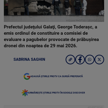
INQUAM PHOTOS / GEORGE CALIN
Prefectul judeţului Galaţi, George Toderaşc, a
emis ordinul de constituire a comisiei de
evaluare a pagubelor provocate de prăbuşirea
dronei din noaptea de 29 mai 2026.
SABRINA SAGHIN
ADAUGĂ ȘTIRILE PROTV CA SURSĂ PREFERATĂ
URMĂREȘTE ȘTIRILE PROTV ÎN GOOGLE DISCOVER