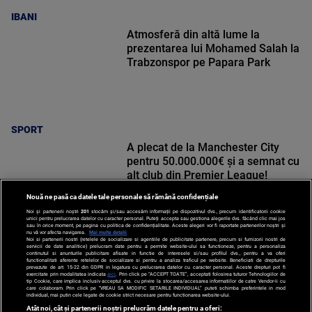
IBANI
Atmosferă din altă lume la
prezentarea lui Mohamed Salah la
Trabzonspor pe Papara Park
SPORT
A plecat de la Manchester City
pentru 50.000.000€ și a semnat cu
alt club din Premier League!
Nouă ne pasă ca datele tale personale să rămână confidențiale
Noi și partenerii noștri
201
stocăm și/sau accesăm informații pe dispozitivul dvs., precum identificatorii cookie
unici pentru prelucrarea datelor cu caracter personal. Puteți accepta sau gestiona alegerile dvs. făcând clic mai jos
sau în orice moment, pe pagina cu politica de confidențialitate. Aceste alegeri vor fi raportate partenerilor noștri și
nu vă vor afecta navigarea.
Mai multe detalii
Noi si partenerii nostri (retelele de socializare si agentiile de publicitate partenere, precum si furnizorii nostri de
SPORT
servicii de date analitice) prelucram date pentru a permite website-ului sa functioneze, pentru a personaliza
continutul si anunturile publicitare afisate in functie de interesele si/sau profilul dvs., pentru a va oferi
functionalitati aferente retelelor de socializare si pentru a analiza traficul pe website. Beneficiati de drepturile
prevazute de art. 15-22 din GDPR in legatura cu prelucrarea datelor cu caracter personal. Aceste drepturi pot fi
exercitate prin modalitatea indicata
aici
. Prin click pe “ACCEPT TOATE”, acceptati folosirea tuturor Tehnologiilor de
tip Cookie, care implica inclusiv acceptul dvs. cu privire la stocarea/accesarea informatiilor de catre Vendor-ii cu
care colaboram. Prin click pe “VREAU SA MODIFIC SETARILE INDIVIDUAL” puteti schimba preferintele in mod
individual, mai putin cele legate de cookie strict necesare pentru functionarea website-ului.
Atât noi, cât și partenerii noștri prelucrăm datele pentru a oferi: