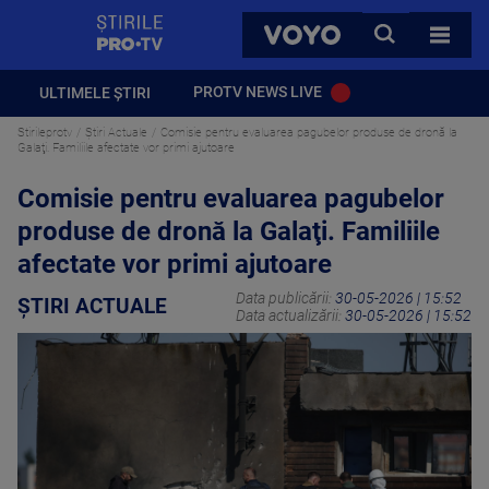
StirilePROTV
CAUTA
VOYO
TOATE 
PROTV NEWS LIVE
ULTIMELE ȘTIRI
Stirileprotv
Știri Actuale
Comisie pentru evaluarea pagubelor produse de dronă la
Galaţi. Familiile afectate vor primi ajutoare
Comisie pentru evaluarea pagubelor
produse de dronă la Galaţi. Familiile
afectate vor primi ajutoare
Data publicării:
30-05-2026 | 15:52
ȘTIRI ACTUALE
Data actualizării:
30-05-2026 | 15:52