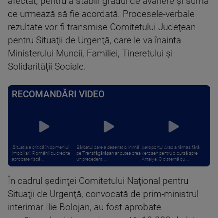
afectat, pentru a stabili gradul de avariere şi suma
ce urmează să fie acordată. Procesele-verbale
rezultate vor fi transmise Comitetului Judeţean
pentru Situaţii de Urgenţă, care le va înainta
Ministerului Muncii, Familiei, Tineretului şi
Solidarităţii Sociale.
RECOMANDĂRI VIDEO
„Situația e critică în domeniul
Bărbatul care a desenat o inimă
Aeroportul Arad a rămas fără
imobiliar”. Românii cu credite
pe Transfăgărășan ar putea crea
kerosen pentru o cursă spre
aprobate riscă ...
un precedent. ...
Antalya. O cisternă cu ...
În cadrul şedinţei Comitetului Naţional pentru
Situaţii de Urgenţă, convocată de prim-ministrul
interimar Ilie Bolojan, au fost aprobate