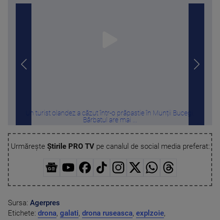
Un turist olandez a căzut într-o prăpastie în Munții Bucegi.
„S
Bărbatul are mai ...
Urmărește
Știrile PRO TV
pe canalul de social media preferat:
Sursa:
Agerpres
Etichete:
drona
,
galati
,
drona ruseasca
,
explzoie
,