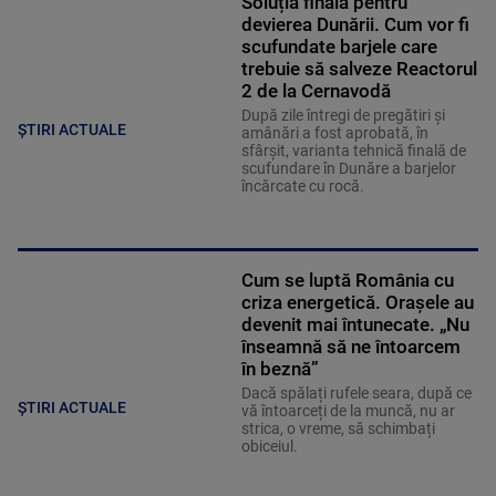
Soluția finală pentru
devierea Dunării. Cum vor fi
scufundate barjele care
trebuie să salveze Reactorul
2 de la Cernavodă
După zile întregi de pregătiri și
ȘTIRI ACTUALE
amânări a fost aprobată, în
sfârșit, varianta tehnică finală de
scufundare în Dunăre a barjelor
încărcate cu rocă.
Cum se luptă România cu
criza energetică. Orașele au
devenit mai întunecate. „Nu
înseamnă să ne întoarcem
în beznă”
Dacă spălați rufele seara, după ce
ȘTIRI ACTUALE
vă întoarceți de la muncă, nu ar
strica, o vreme, să schimbați
obiceiul.