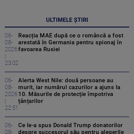
ULTIMELE ȘTIRI
06-
Reacția MAE după ce o româncă a fost
08-
arestată în Germania pentru spionaj în
2026
favoarea Rusiei
|
23:02
06-
Alerta West Nile: două persoane au
08-
murit, iar numărul cazurilor a ajuns la
2026
10. Măsurile de protecție împotriva
|
țânțarilor
22:51
06-
Ce le-a spus Donald Trump donatorilor
08-
despre succesorul său pentru alegerile