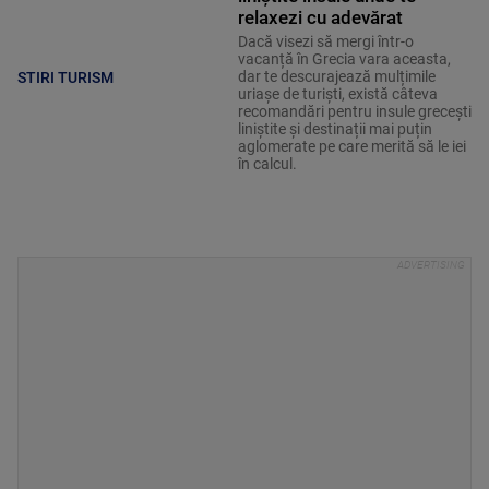
relaxezi cu adevărat
Dacă visezi să mergi într-o
vacanță în Grecia vara aceasta,
dar te descurajează mulțimile
STIRI TURISM
uriașe de turiști, există câteva
recomandări pentru insule grecești
liniștite și destinații mai puțin
aglomerate pe care merită să le iei
în calcul.