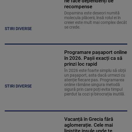
ne face dependenți de
recompense
Dopamina este deseori numită
molecula plăcerii, însă rolul ei în
creier este mult mai complex decât
se crede.
STIRI DIVERSE
Programare pașaport online
în 2026. Pașii exacți ca să
prinzi loc rapid
În 2026 este foarte simplu să obții
un pașaport, asta dacă urmezi cu
atenție fiecare pas. Programarea
online rămâne singura metodă
STIRI DIVERSE
sigură prin care poți evita timpul
pierdut la cozi și birocrația inutilă.
Vacanță în Grecia fără
aglomerație. Cele mai
liniștite insule unde te