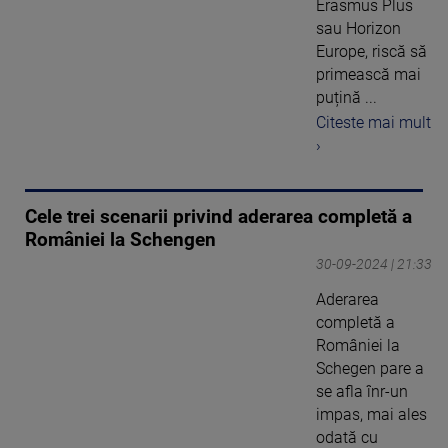
Erasmus Plus
sau Horizon
Europe, riscă să
primească mai
puțină ...
Citeste mai mult
›
Cele trei scenarii privind aderarea completă a
României la Schengen
30-09-2024 | 21:33
Aderarea
completă a
României la
Schegen pare a
se afla înr-un
impas, mai ales
odată cu