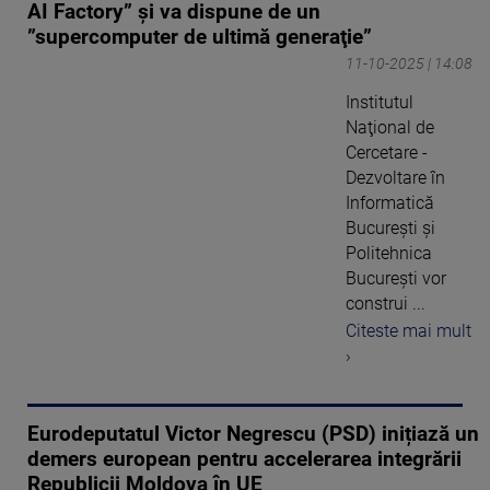
AI Factory” și va dispune de un
”supercomputer de ultimă generaţie”
11-10-2025 | 14:08
Institutul
Naţional de
Cercetare -
Dezvoltare în
Informatică
Bucureşti şi
Politehnica
Bucureşti vor
construi ...
Citeste mai mult
›
Eurodeputatul Victor Negrescu (PSD) inițiază un
demers european pentru accelerarea integrării
Republicii Moldova în UE