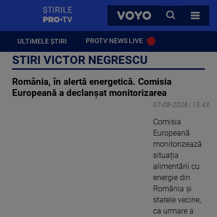
StirilePROTV
CAUTA
VOYO
TOATE 
PROTV NEWS LIVE
ULTIMELE ȘTIRI
STIRI VICTOR NEGRESCU
România, în alertă energetică. Comisia
Europeană a declanșat monitorizarea
07-08-2026 | 15:43
Comisia
Europeană
monitorizează
situația
alimentării cu
energie din
România și
statele vecine,
ca urmare a