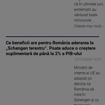
că în ultimele luni,
extremiştii au
vânturat toate
minciunile ...
Citeste mai mult ›
Ce beneficii are pentru România aderarea la
„Schengen terestru”. Poate aduce o creștere
suplimentară de până la 2% a PIB-ului
12-12-2024 | 12:27
Miniştrii de
interne ai UE au
adoptat joi
decizia ca
România să
intre în
Schengen și cu