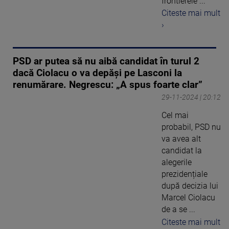
frontierele ...
Citeste mai mult
›
PSD ar putea să nu aibă candidat în turul 2
dacă Ciolacu o va depăși pe Lasconi la
renumărare. Negrescu: „A spus foarte clar”
29-11-2024 | 20:12
Cel mai
probabil, PSD nu
va avea alt
candidat la
alegerile
prezidențiale
după decizia lui
Marcel Ciolacu
de a se ...
Citeste mai mult