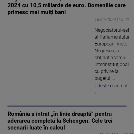
2024 cu 10,5 miliarde de euro. Domeniile care
primesc mai mulți bani
16-11-2024 | 15:42
Negociatorul-şef
al Parlamentului
European, Victor
Negrescu, a
obţinut acordul
interinstituţional
cu privire la
bugetul ...
Citeste mai mult
›
România a intrat „în linie dreaptă” pentru
aderarea completă la Schengen. Cele trei
scenarii luate în calcul