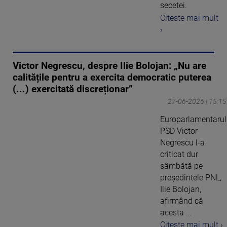
secetei.
Citeste mai mult
›
Victor Negrescu, despre Ilie Bolojan: „Nu are
calitățile pentru a exercita democratic puterea
(...) exercitată discreționar”
27-06-2026 | 15:15
Europarlamentarul
PSD Victor
Negrescu l-a
criticat dur
sâmbătă pe
președintele PNL,
Ilie Bolojan,
afirmând că
acesta ...
Citeste mai mult ›