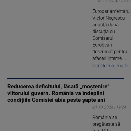
08-11-2024 | 12:30
Europarlamentarul
Victor Negrescu
anunţă după
discuţia cu
Comisarul
European
desemnat pentru
afaceri interne, ...
Citeste mai mult ›
Reducerea deficitului, lăsată „moștenire”
viitorului guvern. România va îndeplini
condițiile Comisiei abia peste șapte ani
24-10-2024 | 19:24
România se
pregătește să
trimită la