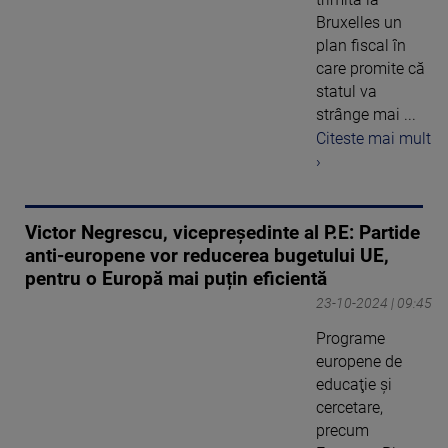
Bruxelles un
plan fiscal în
care promite că
statul va
strânge mai ...
Citeste mai mult
›
Victor Negrescu, vicepreședinte al P.E: Partide
anti-europene vor reducerea bugetului UE,
pentru o Europă mai puțin eficientă
23-10-2024 | 09:45
Programe
europene de
educaţie şi
cercetare,
precum