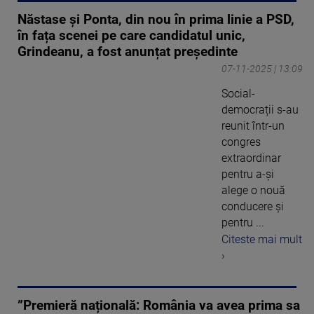
Năstase și Ponta, din nou în prima linie a PSD,
în fața scenei pe care candidatul unic,
Grindeanu, a fost anunțat președinte
07-11-2025 | 13:09
Social-
democrații s-au
reunit într-un
congres
extraordinar
pentru a-și
alege o nouă
conducere și
pentru ...
Citeste mai mult
›
”Premieră națională: România va avea prima sa