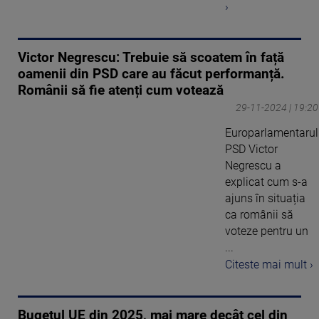
›
Victor Negrescu: Trebuie să scoatem în față
oamenii din PSD care au făcut performanță.
Românii să fie atenți cum votează
29-11-2024 | 19:20
Europarlamentarul
PSD Victor
Negrescu a
explicat cum s-a
ajuns în situația
ca românii să
voteze pentru un
...
Citeste mai mult ›
Bugetul UE din 2025, mai mare decât cel din