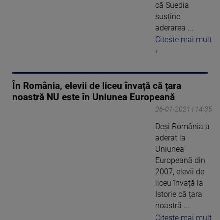
că Suedia
susține
aderarea ...
Citeste mai mult
›
În România, elevii de liceu învață că țara
noastră NU este în Uniunea Europeană
26-01-2021 | 14:35
Deși România a
aderat la
Uniunea
Europeană din
2007, elevii de
liceu învață la
Istorie că țara
noastră ...
Citeste mai mult