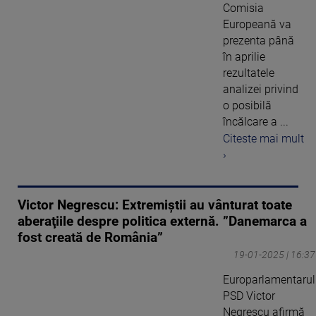
Comisia
Europeană va
prezenta până
în aprilie
rezultatele
analizei privind
o posibilă
încălcare a ...
Citeste mai mult
›
Victor Negrescu: Extremiştii au vânturat toate
aberaţiile despre politica externă. ”Danemarca a
fost creată de România”
19-01-2025 | 16:37
Europarlamentarul
PSD Victor
Negrescu afirmă