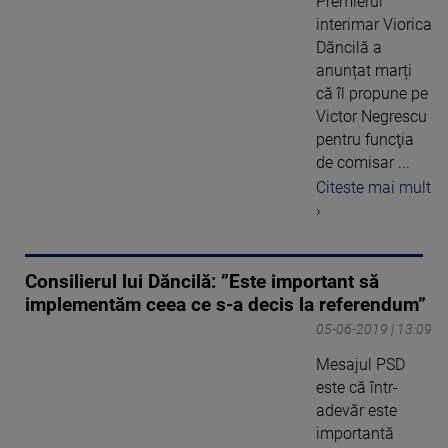
Premierul
interimar Viorica
Dăncilă a
anunțat marți
că îl propune pe
Victor Negrescu
pentru funcţia
de comisar ...
Citeste mai mult
›
Consilierul lui Dăncilă: ”Este important să
implementăm ceea ce s-a decis la referendum”
05-06-2019 | 13:09
Mesajul PSD
este că într-
adevăr este
importantă