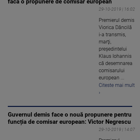
facă o propunere de comisar european
29-10-2019 | 16:02
Premierul demis
Viorica Dăncilă
i-a transmis,
marţi,
preşedintelui
Klaus Iohannis
că desemnarea
comisarului
european ...
Citeste mai mult
›
Guvernul demis face o nouă propunere pentru
funcția de comisar european: Victor Negrescu
29-10-2019 | 14:07