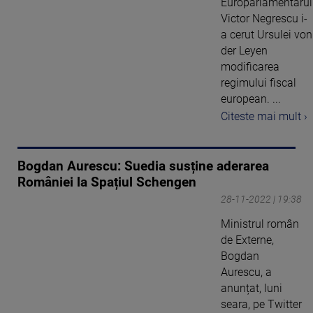
Europarlamentarul
Victor Negrescu i-
a cerut Ursulei von
der Leyen
modificarea
regimului fiscal
european. ...
Citeste mai mult ›
Bogdan Aurescu: Suedia susține aderarea
României la Spațiul Schengen
28-11-2022 | 19:38
Ministrul român
de Externe,
Bogdan
Aurescu, a
anunțat, luni
seara, pe Twitter