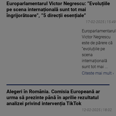
Europarlamentarul Victor Negrescu: ”Evoluțiile
pe scena internațională sunt tot mai
îngrijorătoare”, ”5 direcții esențiale”
17-02-2025 | 15:49
Europarlamentarul
Victor Negrescu
este de părere că
”evoluțiile pe
scena
internațională
sunt tot mai ...
Citeste mai mult ›
Alegeri în România. Comisia Europeană ar
urma să prezinte până în aprilie rezultatul
analizei privind intervenția TikTok
12-02-2025 | 18:02