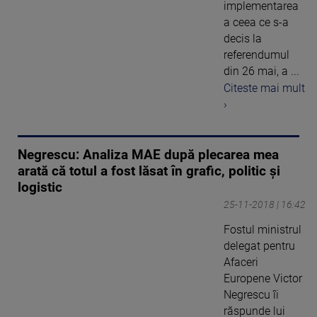
implementarea
a ceea ce s-a
decis la
referendumul
din 26 mai, a ...
Citeste mai mult
›
Negrescu: Analiza MAE după plecarea mea
arată că totul a fost lăsat în grafic, politic şi
logistic
25-11-2018 | 16:42
Fostul ministrul
delegat pentru
Afaceri
Europene Victor
Negrescu îi
răspunde lui