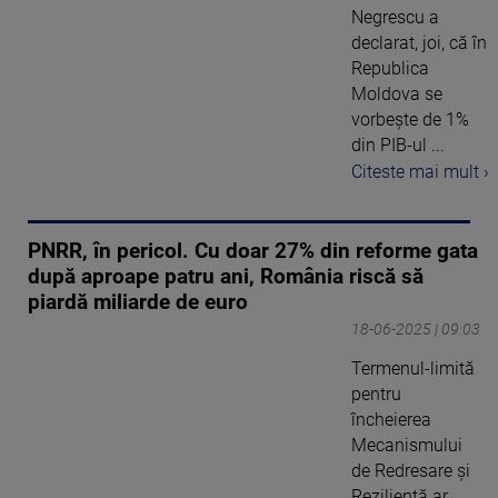
Negrescu a
declarat, joi, că în
Republica
Moldova se
vorbeşte de 1%
din PIB-ul ...
Citeste mai mult ›
PNRR, în pericol. Cu doar 27% din reforme gata
după aproape patru ani, România riscă să
piardă miliarde de euro
18-06-2025 | 09:03
Termenul-limită
pentru
încheierea
Mecanismului
de Redresare și
Reziliență ar