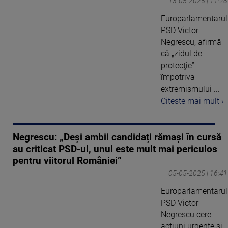
13-05-2025 | 11:28
Europarlamentarul
PSD Victor
Negrescu, afirmă
că „zidul de
protecţie”
împotriva
extremismului ...
Citeste mai mult ›
Negrescu: „Deși ambii candidați rămași în cursă
au criticat PSD-ul, unul este mult mai periculos
pentru viitorul României”
05-05-2025 | 16:41
Europarlamentarul
PSD Victor
Negrescu cere
acțiuni urgente și