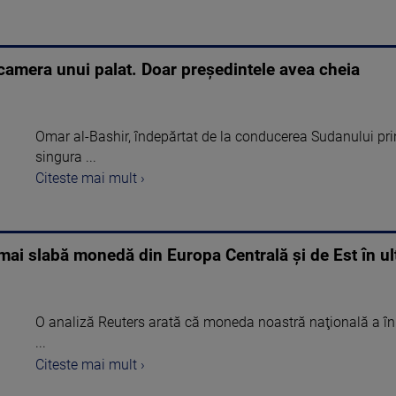
camera unui palat. Doar președintele avea cheia
Omar al-Bashir, îndepărtat de la conducerea Sudanului printr
singura ...
Citeste mai mult ›
mai slabă monedă din Europa Centrală şi de Est în ul
O analiză Reuters arată că moneda noastră naţională a înr
...
Citeste mai mult ›