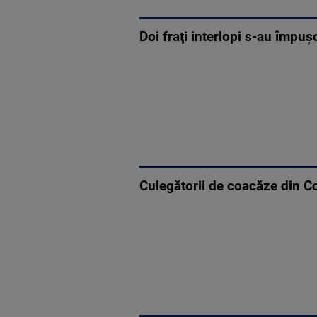
Doi fraţi interlopi s-au împuş
Culegătorii de coacăze din Co