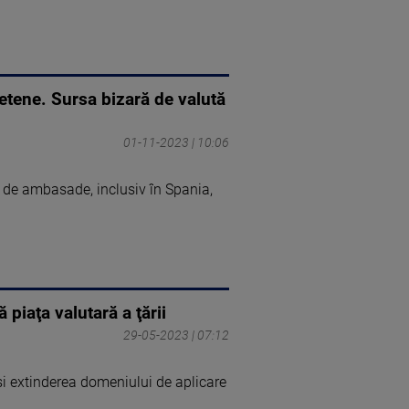
ietene. Sursa bizară de valută
01-11-2023 | 10:06
 de ambasade, inclusiv în Spania,
 piaţa valutară a ţării
29-05-2023 | 07:12
şi extinderea domeniului de aplicare