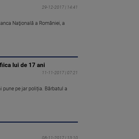
29-12-2017 | 14:41
 Banca Naţională a României, a
iica lui de 17 ani
11-11-2017 | 07:21
 pune pe jar poliția. Bărbatul a
08-11-2017 | 13:10