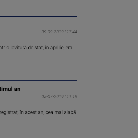
09-09-2019 | 17:44
-o lovitură de stat, în aprilie, era
timul an
05-07-2019 | 11:19
egistrat, în acest an, cea mai slabă