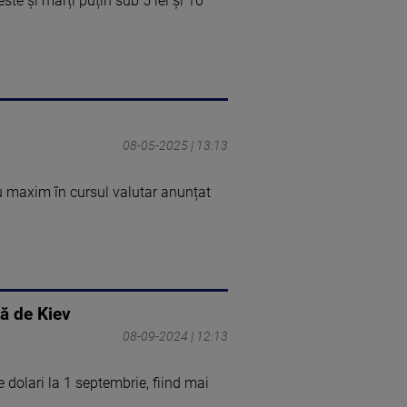
te și marți puțin sub 5 lei și 10
08-05-2025 | 13:13
u maxim în cursul valutar anunțat
tă de Kiev
08-09-2024 | 12:13
 dolari la 1 septembrie, fiind mai