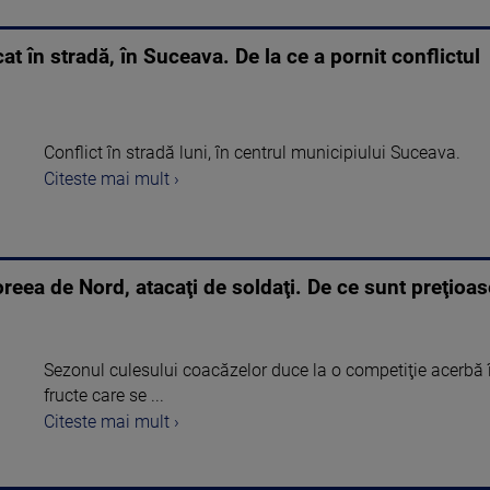
cat în stradă, în Suceava. De la ce a pornit conflictul
Conflict în stradă luni, în centrul municipiului Suceava.
Citeste mai mult ›
reea de Nord, atacaţi de soldaţi. De ce sunt preţioas
Sezonul culesului coacăzelor duce la o competiţie acerbă
fructe care se ...
Citeste mai mult ›