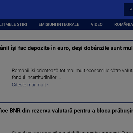
P
LTIMELE ȘTIRI
EMISIUNI INTEGRALE
VIDEO
ROMÂNIA,
ânii își fac depozite în euro, deși dobânzile sunt mult
Românii își orientează tot mai mult economiile către valut
fondul incertitudinilor ...
Citeste mai mult ›
ifice BNR din rezerva valutară pentru a bloca prăbușir