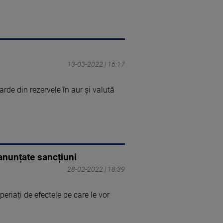
13-03-2022 | 16:17
rde din rezervele în aur şi valută
anunțate sancțiuni
28-02-2022 | 18:39
eriați de efectele pe care le vor