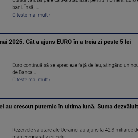
Cursul valutar pare că s-a stabilizat pentru moment. Euro es
bani. Însă, ...
Citeste mai mult ›
ai 2025. Cât a ajuns EURO în a treia zi peste 5 lei
Euro continuă să se aprecieze față de leu, atingând un no
de Banca ...
Citeste mai mult ›
ei au crescut puternic în ultima lună. Suma dezvălui
Rezervele valutare ale Ucrainei au ajuns la 42,3 miliarde de
mari comparativ cu cele ...