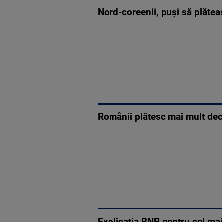
Nord-coreenii, puşi să plătea
Românii plătesc mai mult decâ
Explicaţia BNR pentru cel mai 