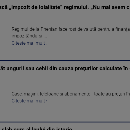
scă „impozit de loialitate” regimului. „Nu mai avem c
Regimul de la Phenian face rost de valută pentru a finanţa 
impozitându-şi ...
Citeste mai mult ›
t ungurii sau cehii din cauza preţurilor calculate în
Case, maşini, telefoane şi abonamente - toate au preţuri în 
Citeste mai mult ›
slab curs al leului din istorie