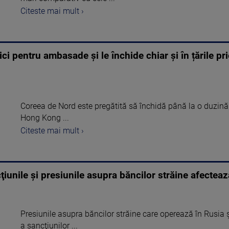
Citeste mai mult ›
ci pentru ambasade și le închide chiar și în țările pr
Coreea de Nord este pregătită să închidă până la o duzină
Hong Kong ...
Citeste mai mult ›
iunile şi presiunile asupra băncilor străine afectează
Presiunile asupra băncilor străine care operează în Rusia 
a sancţiunilor ...