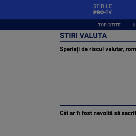
StirilePROTV
TOP CITITE
U
STIRI VALUTA
Speriați de riscul valutar, rom
Cât ar fi fost nevoită să sacr