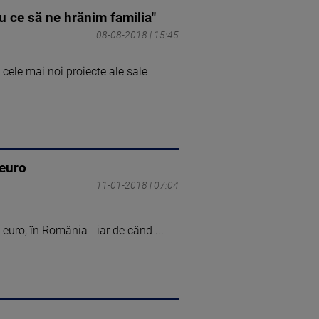
u ce să ne hrănim familia"
08-08-2018 | 15:45
cele mai noi proiecte ale sale
 euro
11-01-2018 | 07:04
euro, în România - iar de când ...