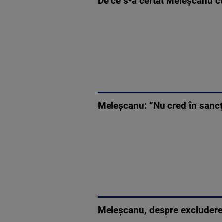
De ce s-a certat Meleșcanu c
Meleșcanu: ”Nu cred în sancţi
Meleşcanu, despre excluderea 