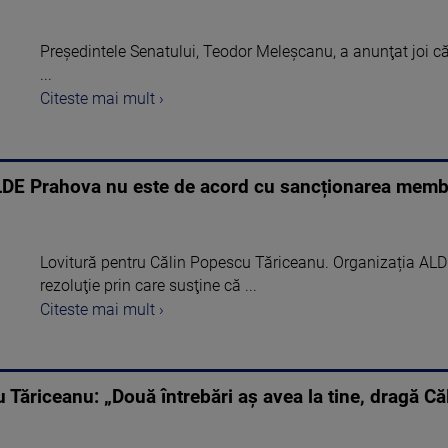
Preşedintele Senatului, Teodor Meleşcanu, a anunţat joi că î
...
Citeste mai mult ›
LDE Prahova nu este de acord cu sancționarea memb
Lovitură pentru Călin Popescu Tăriceanu. Organizația ALD
rezoluţie prin care susţine că ...
Citeste mai mult ›
Tăriceanu: „Două întrebări aş avea la tine, dragă Că