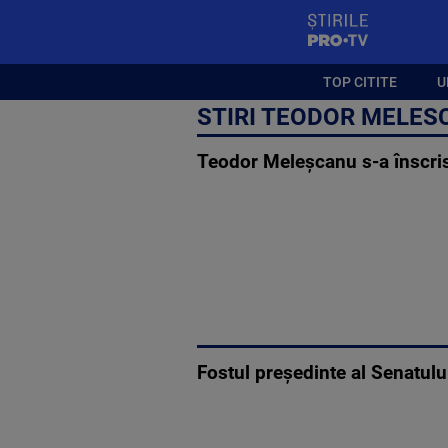
StirilePROTV
TOP CITITE
U
STIRI TEODOR MELES
Teodor Meleșcanu s-a înscris 
Fostul președinte al Senatul