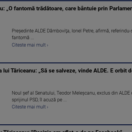
: „O fantomă trădătoare, care bântuie prin Parlame
Preşedinte ALDE Dâmboviţa, Ionel Petre, afirmă, referindu-
fantomă ...
Citeste mai mult ›
 lui Tăriceanu: „Să se salveze, vinde ALDE. E orbit d
Noul șef al Senatului, Teodor Meleșcanu, exclus din ALDE 
sprijinul PSD, îl acuză pe ...
Citeste mai mult ›