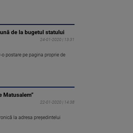
ună de la bugetul statului
24-01-2020 | 13:31
r-o postare pe pagina proprie de
de Matusalem”
22-01-2020 | 14:38
ronică la adresa președintelui