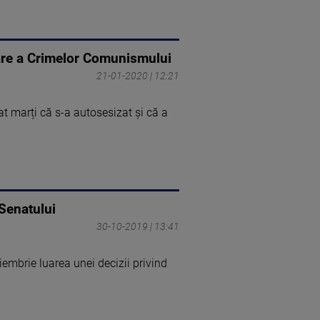
gare a Crimelor Comunismului
21-01-2020 | 12:21
t marți că s-a autosesizat şi că a
 Senatului
30-10-2019 | 13:41
mbrie luarea unei decizii privind