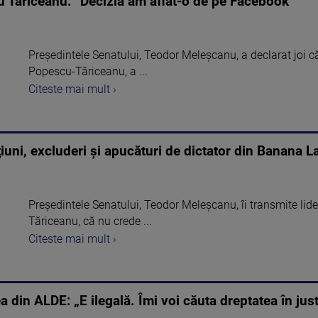
u Tăriceanu: ”Decizia am aflat-o de pe Facebook”
Preşedintele Senatului, Teodor Meleşcanu, a declarat joi că
Popescu-Tăriceanu, a ...
Citeste mai mult ›
uni, excluderi şi apucături de dictator din Banana L
Preşedintele Senatului, Teodor Meleşcanu, îi transmite lid
Tăriceanu, că nu crede ...
Citeste mai mult ›
din ALDE: „E ilegală. Îmi voi căuta dreptatea în just