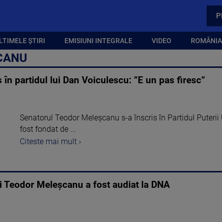
P
LTIMELE ȘTIRI
EMISIUNI INTEGRALE
VIDEO
ROMÂNIA,
CANU
în partidul lui Dan Voiculescu: ”E un pas firesc”
Senatorul Teodor Meleşcanu s-a înscris în Partidul Puterii 
fost fondat de ...
Citeste mai mult ›
ui Teodor Meleșcanu a fost audiat la DNA