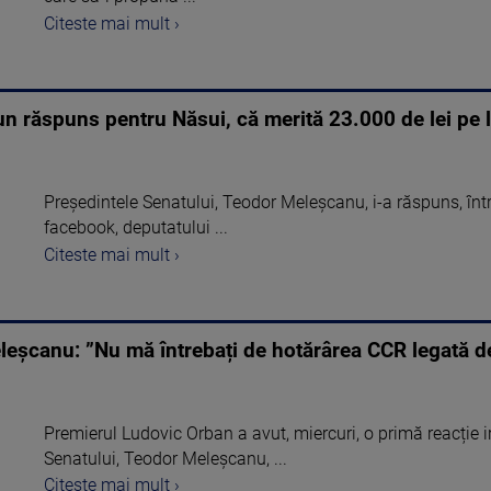
Citeste mai mult ›
n răspuns pentru Năsui, că merită 23.000 de lei pe l
Președintele Senatului, Teodor Meleșcanu, i-a răspuns, înt
facebook, deputatului ...
Citeste mai mult ›
Meleșcanu: ”Nu mă întrebați de hotărârea CCR legată 
Premierul Ludovic Orban a avut, miercuri, o primă reacție i
Senatului, Teodor Meleșcanu, ...
Citeste mai mult ›