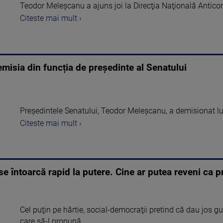
Teodor Meleșcanu a ajuns joi la Direcţia Naţională Anticor
Citeste mai mult ›
misia din funcția de președinte al Senatului
Preşedintele Senatului, Teodor Meleşcanu, a demisionat lun
Citeste mai mult ›
se întoarcă rapid la putere. Cine ar putea reveni ca 
Cel puţin pe hârtie, social-democraţii pretind că dau jos g
care să-l propună ...