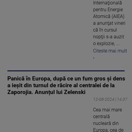
Internaţională
pentru Energie
Atomică (AIEA)
a anunţat vineri
că în cursul
nopţii s-a auzit
o explozie, ...
Citeste mai mult
›
Panică în Europa, după ce un fum gros și dens
a ieșit din turnul de răcire al centralei de la
Zaporojia. Anunțul lui Zelenski
12-08-2024 | 14:37
Cea mai mare
centrală
nucleară din
Europa, cea de