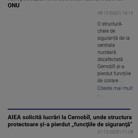
ONU
08-12-2025 | 16:15
O structură-
cheie de
siguranță de la
centrala
nucleară
dezafectată
Cernobîl și-a
pierdut funcțiile
de izolare ...
Citeste mai mult
›
AIEA solicită lucrări la Cernobîl, unde structura
protectoare şi-a pierdut „funcţiile de siguranţă”
07-12-2025 | 11:28