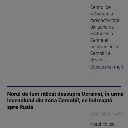
Centrul de
măsurare a
radioactivităţii
din zona de
excludere a
Centralei
nucleare de la
Cernobîl a
devenit ...
Citeste mai mult
›
Norul de fum ridicat deasupra Ucrainei, în urma
incendiului din zona Cernobîl, se îndreaptă
spre Rusia
20-05-2022 | 19:51
Norul ridicat