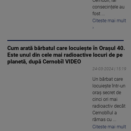
Cernobîl, iar
consecințele au
fost ...
Citeste mai mult
›
Cum arată bărbatul care locuiește în Orașul 40.
Este unul din cele mai radioactive locuri de pe
planetă, după Cernobîl VIDEO
24-03-2024 | 15:19
Un bărbat care
locuiește într-un
oraș secret de
cinci ori mai
radioactiv decât
Cernobîlul a
rămas cu ...
Citeste mai mult