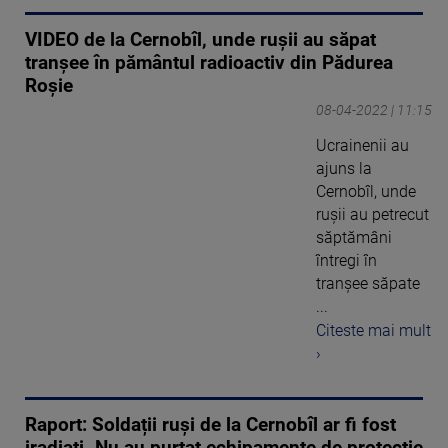
VIDEO de la Cernobîl, unde rușii au săpat
tranșee în pământul radioactiv din Pădurea
Roșie
08-04-2022 | 11:15
Ucrainenii au
ajuns la
Cernobîl, unde
ruşii au petrecut
săptămâni
întregi în
tranşee săpate
...
Citeste mai mult
›
Raport: Soldații ruși de la Cernobîl ar fi fost