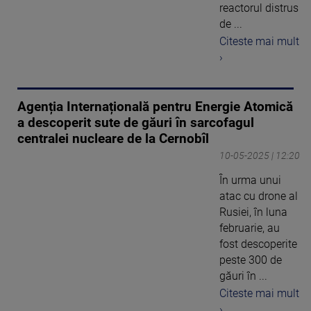
reactorul distrus
de ...
Citeste mai mult
›
Agenția Internațională pentru Energie Atomică
a descoperit sute de găuri în sarcofagul
centralei nucleare de la Cernobîl
10-05-2025 | 12:20
În urma unui
atac cu drone al
Rusiei, în luna
februarie, au
fost descoperite
peste 300 de
găuri în ...
Citeste mai mult
›