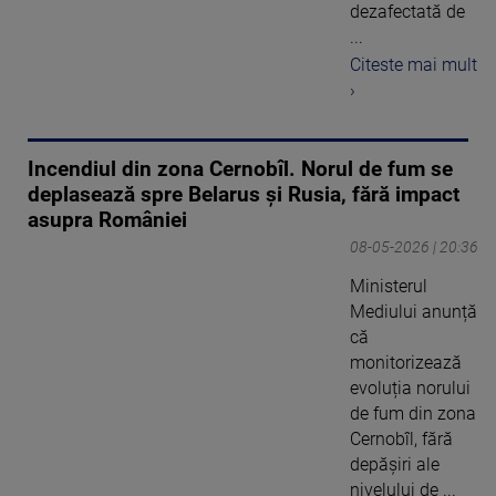
dezafectată de
...
Citeste mai mult
›
Incendiul din zona Cernobîl. Norul de fum se
deplasează spre Belarus și Rusia, fără impact
asupra României
08-05-2026 | 20:36
Ministerul
Mediului anunță
că
monitorizează
evoluția norului
de fum din zona
Cernobîl, fără
depășiri ale
nivelului de ...