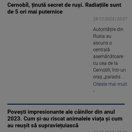
Cernobîl, ținută secret de ruși. Radiațiile sunt
de 5 ori mai puternice
28-12-2023 | 20:07
Autoritățile din
Rusia au
ascuns o
centrală
asemănătoare
cu cea de la
Cernobîl, într-un
oraș „paradis ...
Citeste mai mult
›
Povești impresionante ale câinilor din anul
2023. Cum și-au riscat animalele viața și cum
au reușit să supraviețuiască