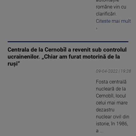
române vin cu
clarificări.
Citeste mai mult
›
Centrala de la Cernobîl a revenit sub controlul
ucrainenilor. „Chiar am furat motorină de la
ruși”
09-04-2022 | 19:28
Fosta centrală
nucleară de la
Cernobîl, locul
celui mai mare
dezastru
nuclear civil din
istorie, în 1986,
a ...