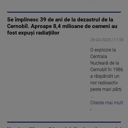
Se împlinesc 39 de ani de la dezastrul de la
Cernobîl. Aproape 8,4 milioane de oameni au
fost expuși radiațiilor
26-04-2025 | 11:59
O explozie la
Centrala
Nucleară de la
Cernobîl în 1986
a răspândit un
nor radioactiv
peste mari părți
...
Citeste mai mult
›