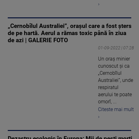
›
„Cernobîlul Australiei”, orașul care a fost șters
de pe hartă. Aerul a rămas toxic până în ziua
de azi | GALERIE FOTO
01-09-2022 | 07:28
Un oraș minier
cunoscut și ca
„Cernobîlul
Australiei”, unde
respiratul
aerului te poate
omorî, ...
Citeste mai mult
›
Dezastru ecologic în Europa: Mii de peşti morţi