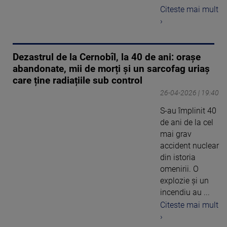
Citeste mai mult
›
Dezastrul de la Cernobîl, la 40 de ani: orașe
abandonate, mii de morți și un sarcofag uriaș
care ține radiațiile sub control
26-04-2026 | 19:40
S-au împlinit 40
de ani de la cel
mai grav
accident nuclear
din istoria
omenirii. O
explozie și un
incendiu au ...
Citeste mai mult
›