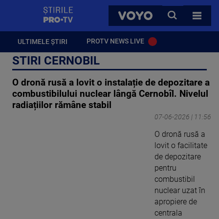
StirilePROTV
CAUTA
VOYO
TOATE 
PROTV NEWS LIVE
ULTIMELE ȘTIRI
STIRI CERNOBIL
O dronă rusă a lovit o instalație de depozitare a
combustibilului nuclear lângă Cernobîl. Nivelul
radiațiilor rămâne stabil
07-06-2026 | 11:56
O dronă rusă a
lovit o facilitate
de depozitare
pentru
combustibil
nuclear uzat în
apropiere de
centrala