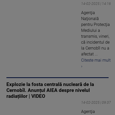
14-02-2025 | 14:16
Agenţia
Naţională
pentru Protecţia
Mediului a
transmis, vineri,
că incidentul de
la Cernobîl nu a
afectat ...
Citeste mai mult
›
Explozie la fosta centrală nucleară de la
Cernobîl. Anunțul AIEA despre nivelul
radiațiilor | VIDEO
14-02-2025 | 09:37
Agenţia