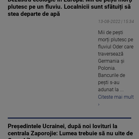
plutesc pe un fluviu. Localnicii sunt sfătuiți să
stea departe de apă
13-08-2022 | 15:34
Mii de peşti
morți plutesc pe
fluviul Oder care
traversează
Germania şi
Polonia.
Bancurile de
pești s-au
adunat la ...
Citeste mai mult
›
Președintele Ucrainei, după noi lovituri la
centrala Zaporojie: Lumea trebuie să nu uite de