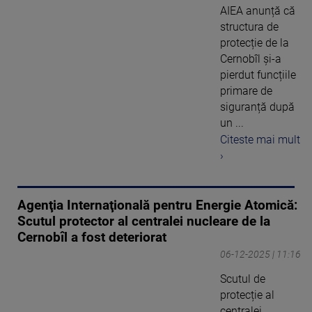
AIEA anunță că
structura de
protecție de la
Cernobîl și-a
pierdut funcțiile
primare de
siguranță după
un ...
Citeste mai mult
›
Agenţia Internaţională pentru Energie Atomică:
Scutul protector al centralei nucleare de la
Cernobîl a fost deteriorat
06-12-2025 | 11:16
Scutul de
protecție al
centralei