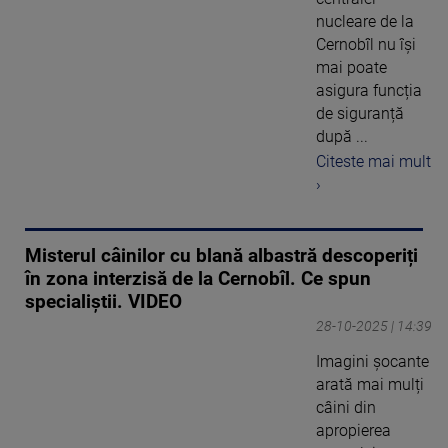
nucleare de la
Cernobîl nu își
mai poate
asigura funcția
de siguranță
după ...
Citeste mai mult
›
Misterul câinilor cu blană albastră descoperiți
în zona interzisă de la Cernobîl. Ce spun
specialiștii. VIDEO
28-10-2025 | 14:39
Imagini șocante
arată mai mulți
câini din
apropierea