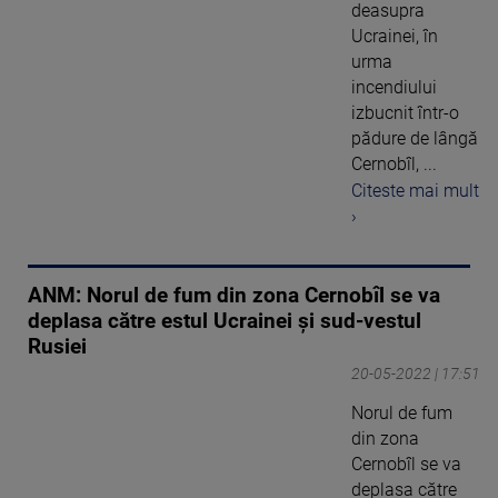
deasupra
Ucrainei, în
urma
incendiului
izbucnit într-o
pădure de lângă
Cernobîl, ...
Citeste mai mult
›
ANM: Norul de fum din zona Cernobîl se va
deplasa către estul Ucrainei și sud-vestul
Rusiei
20-05-2022 | 17:51
Norul de fum
din zona
Cernobîl se va
deplasa către