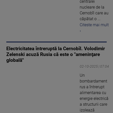
centralei
nucleare de la
Cernobîl care au
căpătat o ...
Citeste mai mult
›
Electricitatea întreruptă la Cernobîl. Volodimir
Zelenski acuză Rusia că este o "ameninţare
globală"
02-10-2025 | 07:04
Un
bombardament
rus a întrerupt
alimentarea cu
energie electrică
a structurii care
izolează