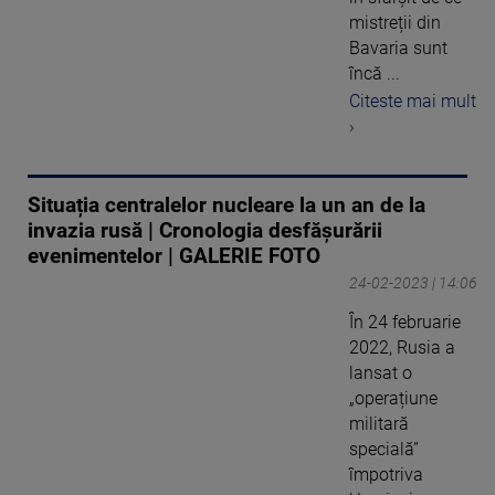
mistreții din
Bavaria sunt
încă ...
Citeste mai mult
›
Situația centralelor nucleare la un an de la
invazia rusă | Cronologia desfășurării
evenimentelor | GALERIE FOTO
24-02-2023 | 14:06
În 24 februarie
2022, Rusia a
lansat o
„operațiune
militară
specială”
împotriva