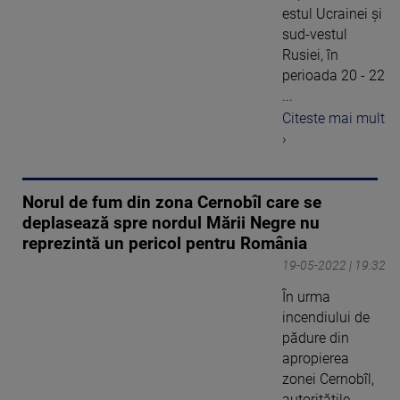
estul Ucrainei şi
sud-vestul
Rusiei, în
perioada 20 - 22
...
Citeste mai mult
›
Norul de fum din zona Cernobîl care se
deplasează spre nordul Mării Negre nu
reprezintă un pericol pentru România
19-05-2022 | 19:32
În urma
incendiului de
pădure din
apropierea
zonei Cernobîl,
autoritățile