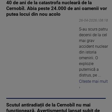
40 de ani de la catastrofa nucleară de la
Cernobîl. Abia peste 24.000 de ani oamenii vor
putea locui din nou acolo
26-04-2026 | 08:18
S-au scurs patru
decenii de la cel
mai grav
accident nuclear
din istoria
omenirii. O
explozie
puternică a
distrus, pe ...
Citeste mai mult
›
Scutul antiradiații de la Cernobîl nu mai
funcționează. Avertismentul lansat subit de