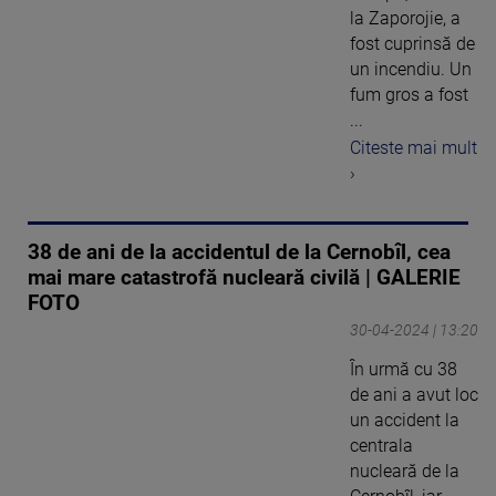
la Zaporojie, a
fost cuprinsă de
un incendiu. Un
fum gros a fost
...
Citeste mai mult
›
38 de ani de la accidentul de la Cernobîl, cea
mai mare catastrofă nucleară civilă | GALERIE
FOTO
30-04-2024 | 13:20
În urmă cu 38
de ani a avut loc
un accident la
centrala
nucleară de la