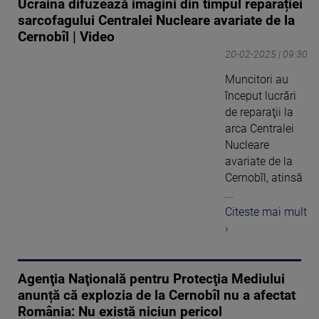
Ucraina difuzează imagini din timpul reparației
sarcofagului Centralei Nucleare avariate de la
Cernobîl | Video
20-02-2025 | 09:30
Muncitori au
început lucrări
de reparaţii la
arca Centralei
Nucleare
avariate de la
Cernobîl, atinsă
...
Citeste mai mult
›
Agenţia Naţională pentru Protecţia Mediului
anunță că explozia de la Cernobîl nu a afectat
România: Nu există niciun pericol