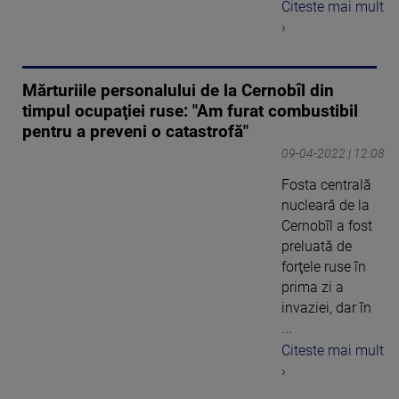
Citeste mai mult
›
Mărturiile personalului de la Cernobîl din
timpul ocupaţiei ruse: "Am furat combustibil
pentru a preveni o catastrofă"
09-04-2022 | 12:08
Fosta centrală
nucleară de la
Cernobîl a fost
preluată de
forţele ruse în
prima zi a
invaziei, dar în
...
Citeste mai mult
›