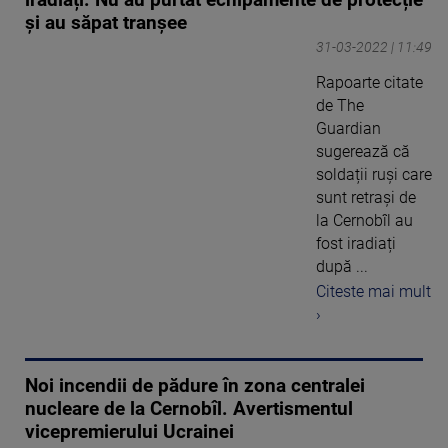
iradiați. Nu au purtat echipamente de protecție
și au săpat tranșee
31-03-2022 | 11:49
Rapoarte citate
de The
Guardian
sugerează că
soldații ruși care
sunt retrași de
la Cernobîl au
fost iradiați
după ...
Citeste mai mult
›
Noi incendii de pădure în zona centralei
nucleare de la Cernobîl. Avertismentul
vicepremierului Ucrainei