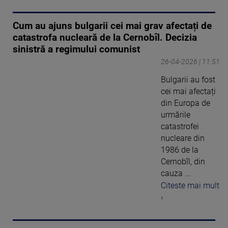
Cum au ajuns bulgarii cei mai grav afectați de
catastrofa nucleară de la Cernobîl. Decizia
sinistră a regimului comunist
26-04-2026 | 11:51
Bulgarii au fost
cei mai afectați
din Europa de
urmările
catastrofei
nucleare din
1986 de la
Cernobîl, din
cauza ...
Citeste mai mult
›