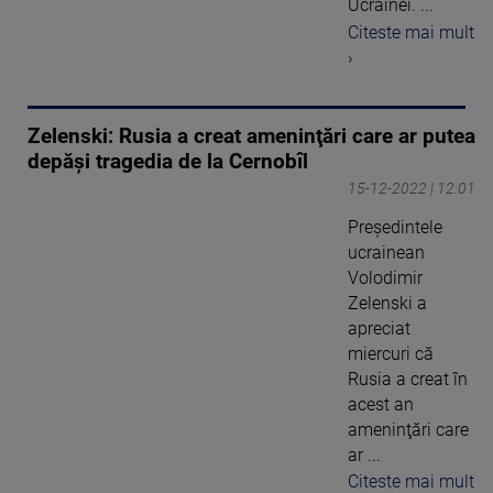
Ucrainei. ...
Citeste mai mult
›
Zelenski: Rusia a creat ameninţări care ar putea
depăşi tragedia de la Cernobîl
15-12-2022 | 12:01
Preşedintele
ucrainean
Volodimir
Zelenski a
apreciat
miercuri că
Rusia a creat în
acest an
ameninţări care
ar ...
Citeste mai mult