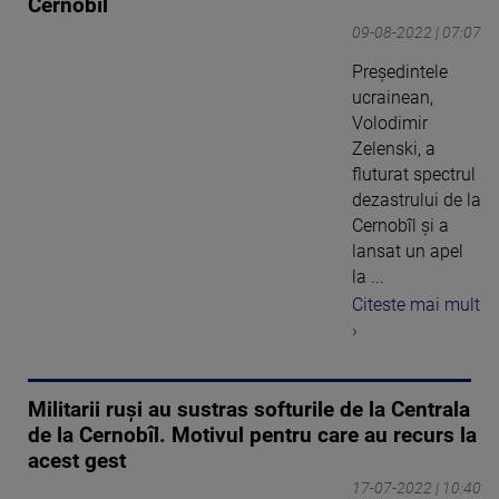
Cernobîl
09-08-2022 | 07:07
Preşedintele
ucrainean,
Volodimir
Zelenski, a
fluturat spectrul
dezastrului de la
Cernobîl şi a
lansat un apel
la ...
Citeste mai mult
›
Militarii ruşi au sustras softurile de la Centrala
de la Cernobîl. Motivul pentru care au recurs la
acest gest
17-07-2022 | 10:40