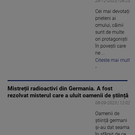
24-12-2023 | 09:23
Cei mai devotați
prieteni ai
omului, câinii
sunt de multe
ori protagoniști
în povești care
ne ...
Citeste mai mult
›
Mistreții radioactivi din Germania. A fost
rezolvat misterul care a uluit oamenii de știință
08-09-2023 | 12:02
Oamenii de
știință germani
și-au dat seama
în sfârșit de ce