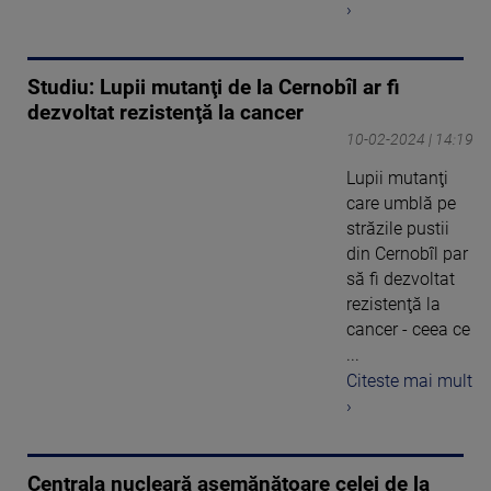
›
Studiu: Lupii mutanţi de la Cernobîl ar fi
dezvoltat rezistenţă la cancer
10-02-2024 | 14:19
Lupii mutanţi
care umblă pe
străzile pustii
din Cernobîl par
să fi dezvoltat
rezistenţă la
cancer - ceea ce
...
Citeste mai mult
›
Centrala nucleară asemănătoare celei de la