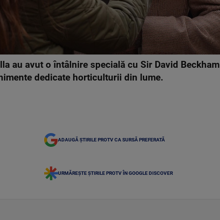
la au avut o întâlnire specială cu Sir David Beckha
imente dedicate horticulturii din lume.
ADAUGĂ ȘTIRILE PROTV CA SURSĂ PREFERATĂ
URMĂREȘTE ȘTIRILE PROTV ÎN GOOGLE DISCOVER