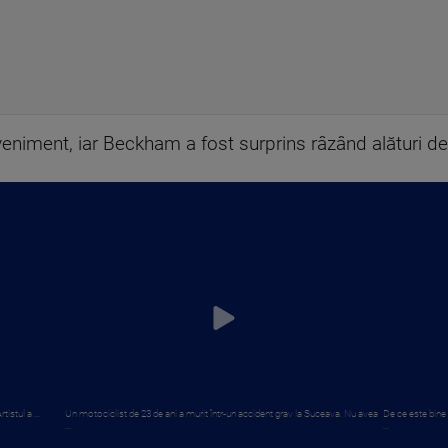
eveniment, iar Beckham a fost surprins râzând alături d
istul a ...
Un motociclist de 23 de ani a murit într-un accident grav la Suceava. Nu avea
De ce este bine 
...
...