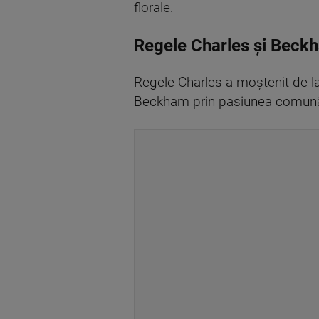
florale.
Regele Charles şi Beck
Regele Charles a moştenit de la
Beckham prin pasiunea comună p