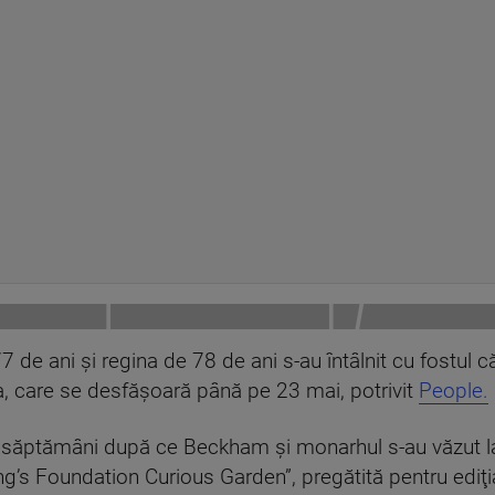
 de ani şi regina de 78 de ani s-au întâlnit cu fostul că
a, care se desfăşoară până pe 23 mai, potrivit
People.
eva săptămâni după ce Beckham şi monarhul s-au văzut 
g’s Foundation Curious Garden”, pregătită pentru ediţia