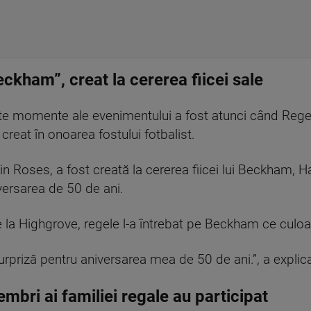
eckham”, creat la cererea fiicei sale
te momente ale evenimentului a fost atunci când Regel
creat în onoarea fostului fotbalist.
n Roses, a fost creată la cererea fiicei lui Beckham, Har
versarea de 50 de ani.
re la Highgrove, regele l-a întrebat pe Beckham ce culoar
 surpriză pentru aniversarea mea de 50 de ani.”, a expl
bri ai familiei regale au participat