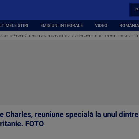
P
LTIMELE ȘTIRI
EMISIUNI INTEGRALE
VIDEO
ROMÂNIA,
kham şi Regele Charles, reuniune specială la unul dintre cele mai rafinate evenimente din Ma
Charles, reuniune specială la unul dintre
ritanie. FOTO