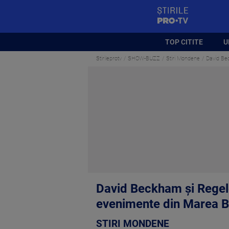
StirilePROTV
TOP CITITE
U
Stirileprotv
SHOW-BUZZ
Stiri Mondene
David Bec
David Beckham şi Regele 
evenimente din Marea B
STIRI MONDENE