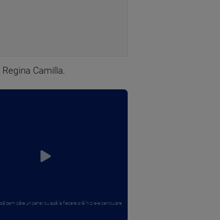
e Regina Camilla.
să bem câte un pahar cu apă la fiecare oră în zilele caniculare