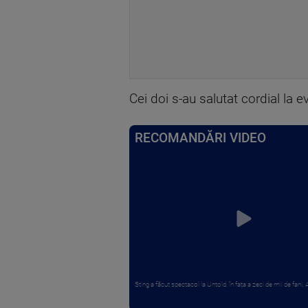
Cei doi s-au salutat cordial la 
RECOMANDĂRI VIDEO
Sting a făcut spectacol la Untold, în fața a zeci de mii de fani. Art