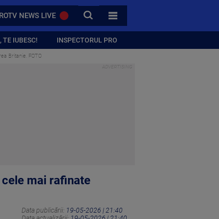
CAUTA
ROTV NEWS LIVE
TOATE CATEGORIILE
 TE IUBESC!
INSPECTORUL PRO
rea Britanie. FOTO
 cele mai rafinate
Data publicării:
19-05-2026 | 21:40
Data actualizării:
19-05-2026 | 21:40