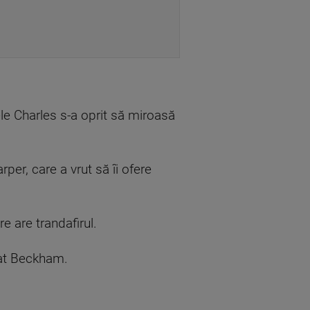
e Charles s-a oprit să miroasă
per, care a vrut să îi ofere
e are trandafirul.
icat Beckham.