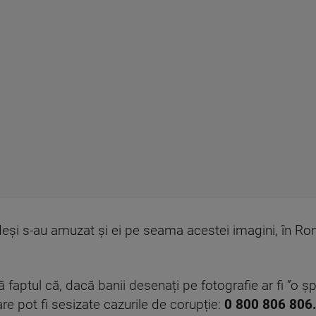
deși s-au amuzat și ei pe seama acestei imagini, în Rom
 faptul că, dacă banii desenați pe fotografie ar fi ”o șp
re pot fi sesizate cazurile de corupție:
0 800 806 806