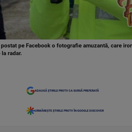
 a postat pe Facebook o fotografie amuzantă, care ir
 la radar.
ADAUGĂ ȘTIRILE PROTV CA SURSĂ PREFERATĂ
URMĂREȘTE ȘTIRILE PROTV ÎN GOOGLE DISCOVER