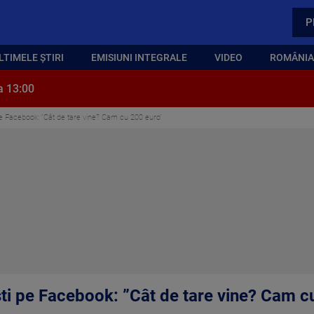
P
LTIMELE ȘTIRI
EMISIUNI INTEGRALE
VIDEO
ROMÂNIA,
a 13:00
pe Facebook: ”Cât de tare vine? Cam cu 200 euro”
ști pe Facebook: ”Cât de tare vine? Cam c