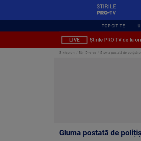
StirilePROTV
TOP CITITE
U
LIVE
Știrile PRO TV de la or
Stirileprotv
Stiri Diverse
Gluma postată de polițiști 
Gluma postată de poliți