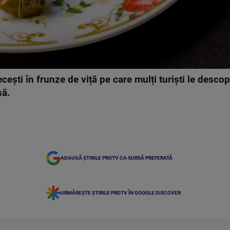
ști în frunze de viță pe care mulți turiști le descop
să.
ADAUGĂ ȘTIRILE PROTV CA SURSĂ PREFERATĂ
URMĂREȘTE ȘTIRILE PROTV ÎN GOOGLE DISCOVER