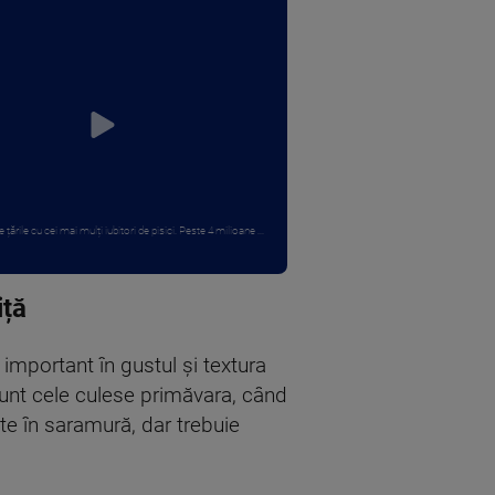
țările cu cei mai mulți iubitori de pisici. Peste 4 milioane ...
iță
important în gustul și textura
sunt cele culese primăvara, când
te în saramură, dar trebuie