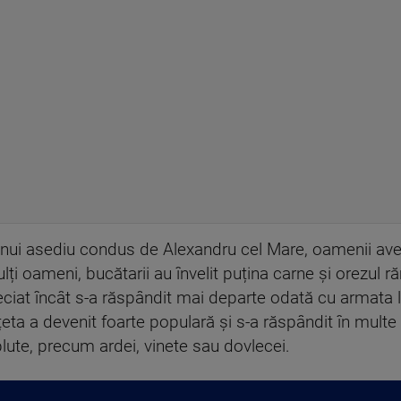
unui asediu condus de Alexandru cel Mare, oamenii av
i oameni, bucătarii au învelit puțina carne și orezul ră
reciat încât s-a răspândit mai departe odată cu armata lu
ta a devenit foarte populară și s-a răspândit în multe 
lute, precum ardei, vinete sau dovlecei.