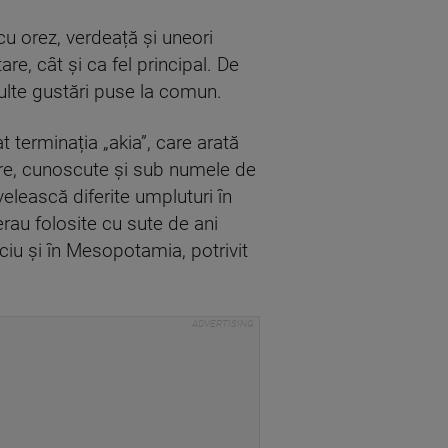
cu orez, verdeață și uneori
re, cât și ca fel principal. De
ulte gustări puse la comun.
 terminația „akia”, care arată
are, cunoscute și sub numele de
elească diferite umpluturi în
erau folosite cu sute de ani
ociu și în Mesopotamia, potrivit