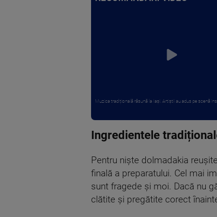
Muzica tradițională răsună la Iași. Artiștii au adus pe scenă i
Ingredientele tradiționa
Pentru niște dolmadakia reușite,
finală a preparatului. Cel mai 
sunt fragede și moi. Dacă nu găs
clătite și pregătite corect înaint