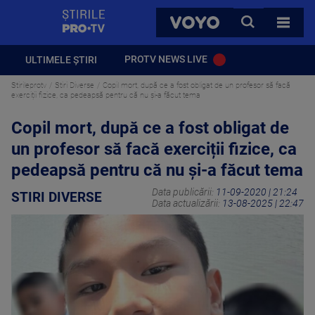
StirilePROTV
CAUTA
VOYO
TOATE 
PROTV NEWS LIVE
ULTIMELE ȘTIRI
Stirileprotv
Stiri Diverse
Copil mort, după ce a fost obligat de un profesor să facă
exerciții fizice, ca pedeapsă pentru că nu și-a făcut tema
Copil mort, după ce a fost obligat de
un profesor să facă exerciții fizice, ca
pedeapsă pentru că nu și-a făcut tema
Data publicării:
11-09-2020 | 21:24
STIRI DIVERSE
Data actualizării:
13-08-2025 | 22:47