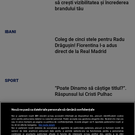
să crești vizibilitatea și încrederea
brandului tău
IBANI
Coleg de cinci stele pentru Radu
Drăgușin! Fiorentina l-a adus
direct de la Real Madrid
SPORT
”Poate Dinamo să câștige titlul?”.
Răspunsul lui Cristi Pulhac
Nouă ne pasă ca datele tale personale să rămână confidențiale
Noi și partenerii noștri
201
stocăm și/sau accesăm informații pe dispozitivul dvs., precum identificatorii cookie
unici pentru prelucrarea datelor cu caracter personal. Puteți accepta sau gestiona alegerile dvs. făcând clic mai jos
sau în orice moment, pe pagina cu politica de confidențialitate. Aceste alegeri vor fi raportate partenerilor noștri și
nu vă vor afecta navigarea.
Mai multe detalii
Noi si partenerii nostri (retelele de socializare si agentiile de publicitate partenere, precum si furnizorii nostri de
SPORT
servicii de date analitice) prelucram date pentru a permite website-ului sa functioneze, pentru a personaliza
continutul si anunturile publicitare afisate in functie de interesele si/sau profilul dvs., pentru a va oferi