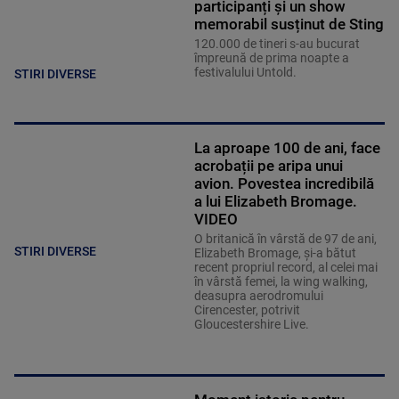
participanți și un show
memorabil susținut de Sting
120.000 de tineri s-au bucurat
împreună de prima noapte a
festivalului Untold.
STIRI DIVERSE
La aproape 100 de ani, face
acrobații pe aripa unui
avion. Povestea incredibilă
a lui Elizabeth Bromage.
VIDEO
O britanică în vârstă de 97 de ani,
STIRI DIVERSE
Elizabeth Bromage, şi-a bătut
recent propriul record, al celei mai
în vârstă femei, la wing walking,
deasupra aerodromului
Cirencester, potrivit
Gloucestershire Live.