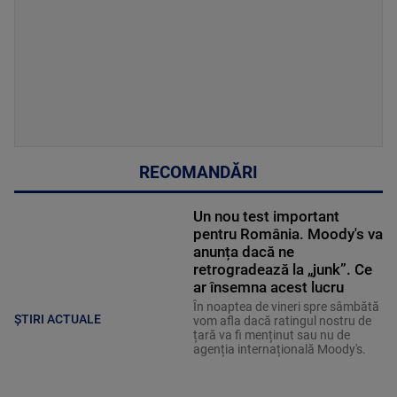
RECOMANDĂRI
Un nou test important
pentru România. Moody's va
anunța dacă ne
retrogradează la „junk”. Ce
ar însemna acest lucru
În noaptea de vineri spre sâmbătă
ȘTIRI ACTUALE
vom afla dacă ratingul nostru de
țară va fi menținut sau nu de
agenția internațională Moody's.