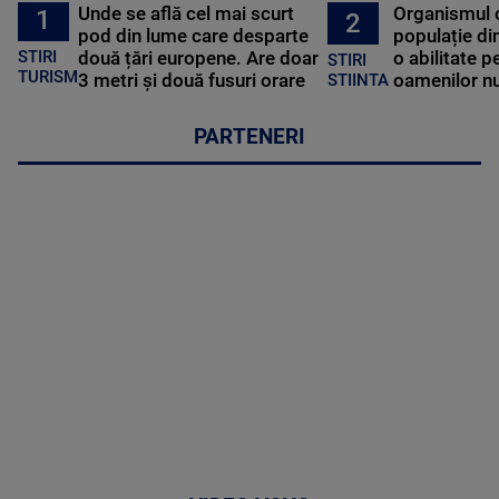
Unde se află cel mai scurt
Organismul 
1
2
pod din lume care desparte
populație di
STIRI
două țări europene. Are doar
o abilitate p
STIRI
TURISM
3 metri și două fusuri orare
oamenilor nu
STIINTA
PARTENERI