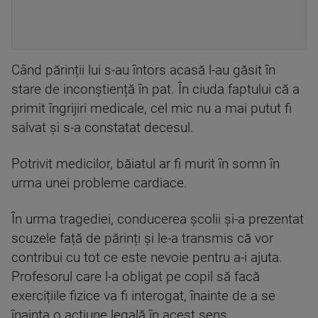
Când părinții lui s-au întors acasă l-au găsit în
stare de inconștiență în pat. În ciuda faptului că a
primit îngrijiri medicale, cel mic nu a mai putut fi
salvat și s-a constatat decesul.
Potrivit medicilor, băiatul ar fi murit în somn în
urma unei probleme cardiace.
În urma tragediei, conducerea școlii și-a prezentat
scuzele față de părinți și le-a transmis că vor
contribui cu tot ce este nevoie pentru a-i ajuta.
Profesorul care l-a obligat pe copil să facă
exercițiile fizice va fi interogat, înainte de a se
înainta o acțiune legală în acest sens.