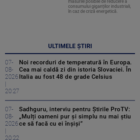
măsurile posibile de reducere a
consumului giganților industriali,
în caz de criză energetică.
ULTIMELE ȘTIRI
07-
Noi recorduri de temperatură în Europa.
08-
Cea mai caldă zi din istoria Slovaciei. În
2026
Italia au fost 48 de grade Celsius
|
20:27
07-
Sadhguru, interviu pentru Știrile ProTV:
08-
„Mulți oameni pur și simplu nu mai știu
2026
ce să facă cu ei înșiși”
|
20:22