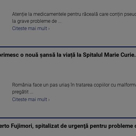
Atenție la medicamentele pentru răceală care conțin pseud
la grave probleme de ...
Citeste mai mult ›
primesc o nouă șansă la viață la Spitalul Marie Curi
România face un pas uriaș în tratarea copiilor cu malformaț
pregătit ...
Citeste mai mult ›
rto Fujimori, spitalizat de urgenţă pentru probleme 