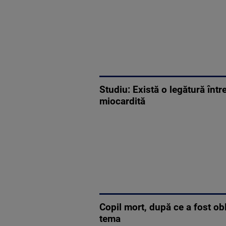
Studiu: Există o legătură înt
miocardită
Copil mort, după ce a fost obl
tema