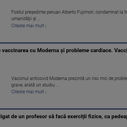
Fostul preşedinte peruan Alberto Fujimori, condamnat la î
umanităţii şi ...
Citeste mai mult ›
re vaccinarea cu Moderna şi probleme cardiace. Vacci
Vaccinul anticovid Moderna prezintă un risc mic de proble
grave, arată un studiu ...
Citeste mai mult ›
igat de un profesor să facă exerciții fizice, ca pede