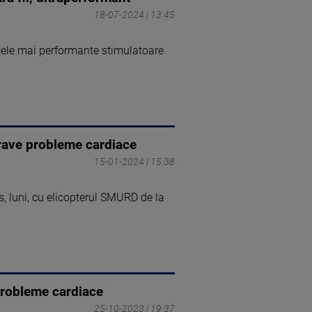
18-07-2024 | 13:45
 cele mai performante stimulatoare
 grave probleme cardiace
15-01-2024 | 15:38
s, luni, cu elicopterul SMURD de la
probleme cardiace
25-10-2023 | 19:37