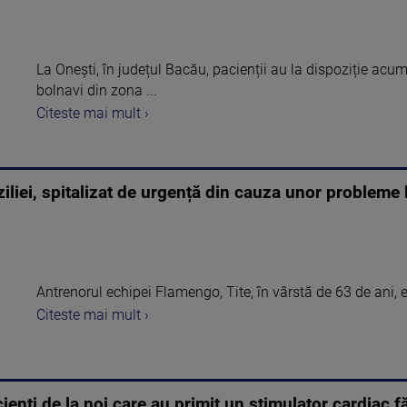
La Oneşti, în județul Bacău, pacienții au la dispoziție acu
bolnavi din zona ...
Citeste mai mult ›
aziliei, spitalizat de urgență din cauza unor probleme 
Antrenorul echipei Flamengo, Tite, în vârstă de 63 de ani, e
Citeste mai mult ›
ienți de la noi care au primit un stimulator cardiac fă