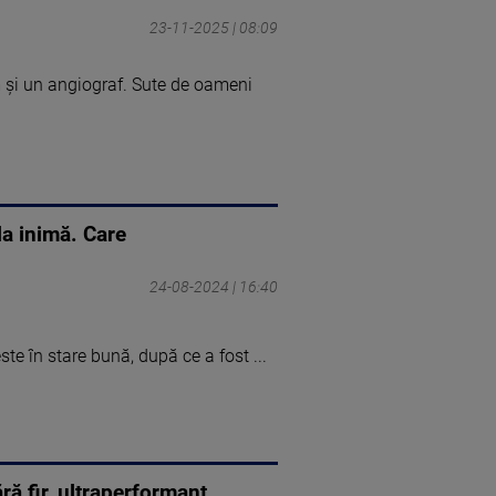
23-11-2025 | 08:09
m și un angiograf. Sute de oameni
la inimă. Care
24-08-2024 | 16:40
ste în stare bună, după ce a fost ...
ră fir, ultraperformant