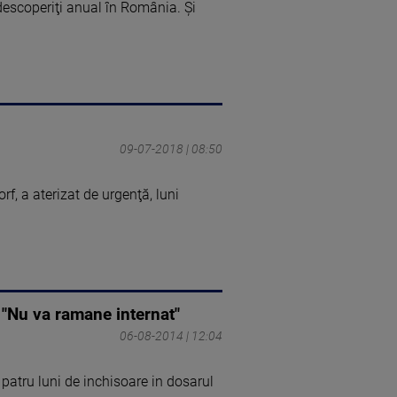
descoperiţi anual în România. Şi
09-07-2018 | 08:50
, a aterizat de urgenţă, luni
. "Nu va ramane internat"
06-08-2014 | 12:04
patru luni de inchisoare in dosarul