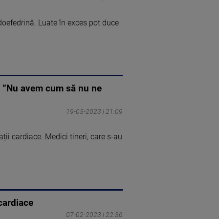
oefedrină. Luate în exces pot duce
e. ”Nu avem cum să nu ne
19-05-2023 | 21:09
ii cardiace. Medici tineri, care s-au
cardiace
07-02-2023 | 22:36