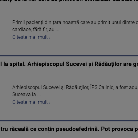
Primii pacienți din țara noastră care au primit unul dintre
cardiace, fără fir, au ...
Citeste mai mult ›
ul la spital. Arhiepiscopul Sucevei și Rădăuților are
Arhiepiscopul Sucevei şi Rădăuţilor, ÎPS Calinic, a fost adu
Suceava la ...
Citeste mai mult ›
tru răceală ce conțin pseudoefedrină. Pot provoca 