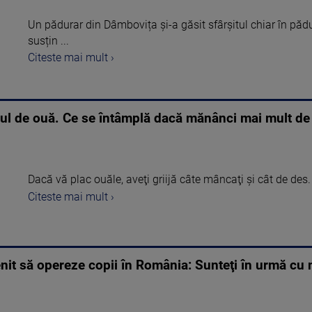
Un pădurar din Dâmbovița și-a găsit sfârșitul chiar în pădu
susțin ...
Citeste mai mult ›
l de ouă. Ce se întâmplă dacă mănânci mai mult de 
Dacă vă plac ouăle, aveţi griijă câte mâncaţi şi cât de des.
Citeste mai mult ›
nit să opereze copii în România: Sunteţi în urmă cu m