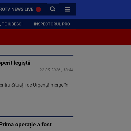
CAUTA
ROTV NEWS LIVE
TOATE CATEGORIILE
 TE IUBESC!
INSPECTORUL PRO
erit legiștii
22-05-2026 | 13:44
entru Situații de Urgență merge în
Prima operație a fost