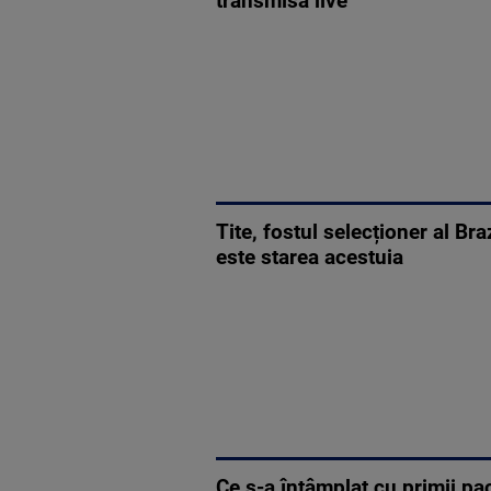
transmisă live
Tite, fostul selecționer al Br
este starea acestuia
Ce s-a întâmplat cu primii pac