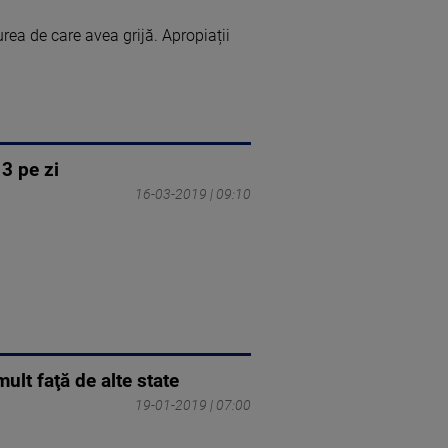
rea de care avea grijă. Apropiații
3 pe zi
16-03-2019 | 09:10
ult faţă de alte state
19-01-2019 | 07:00