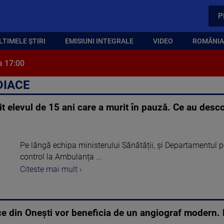
P
LTIMELE ȘTIRI
EMISIUNI INTEGRALE
VIDEO
ROMÂNIA,
a 17:00
DIACE
it elevul de 15 ani care a murit în pauză. Ce au descop
Pe lângă echipa ministerului Sănătății, și Departamentul p
control la Ambulanța ...
Citeste mai mult ›
ce din Onești vor beneficia de un angiograf modern. 