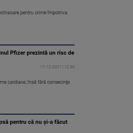
nchisoare pentru crime împotriva
nul Pfizer prezintă un risc de
17-12-2021 | 12:30
me cardiace, însă fără consecinţe
apsă pentru că nu și-a făcut