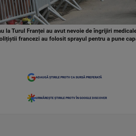
au la Turul Franței au avut nevoie de îngrijiri medical
ițiștii francezi au folosit sprayul pentru a pune capă
ADAUGĂ ȘTIRILE PROTV CA SURSĂ PREFERATĂ
URMĂREȘTE ȘTIRILE PROTV ÎN GOOGLE DISCOVER