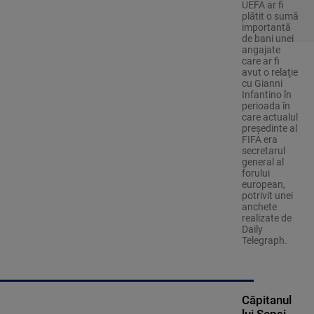
UEFA ar fi
plătit o sumă
importantă
de bani unei
angajate
care ar fi
avut o relaţie
cu Gianni
Infantino în
perioada în
care actualul
preşedinte al
FIFA era
secretarul
general al
forului
european,
potrivit unei
anchete
realizate de
Daily
Telegraph.
Căpitanul
lui Sepsi,