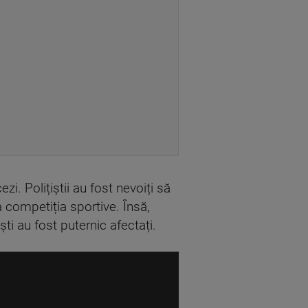
zi. Polițiștii au fost nevoiți să
 competiția sportive. Însă,
ti au fost puternic afectați.