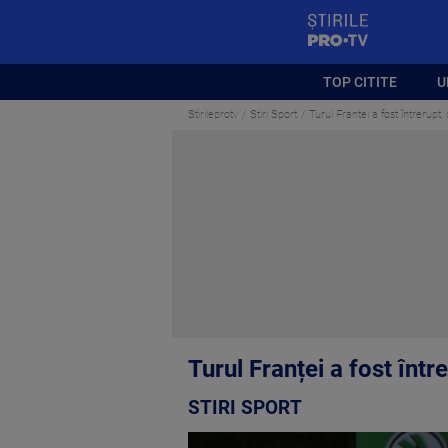
StirilePROTV
TOP CITITE
U
Stirileprotv
Stiri Sport
Turul Franței a fost întrerupt,
Turul Franței a fost într
STIRI SPORT