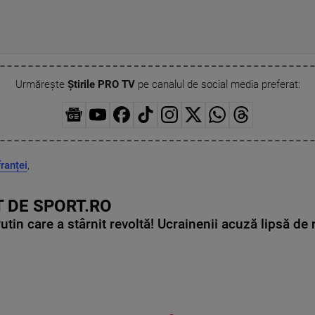
Urmărește
Știrile PRO TV
pe canalul de social media preferat:
franței
,
 DE SPORT.RO
in care a stârnit revoltă! Ucrainenii acuză lipsă de r