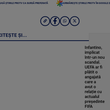
UGĂ ȘTIRILE PROTV CA SURSĂ PREFERATĂ
URMĂREȘTE ȘTIRILE PROTV ÎN GOOGLE 
CITEȘTE ȘI...
Infantino,
implicat
într-un nou
scandal.
UEFA ar fi
plătit o
angajată
care a
avut o
relație cu
actualul
președinte
FIFA