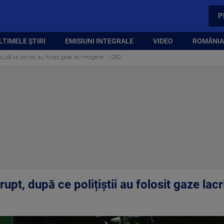
P
LTIMELE ȘTIRI
EMISIUNI INTEGRALE
VIDEO
ROMÂNIA,
 după ce polițiștii au folosit gaze lacrimogene. VIDEO
erupt, după ce polițiștii au folosit gaze l