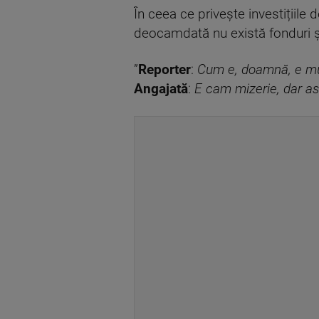
În ceea ce privește investițiil
deocamdată nu există fonduri și 
”
Reporter
:
Cum e, doamnă, e mul
Angajată
:
E cam mizerie, dar as