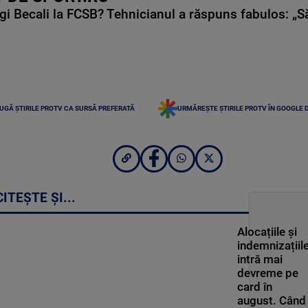
gi Becali la FCSB? Tehnicianul a răspuns fabulos: „S
UGĂ ȘTIRILE PROTV CA SURSĂ PREFERATĂ
URMĂREȘTE ȘTIRILE PROTV ÎN GOOGLE 
CITEȘTE ȘI...
Alocațiile și
indemnizațiil
intră mai
devreme pe
card în
august. Când