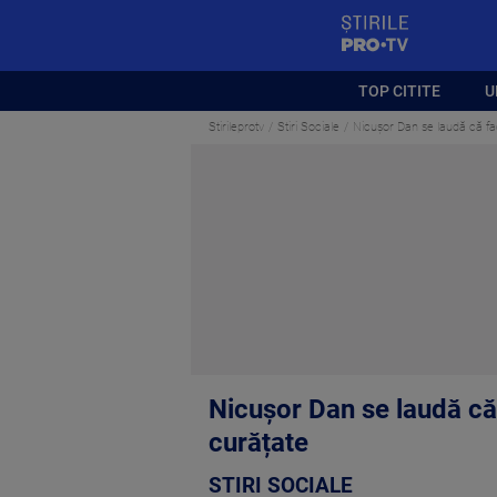
StirilePROTV
TOP CITITE
U
Stirileprotv
Stiri Sociale
Nicușor Dan se laudă că face
Nicușor Dan se laudă că 
curățate
STIRI SOCIALE