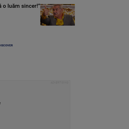
ă o luăm sincer!”
DISCOVER
e