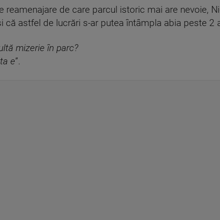
e de reamenajare de care parcul istoric mai are nevoie,
că astfel de lucrări s-ar putea întâmpla abia peste 2 a
tă mizerie în parc?
ta e
”.