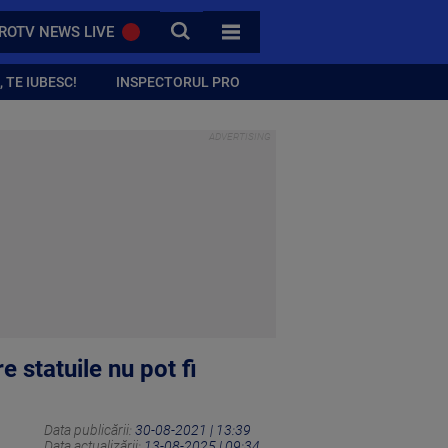
CAUTA
ROTV NEWS LIVE
TOATE CATEGORIILE
 TE IUBESC!
INSPECTORUL PRO
 statuile nu pot fi
Data publicării:
30-08-2021 | 13:39
Data actualizării:
13-08-2025 | 09:34