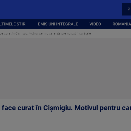
P
LTIMELE ȘTIRI
EMISIUNI INTEGRALE
VIDEO
ROMÂNIA,
 curat în Cișmigiu. Motivul pentru care statuile nu pot fi curățate
face curat în Cișmigiu. Motivul pentru care