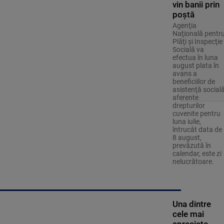
vin banii prin
poștă
Agenţia
Naţională pentr
Plăţi şi Inspecţie
Socială va
efectua în luna
august plata în
avans a
beneficiilor de
asistenţă social
aferente
drepturilor
cuvenite pentru
luna iulie,
întrucât data de
8 august,
prevăzută în
calendar, este zi
nelucrătoare.
Una dintre
cele mai