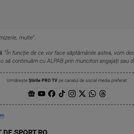
 mizerie, multe
”.
i
: ”
În funcție de ce vor face săptămânile astea, vom deci
 o să continuăm cu ALPAB prin muncitori angajați sau 
Urmărește
Știrile PRO TV
pe canalul de social media preferat:
an
,
 DE SPORT.RO