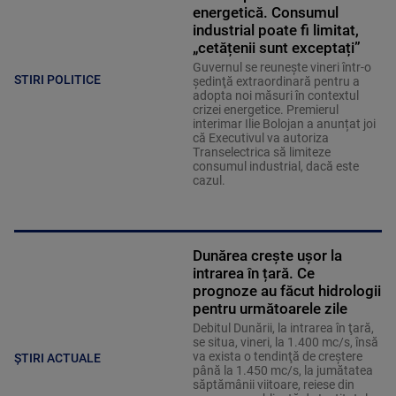
energetică. Consumul
industrial poate fi limitat,
„cetățenii sunt exceptați”
Guvernul se reuneşte vineri într-o
STIRI POLITICE
şedinţă extraordinară pentru a
adopta noi măsuri în contextul
crizei energetice. Premierul
interimar Ilie Bolojan a anunțat joi
că Executivul va autoriza
Transelectrica să limiteze
consumul industrial, dacă este
cazul.
Dunărea crește ușor la
intrarea în țară. Ce
prognoze au făcut hidrologii
pentru următoarele zile
Debitul Dunării, la intrarea în ţară,
se situa, vineri, la 1.400 mc/s, însă
va exista o tendinţă de creştere
ȘTIRI ACTUALE
până la 1.450 mc/s, la jumătatea
săptămânii viitoare, reiese din