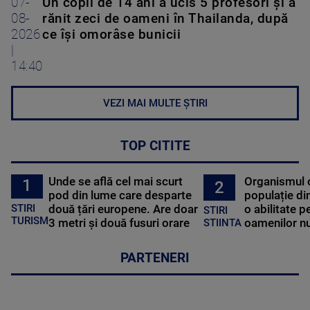
07-
Un copil de 14 ani a ucis 5 profesori și a
08-
rănit zeci de oameni în Thailanda, după
2026
ce își omorâse bunicii
|
14:40
VEZI MAI MULTE ȘTIRI
TOP CITITE
Unde se află cel mai scurt
Organismul 
1
2
pod din lume care desparte
populație di
STIRI
două țări europene. Are doar
o abilitate p
STIRI
TURISM
3 metri și două fusuri orare
oamenilor nu
STIINTA
PARTENERI