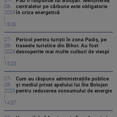
07-
PSD îi răspunde lui Bolojan: Menținerea
08-
centralelor pe cărbune este obligatorie
2026
în criza energetică
|
15:06
07-
Pericol pentru turiști în zona Padiș, pe
08-
traseele turistice din Bihor. Au fost
2026
descoperite mai multe cuiburi de viespi
|
15:03
07-
Cum au răspuns administrațiile publice
08-
și mediul privat apelului lui Ilie Bolojan
2026
pentru reducerea consumului de energie
|
14:57