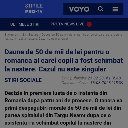
StirilePROTV
CAUTA
VOYO
TOATE 
PROTV NEWS LIVE
ULTIMELE ȘTIRI
Stirileprotv
Stiri Sociale
Daune de 50 de mii de lei pentru o romanca al carei copil a
fost schimbat la nastere. Cazul nu este singular
Daune de 50 de mii de lei pentru o
romanca al carei copil a fost schimbat
la nastere. Cazul nu este singular
Data publicării:
23-02-2016 | 16:48
STIRI SOCIALE
Data actualizării:
15-08-2025 | 18:09
Decizie in premiera luata de o instanta din
Romania dupa patru ani de procese. O tanara va
primi despagubiri morale de 50 de mii de lei din
partea spitalului din Targu Neamt dupa ce o
asistenta i-a schimbat copilul la nastere din