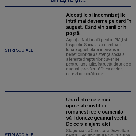
CITEȘTE ȘI...
Alocațiile și indemnizațiile
intră mai devreme pe card în
august. Când vin banii prin
poștă
Agenţia Naţională pentru Plăţi şi
Inspecţie Socială va efectua în
luna august plata în avans a
STIRI SOCIALE
beneficiilor de asistenţă socială
aferente drepturilor cuvenite
pentru luna iulie, întrucât data de 8
august, prevăzută în calendar,
este zi nelucrătoare.
Una dintre cele mai
apreciate instituții
românești cere oamenilor
să-i doneze geamuri vechi.
De ce s-a ajuns aici
Stațiunea de Cercetare-Dezvoltare
STIRI SOCIALE
pentru Legumicultură (SCDL), una