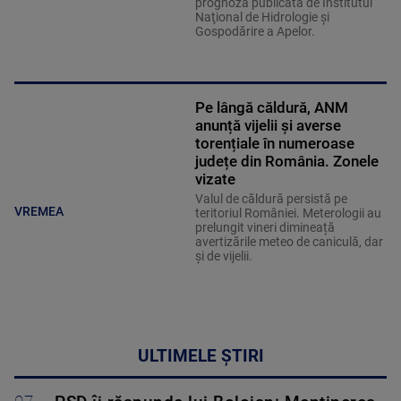
prognoza publicată de Institutul
Naţional de Hidrologie şi
Gospodărire a Apelor.
Pe lângă căldură, ANM
anunță vijelii și averse
torențiale în numeroase
județe din România. Zonele
vizate
Valul de căldură persistă pe
VREMEA
teritoriul României. Meterologii au
prelungit vineri dimineață
avertizările meteo de caniculă, dar
și de vijelii.
ULTIMELE ȘTIRI