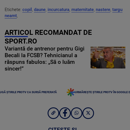
Etichete:
copil
,
daune
,
incurcatura
,
maternitate
,
nastere
,
targu
neamt
,
ARTICOL RECOMANDAT DE
SPORT.RO
Variantă de antrenor pentru Gigi
Becali la FCSB? Tehnicianul a
răspuns fabulos: „Să o luăm
sincer!”
UGĂ ȘTIRILE PROTV CA SURSĂ PREFERATĂ
URMĂREȘTE ȘTIRILE PROTV ÎN GOOGLE 