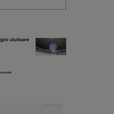
gini uluitoare
DISCOVER