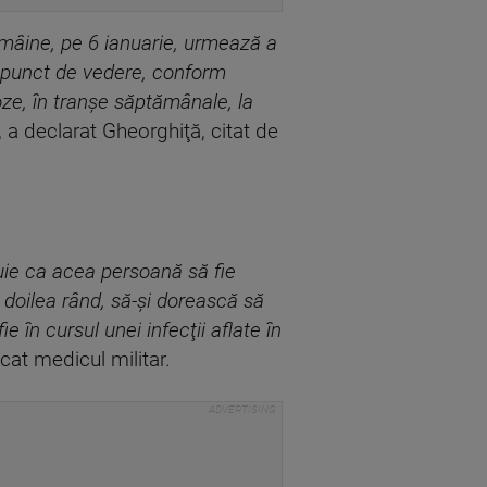
 mâine, pe 6 ianuarie, urmează a
t punct de vedere, conform
oze, în tranşe săptămânale, la
, a declarat Gheorghiţă, citat de
ie ca acea persoană să fie
l doilea rând, să-şi dorească să
în cursul unei infecţii aflate în
licat medicul militar.