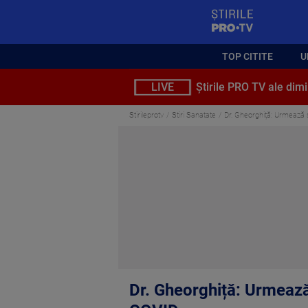
StirilePROTV
TOP CITITE
U
LIVE
Știrile PRO TV ale dimi
Stirileprotv
Stiri Sanatate
Dr. Gheorghiță: Urmează 
Dr. Gheorghiță: Urmează