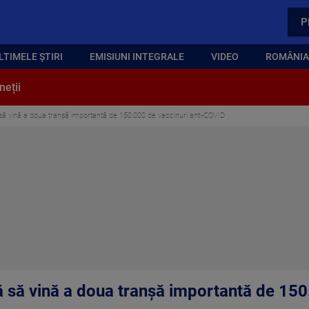
P
LTIMELE ȘTIRI
EMISIUNI INTEGRALE
VIDEO
ROMÂNIA,
neții
să vină a doua tranşă importantă de 150.000 de vaccinuri anti-COVID
 să vină a doua tranşă importantă de 150.