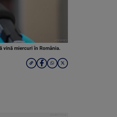
AGERPRES
ă vină miercuri în România.