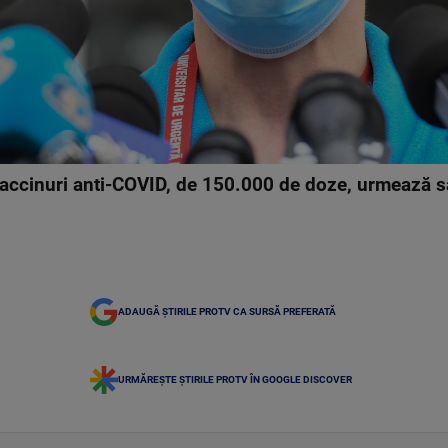
accinuri anti-COVID, de 150.000 de doze, urmează s
ADAUGĂ ȘTIRILE PROTV CA SURSĂ PREFERATĂ
URMĂREȘTE ȘTIRILE PROTV ÎN GOOGLE DISCOVER