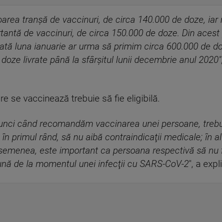
rea tranşă de vaccinuri, de circa 140.000 de doze, iar
rtantă de vaccinuri, de circa 150.000 de doze. Din aces
toată luna ianuarie ar urma să primim circa 600.000 de d
oze livrate până la sfârşitul lunii decembrie anul 2020"
e se vaccinează trebuie să fie eligibilă.
atunci când recomandăm vaccinarea unei persoane, trebu
, în primul rând, să nu aibă contraindicaţii medicale; în a
semenea, este important ca persoana respectivă să nu fie 
lună de la momentul unei infecţii cu SARS-CoV-2
", a exp