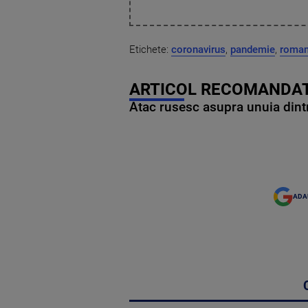
Etichete:
coronavirus
,
pandemie
,
roman
ARTICOL RECOMANDAT
Atac rusesc asupra unuia dintr
ADA