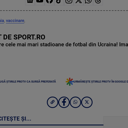
ia
,
vaccinare
,
 DE SPORT.RO
e cele mai mari stadioane de fotbal din Ucraina! Ima
UGĂ ȘTIRILE PROTV CA SURSĂ PREFERATĂ
URMĂREȘTE ȘTIRILE PROTV ÎN GOOGLE 
CITEȘTE ȘI...