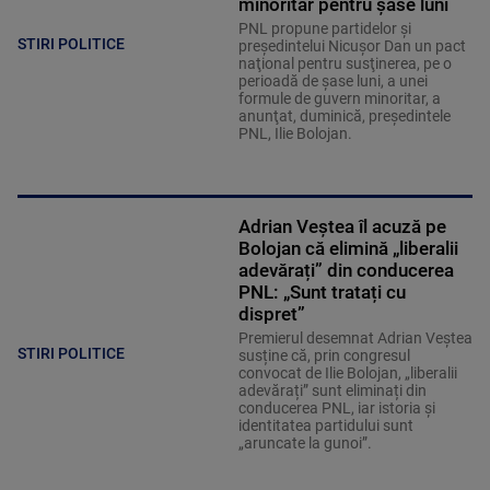
minoritar pentru șase luni
PNL propune partidelor şi
STIRI POLITICE
preşedintelui Nicuşor Dan un pact
naţional pentru susţinerea, pe o
perioadă de şase luni, a unei
formule de guvern minoritar, a
anunţat, duminică, preşedintele
PNL, Ilie Bolojan.
Adrian Veștea îl acuză pe
Bolojan că elimină „liberalii
adevărați” din conducerea
PNL: „Sunt tratați cu
dispret”
Premierul desemnat Adrian Veștea
STIRI POLITICE
susține că, prin congresul
convocat de Ilie Bolojan, „liberalii
adevărați” sunt eliminați din
conducerea PNL, iar istoria și
identitatea partidului sunt
„aruncate la gunoi”.