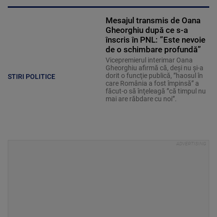
Mesajul transmis de Oana
Gheorghiu după ce s-a
înscris în PNL: ”Este nevoie
de o schimbare profundă”
Vicepremierul interimar Oana
Gheorghiu afirmă că, deşi nu şi-a
dorit o funcţie publică, ”haosul în
STIRI POLITICE
care România a fost împinsă” a
făcut-o să înţeleagă ”că timpul nu
mai are răbdare cu noi”.