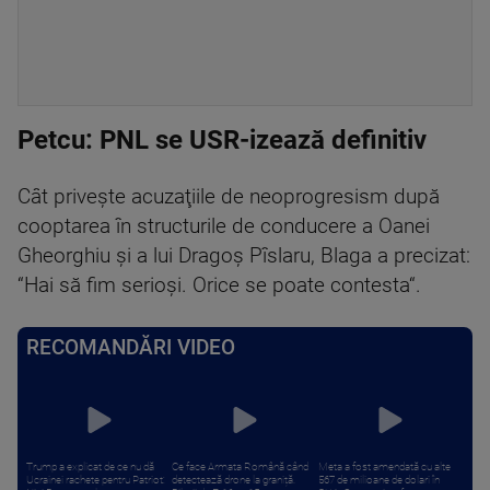
Petcu: PNL se USR-izează definitiv
Cât priveşte acuzaţiile de neoprogresism după
cooptarea în structurile de conducere a Oanei
Gheorghiu şi a lui Dragoş Pîslaru, Blaga a precizat:
“Hai să fim serioşi. Orice se poate contesta“.
RECOMANDĂRI VIDEO
Trump a explicat de ce nu dă
Ce face Armata Română când
Meta a fost amendată cu alte
Ucrainei rachete pentru Patriot:
detectează drone la graniță.
567 de milioane de dolari în