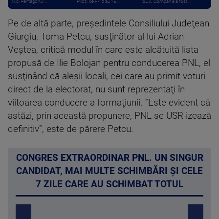
Nici Pentagonul ...
Piloții de F-16 au 15 ...
SUA. Compania a fost ...
Pe de altă parte, preşedintele Consiliului Judeţean
Giurgiu, Toma Petcu, susţinător al lui Adrian
Veştea, critică modul în care este alcătuită lista
propusă de Ilie Bolojan pentru conducerea PNL, el
susţinând că aleşii locali, cei care au primit voturi
direct de la electorat, nu sunt reprezentaţi în
viitoarea conducere a formaţiunii. ”Este evident că
astăzi, prin această propunere, PNL se USR-izează
definitiv”, este de părere Petcu.
CONGRES EXTRAORDINAR PNL. UN SINGUR
CANDIDAT, MAI MULTE SCHIMBĂRI ȘI CELE
7 ZILE CARE AU SCHIMBAT TOTUL