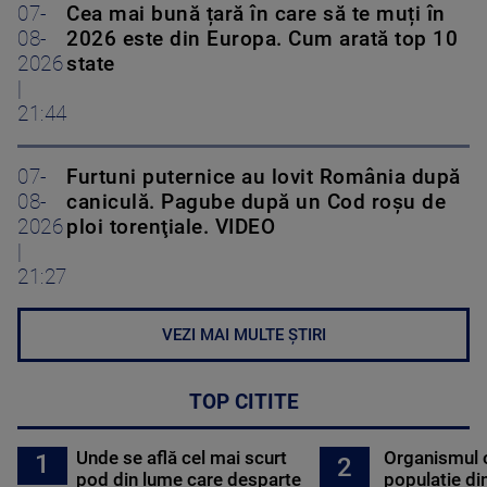
07-
Cea mai bună țară în care să te muți în
08-
2026 este din Europa. Cum arată top 10
2026
state
|
21:44
07-
Furtuni puternice au lovit România după
08-
caniculă. Pagube după un Cod roşu de
2026
ploi torenţiale. VIDEO
|
21:27
VEZI MAI MULTE ȘTIRI
TOP CITITE
Unde se află cel mai scurt
Organismul 
1
2
pod din lume care desparte
populație di