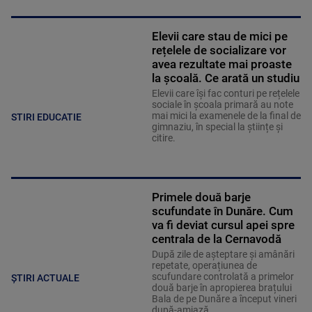
Elevii care stau de mici pe
rețelele de socializare vor
avea rezultate mai proaste
la școală. Ce arată un studiu
Elevii care îşi fac conturi pe rețelele
sociale în școala primară au note
mai mici la examenele de la final de
STIRI EDUCATIE
gimnaziu, în special la științe și
citire.
Primele două barje
scufundate în Dunăre. Cum
va fi deviat cursul apei spre
centrala de la Cernavodă
După zile de așteptare și amânări
repetate, operațiunea de
scufundare controlată a primelor
ȘTIRI ACTUALE
două barje în apropierea brațului
Bala de pe Dunăre a început vineri
după-amiază.