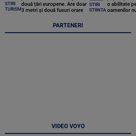
STIRI
două țări europene. Are doar
o abilitate p
STIRI
TURISM
3 metri și două fusuri orare
oamenilor nu
STIINTA
PARTENERI
VIDEO VOYO