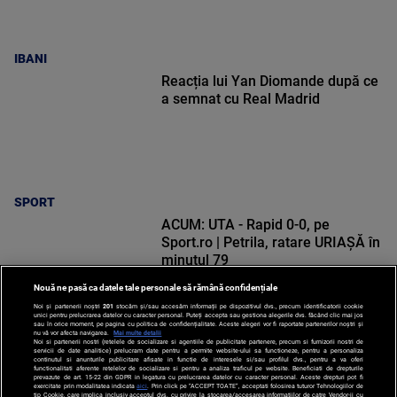
IBANI
Reacția lui Yan Diomande după ce
a semnat cu Real Madrid
SPORT
ACUM: UTA - Rapid 0-0, pe
Sport.ro | Petrila, ratare URIAȘĂ în
minutul 79
Nouă ne pasă ca datele tale personale să rămână confidențiale
Noi și partenerii noștri
201
stocăm și/sau accesăm informații pe dispozitivul dvs., precum identificatorii cookie
unici pentru prelucrarea datelor cu caracter personal. Puteți accepta sau gestiona alegerile dvs. făcând clic mai jos
sau în orice moment, pe pagina cu politica de confidențialitate. Aceste alegeri vor fi raportate partenerilor noștri și
nu vă vor afecta navigarea.
Mai multe detalii
Noi si partenerii nostri (retelele de socializare si agentiile de publicitate partenere, precum si furnizorii nostri de
SPORT
servicii de date analitice) prelucram date pentru a permite website-ului sa functioneze, pentru a personaliza
continutul si anunturile publicitare afisate in functie de interesele si/sau profilul dvs., pentru a va oferi
functionalitati aferente retelelor de socializare si pentru a analiza traficul pe website. Beneficiati de drepturile
prevazute de art. 15-22 din GDPR in legatura cu prelucrarea datelor cu caracter personal. Aceste drepturi pot fi
exercitate prin modalitatea indicata
aici
. Prin click pe “ACCEPT TOATE”, acceptati folosirea tuturor Tehnologiilor de
tip Cookie, care implica inclusiv acceptul dvs. cu privire la stocarea/accesarea informatiilor de catre Vendor-ii cu