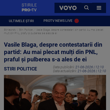
StirilePROTV
CAUTA
VOYO
TOATE 
PROTV NEWS LIVE
ULTIMELE ȘTIRI
Stirileprotv
Stiri Politice
Vasile Blaga, despre contestatarii din partid: Au mai plecat
mulți din PNL, praful și pulberea s-a ales de ei
Vasile Blaga, despre contestatarii din
partid: Au mai plecat mulți din PNL,
praful și pulberea s-a ales de ei
Data publicării:
21-06-2026 | 12:10
STIRI POLITICE
Data actualizării:
21-06-2026 | 12:10