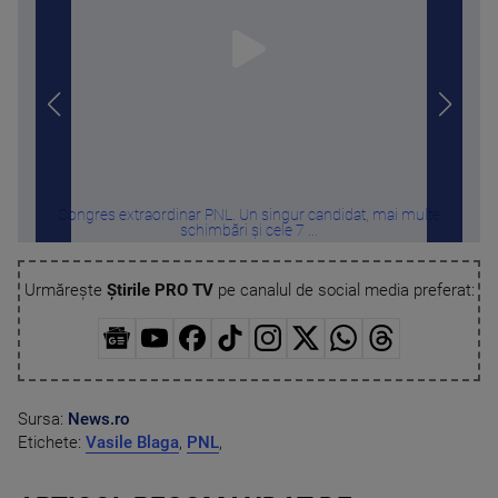
Congres extraordinar PNL. Un singur candidat, mai multe
Tru
schimbări și cele 7 ...
Urmărește
Știrile PRO TV
pe canalul de social media preferat:
Sursa:
News.ro
Etichete:
Vasile Blaga
,
PNL
,