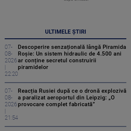
ULTIMELE ȘTIRI
07-
Descoperire senzațională lângă Piramida
08-
Roșie: Un sistem hidraulic de 4.500 ani
2026
ar conține secretul construirii
|
piramidelor
22:20
07-
Reacția Rusiei după ce o dronă explozivă
08-
a paralizat aeroportul din Leipzig: „O
2026
provocare complet fabricată”
|
21:54