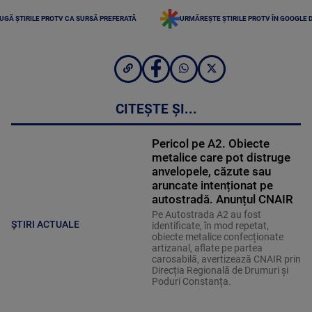
UGĂ ȘTIRILE PROTV CA SURSĂ PREFERATĂ
URMĂREȘTE ȘTIRILE PROTV ÎN GOOGLE 
CITEȘTE ȘI...
Pericol pe A2. Obiecte
metalice care pot distruge
anvelopele, căzute sau
aruncate intenționat pe
autostradă. Anunțul CNAIR
Pe Autostrada A2 au fost
ȘTIRI ACTUALE
identificate, în mod repetat,
obiecte metalice confecționate
artizanal, aflate pe partea
carosabilă, avertizează CNAIR prin
Direcția Regională de Drumuri și
Poduri Constanța.