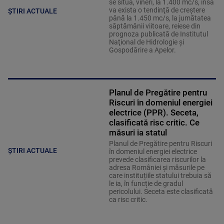
se situa, vineri, la 1.400 mc/s, însă
va exista o tendinţă de creştere
ȘTIRI ACTUALE
până la 1.450 mc/s, la jumătatea
săptămânii viitoare, reiese din
prognoza publicată de Institutul
Naţional de Hidrologie şi
Gospodărire a Apelor.
Planul de Pregătire pentru
Riscuri în domeniul energiei
electrice (PPR). Seceta,
clasificată risc critic. Ce
măsuri ia statul
Planul de Pregătire pentru Riscuri
ȘTIRI ACTUALE
în domeniul energiei electrice
prevede clasificarea riscurilor la
adresa României și măsurile pe
care instituțiile statului trebuia să
le ia, în funcție de gradul
pericolului. Seceta este clasificată
ca risc critic.