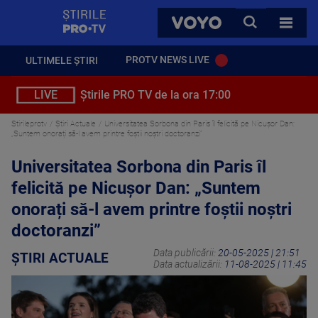
StirilePROTV
CAUTA
VOYO
TOATE 
PROTV NEWS LIVE
ULTIMELE ȘTIRI
LIVE
Știrile PRO TV de la ora 17:00
Stirileprotv
Știri Actuale
Universitatea Sorbona din Paris îl felicită pe Nicușor Dan:
„Suntem onorați să-l avem printre foștii noștri doctoranzi”
Universitatea Sorbona din Paris îl
felicită pe Nicușor Dan: „Suntem
onorați să-l avem printre foștii noștri
doctoranzi”
Data publicării:
20-05-2025 | 21:51
ȘTIRI ACTUALE
Data actualizării:
11-08-2025 | 11:45