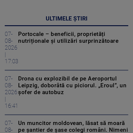
ULTIMELE ȘTIRI
07-
Portocale – beneficii, proprietăți
08-
nutriționale și utilizări surprinzătoare
2026
|
17:03
07-
Drona cu explozibil de pe Aeroportul
08-
Leipzig, doborâtă cu piciorul. „Eroul”, un
2026
șofer de autobuz
|
16:41
07-
Un muncitor moldovean, lăsat să moară
08-
pe șantier de șase colegi români. Nimeni