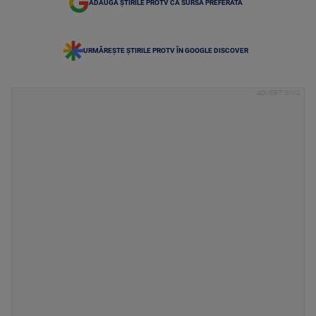
ADAUGĂ ȘTIRILE PROTV CA SURSĂ PREFERATĂ
URMĂREȘTE ȘTIRILE PROTV ÎN GOOGLE DISCOVER