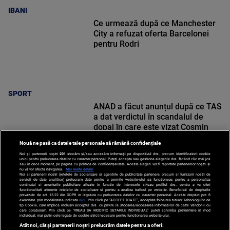
IBANI
Ce urmează după ce Manchester
City a refuzat oferta Barcelonei
pentru Rodri
SPORT
ANAD a făcut anunțul după ce TAS
a dat verdictul în scandalul de
dopaj în care este vizat Cosmin
Matei
Nouă ne pasă ca datele tale personale să rămână confidențiale
Noi și partenerii noștri
201
stocăm și/sau accesăm informații pe dispozitivul dvs., precum identificatorii cookie
unici pentru prelucrarea datelor cu caracter personal. Puteți accepta sau gestiona alegerile dvs. făcând clic mai jos
sau în orice moment, pe pagina cu politica de confidențialitate. Aceste alegeri vor fi raportate partenerilor noștri și
nu vă vor afecta navigarea.
Mai multe detalii
Noi si partenerii nostri (retelele de socializare si agentiile de publicitate partenere, precum si furnizorii nostri de
SPORT
servicii de date analitice) prelucram date pentru a permite website-ului sa functioneze, pentru a personaliza
continutul si anunturile publicitare afisate in functie de interesele si/sau profilul dvs., pentru a va oferi
functionalitati aferente retelelor de socializare si pentru a analiza traficul pe website. Beneficiati de drepturile
prevazute de art. 15-22 din GDPR in legatura cu prelucrarea datelor cu caracter personal. Aceste drepturi pot fi
exercitate prin modalitatea indicata
aici
. Prin click pe “ACCEPT TOATE”, acceptati folosirea tuturor Tehnologiilor de
tip Cookie, care implica inclusiv acceptul dvs. cu privire la stocarea/accesarea informatiilor de catre Vendor-ii cu
care colaboram. Prin click pe “VREAU SA MODIFIC SETARILE INDIVIDUAL” puteti schimba preferintele in mod
individual, mai putin cele legate de cookie strict necesare pentru functionarea website-ului.
Atât noi, cât și partenerii noștri prelucrăm datele pentru a oferi: