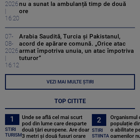
2026
nu a sunat la ambulanță timp de două
|
ore
16:20
07-
Arabia Saudită, Turcia și Pakistanul,
08-
acord de apărare comună. „Orice atac
2026
armat împotriva unuia, un atac împotriva
|
tuturor”
16:12
VEZI MAI MULTE ȘTIRI
TOP CITITE
Unde se află cel mai scurt
Organismul 
1
2
pod din lume care desparte
populație di
STIRI
două țări europene. Are doar
o abilitate p
STIRI
TURISM
3 metri și două fusuri orare
oamenilor nu
STIINTA