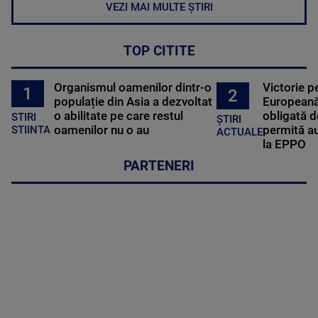
VEZI MAI MULTE ȘTIRI
TOP CITITE
Organismul oamenilor dintr-o
Victorie p
1
2
populație din Asia a dezvoltat
Europeană
o abilitate pe care restul
obligată d
STIRI
ȘTIRI
oamenilor nu o au
permită au
STIINTA
ACTUALE
la EPPO
PARTENERI