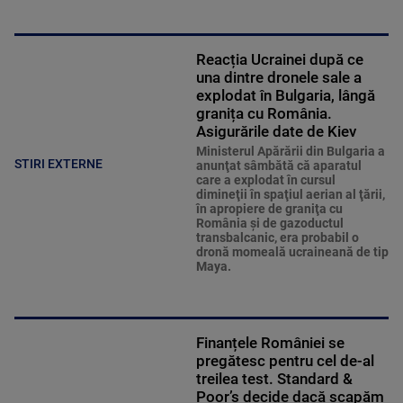
Reacția Ucrainei după ce
una dintre dronele sale a
explodat în Bulgaria, lângă
granița cu România.
Asigurările date de Kiev
Ministerul Apărării din Bulgaria a
STIRI EXTERNE
anunţat sâmbătă că aparatul
care a explodat în cursul
dimineţii în spaţiul aerian al ţării,
în apropiere de graniţa cu
România şi de gazoductul
transbalcanic, era probabil o
dronă momeală ucraineană de tip
Maya.
Finanțele României se
pregătesc pentru cel de-al
treilea test. Standard &
Poor’s decide dacă scapăm