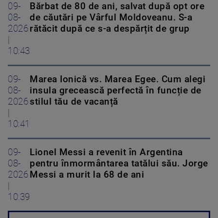
09-
Bărbat de 80 de ani, salvat după opt ore
08-
de căutări pe Vârful Moldoveanu. S-a
2026
rătăcit după ce s-a despărțit de grup
|
10:43
09-
Marea Ionică vs. Marea Egee. Cum alegi
08-
insula grecească perfectă în funcție de
2026
stilul tău de vacanță
|
10:41
09-
Lionel Messi a revenit în Argentina
08-
pentru înmormântarea tatălui său. Jorge
2026
Messi a murit la 68 de ani
|
10:39