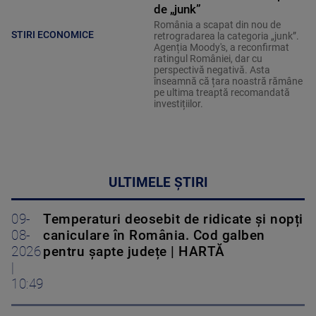
de „junk”
România a scapat din nou de
STIRI ECONOMICE
retrogradarea la categoria „junk”.
Agenția Moody's, a reconfirmat
ratingul României, dar cu
perspectivă negativă. Asta
înseamnă că țara noastră rămâne
pe ultima treaptă recomandată
investițiilor.
ULTIMELE ȘTIRI
09-
Temperaturi deosebit de ridicate și nopți
08-
caniculare în România. Cod galben
2026
pentru șapte județe | HARTĂ
|
10:49