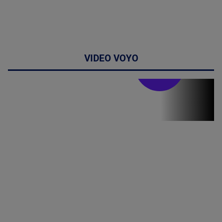
VIDEO VOYO
Stirile PRO TV
Stirile PRO
TV # 19.00 -
8 August
2026