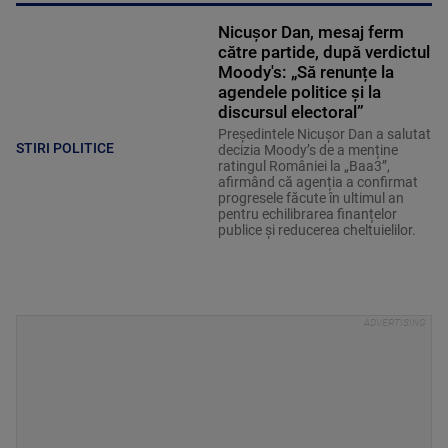
Nicușor Dan, mesaj ferm
către partide, după verdictul
Moody's: „Să renunțe la
agendele politice şi la
discursul electoral”
Președintele Nicușor Dan a salutat
STIRI POLITICE
decizia Moody’s de a menține
ratingul României la „Baa3”,
afirmând că agenția a confirmat
progresele făcute în ultimul an
pentru echilibrarea finanțelor
publice și reducerea cheltuielilor.