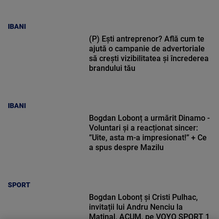
IBANI
(P) Ești antreprenor? Află cum te
ajută o campanie de advertoriale
să crești vizibilitatea și încrederea
brandului tău
IBANI
Bogdan Lobonț a urmărit Dinamo -
Voluntari și a reacționat sincer:
”Uite, asta m-a impresionat!” + Ce
a spus despre Mazilu
SPORT
Bogdan Lobonț și Cristi Pulhac,
invitații lui Andru Nenciu la
Matinal, ACUM, pe VOYO SPORT 1