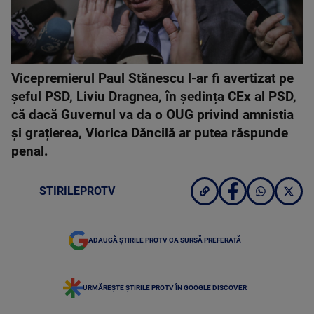
Vicepremierul Paul Stănescu l-ar fi avertizat pe
șeful PSD, Liviu Dragnea, în ședința CEx al PSD,
că dacă Guvernul va da o OUG privind amnistia
și grațierea, Viorica Dăncilă ar putea răspunde
penal.
STIRILEPROTV
ADAUGĂ ȘTIRILE PROTV CA SURSĂ PREFERATĂ
URMĂREȘTE ȘTIRILE PROTV ÎN GOOGLE DISCOVER