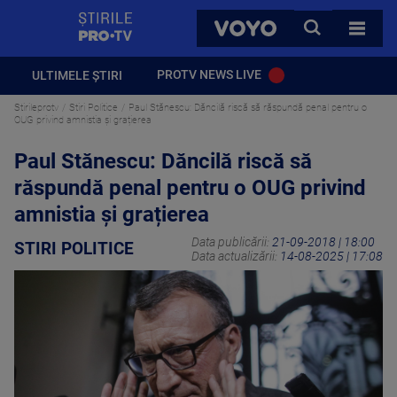
StirilePROTV
CAUTA
VOYO
TOATE 
PROTV NEWS LIVE
ULTIMELE ȘTIRI
Stirileprotv
Stiri Politice
Paul Stănescu: Dăncilă riscă să răspundă penal pentru o
OUG privind amnistia și grațierea
Paul Stănescu: Dăncilă riscă să
răspundă penal pentru o OUG privind
amnistia și grațierea
Data publicării:
21-09-2018 | 18:00
STIRI POLITICE
Data actualizării:
14-08-2025 | 17:08