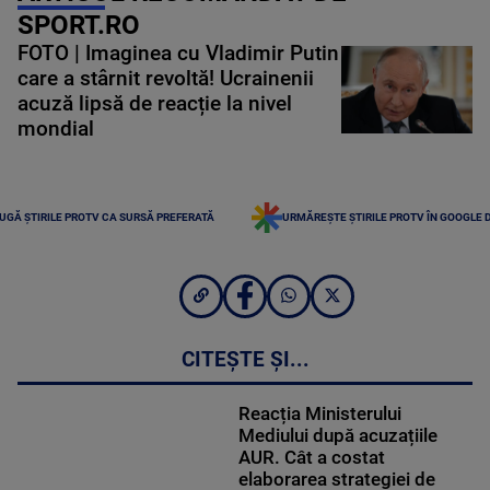
SPORT.RO
FOTO | Imaginea cu Vladimir Putin
care a stârnit revoltă! Ucrainenii
acuză lipsă de reacție la nivel
mondial
UGĂ ȘTIRILE PROTV CA SURSĂ PREFERATĂ
URMĂREȘTE ȘTIRILE PROTV ÎN GOOGLE 
CITEȘTE ȘI...
Reacția Ministerului
Mediului după acuzațiile
AUR. Cât a costat
elaborarea strategiei de