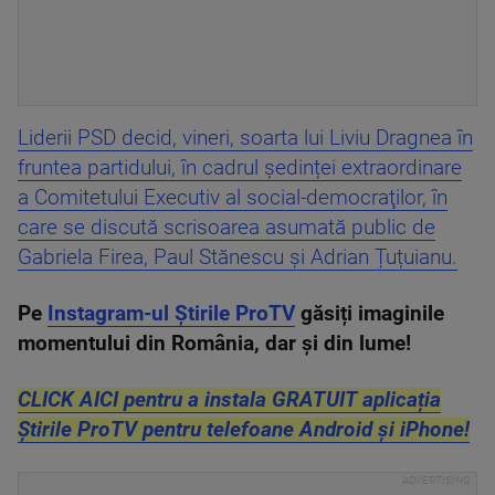
Liderii PSD decid, vineri, soarta lui Liviu Dragnea în
fruntea partidului, în cadrul ședinței extraordinare
a Comitetului Executiv al social-democraţilor, în
care se discută scrisoarea asumată public de
Gabriela Firea, Paul Stănescu şi Adrian Țuțuianu.
Pe
Instagram-ul Știrile ProTV
găsiți imaginile
momentului din România, dar și din lume!
CLICK AICI pentru a instala GRATUIT aplicația
Știrile ProTV pentru telefoane Android și iPhone!