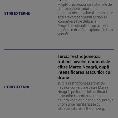
MApN precizează că sistemele de
supraveghere radar nu au
detectat niciun vehicul aerian care
STIRI EXTERNE
să fi traversat spațiul aerian al
României către Bulgaria.
Precizările oficialilor români vin
după ce o dronă a explodat în țara
vecină.
Turcia restricționează
traficul navelor comerciale
către Marea Neagră, după
intensificarea atacurilor cu
drone
Turcia restricționează traficul
STIRI EXTERNE
navelor comerciale către Marea
Neagră, pe fondul intensificării
atacurilor rusești și ucrainene
asupra vaselor din regiune, potrivit
unor surse familiarizate cu
situația, citate de Bloomberg.