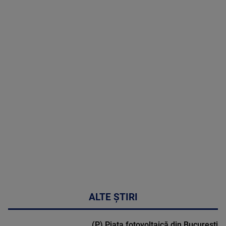
08 August
2026
MAI
MULTE
DETALII
02:32:45
ALTE ȘTIRI
(P) Piața fotovoltaică din București