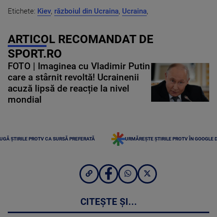
Etichete:
Kiev
,
războiul din Ucraina
,
Ucraina
,
ARTICOL RECOMANDAT DE
SPORT.RO
FOTO | Imaginea cu Vladimir Putin
care a stârnit revoltă! Ucrainenii
acuză lipsă de reacție la nivel
mondial
UGĂ ȘTIRILE PROTV CA SURSĂ PREFERATĂ
URMĂREȘTE ȘTIRILE PROTV ÎN GOOGLE 
CITEȘTE ȘI...