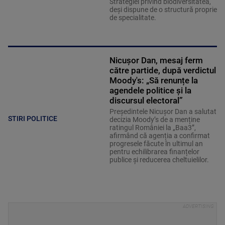
Strategiei privind biodiversitatea,
deși dispune de o structură proprie
de specialitate.
Nicușor Dan, mesaj ferm
către partide, după verdictul
Moody's: „Să renunțe la
agendele politice şi la
discursul electoral”
Președintele Nicușor Dan a salutat
STIRI POLITICE
decizia Moody’s de a menține
ratingul României la „Baa3”,
afirmând că agenția a confirmat
progresele făcute în ultimul an
pentru echilibrarea finanțelor
publice și reducerea cheltuielilor.