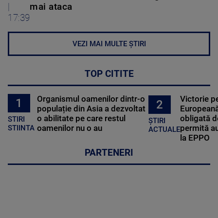
|
mai ataca
17:39
VEZI MAI MULTE ȘTIRI
TOP CITITE
Organismul oamenilor dintr-o
Victorie p
1
2
populație din Asia a dezvoltat
Europeană
o abilitate pe care restul
obligată d
STIRI
ȘTIRI
oamenilor nu o au
permită au
STIINTA
ACTUALE
la EPPO
PARTENERI