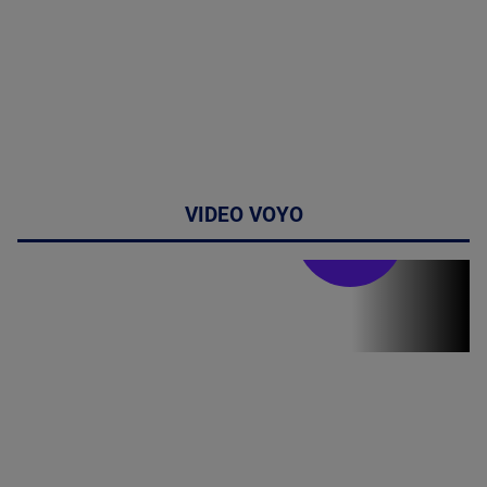
VIDEO VOYO
Stirile PRO TV
Stirile PRO
TV # 07.00 -