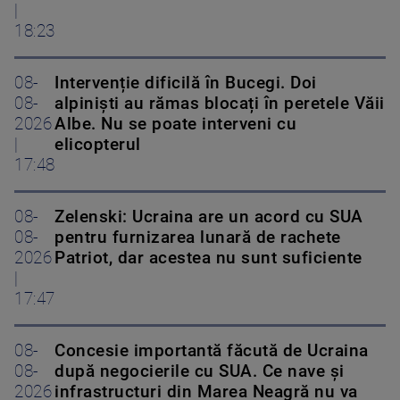
|
18:23
08-
Intervenție dificilă în Bucegi. Doi
08-
alpiniști au rămas blocați în peretele Văii
2026
Albe. Nu se poate interveni cu
|
elicopterul
17:48
08-
Zelenski: Ucraina are un acord cu SUA
08-
pentru furnizarea lunară de rachete
2026
Patriot, dar acestea nu sunt suficiente
|
17:47
08-
Concesie importantă făcută de Ucraina
08-
după negocierile cu SUA. Ce nave şi
2026
infrastructuri din Marea Neagră nu va