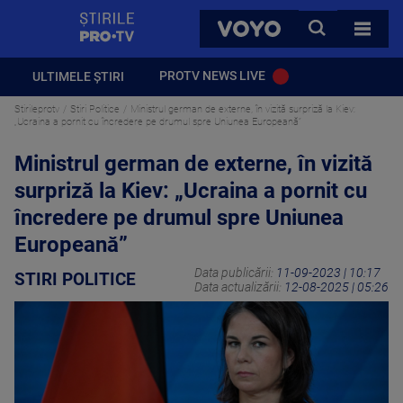
StirilePROTV
CAUTA
VOYO
TOATE 
PROTV NEWS LIVE
ULTIMELE ȘTIRI
Stirileprotv
Stiri Politice
Ministrul german de externe, în vizită surpriză la Kiev:
„Ucraina a pornit cu încredere pe drumul spre Uniunea Europeană”
Ministrul german de externe, în vizită
surpriză la Kiev: „Ucraina a pornit cu
încredere pe drumul spre Uniunea
Europeană”
Data publicării:
11-09-2023 | 10:17
STIRI POLITICE
Data actualizării:
12-08-2025 | 05:26