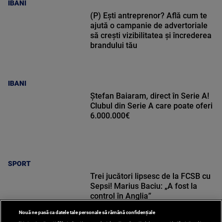
IBANI
(P) Ești antreprenor? Află cum te
ajută o campanie de advertoriale
să crești vizibilitatea și încrederea
brandului tău
IBANI
Ștefan Baiaram, direct în Serie A!
Clubul din Serie A care poate oferi
6.000.000€
SPORT
Trei jucători lipsesc de la FCSB cu
Sepsi! Marius Baciu: „A fost la
control în Anglia”
Nouă ne pasă ca datele tale personale să rămână confidențiale