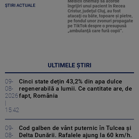
Medicii chemaţi să acorde
ȘTIRI ACTUALE
îngrijiri unui pacient în Recea
Cristur, judeţul Cluj, au fost
atacaţi cu bâte, topoare şi pietre,
pe fondul unor zvonuri propagate
pe TikTok despre o presupusă
„ambulanţă care fură copii”.
ULTIMELE ȘTIRI
09-
Cinci state dețin 43,2% din apa dulce
08-
regenerabilă a lumii. Ce cantitate are, de
2026
fapt, România
|
15:42
09-
Cod galben de vânt puternic în Tulcea și
08-
Delta Dunării. Rafalele ajung la 60 km/h.