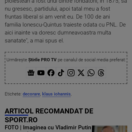
ploiestean a fost unul dintre fondatorii, in 1875, sa
nu gresesc, partidului, apoi tatal meu a fost
fruntas liberal si am venit eu. De 100 de ani
familia Ionescu-Quintus traieste odata cu PNL. De
aici inainte va doresc dumneavoastra multa
sanatate", a mai spus el.
Urmărește
Știrile PRO TV
pe canalul de social media preferat:
Etichete:
decorare
,
klaus iohannis
,
ARTICOL RECOMANDAT DE
SPORT.RO
FOTO | Imaginea cu Vladimir Putin