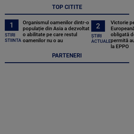
TOP CITITE
Organismul oamenilor dintr-o
Victorie p
1
2
populație din Asia a dezvoltat
Europeană
o abilitate pe care restul
obligată d
STIRI
ȘTIRI
oamenilor nu o au
permită au
STIINTA
ACTUALE
la EPPO
PARTENERI