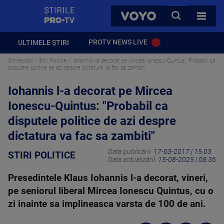
StirilePROTV
CAUTA
VOYO
TOATE 
PROTV NEWS LIVE
ULTIMELE ȘTIRI
Stirileprotv
Stiri Politice
Iohannis l-a decorat pe Mircea Ionescu-Quintus: "Probabil ca
disputele politice de azi despre dictatura va fac sa zambiti"
Iohannis l-a decorat pe Mircea
Ionescu-Quintus: "Probabil ca
disputele politice de azi despre
dictatura va fac sa zambiti"
Data publicării:
17-03-2017 | 15:03
STIRI POLITICE
Data actualizării:
15-08-2025 | 08:36
Presedintele Klaus Iohannis l-a decorat, vineri,
pe seniorul liberal Mircea Ionescu Quintus, cu o
zi inainte sa implineasca varsta de 100 de ani.