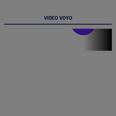
VIDEO VOYO
Stirile PRO TV
Stirile PRO
TV # 07.00 -
09 August
2026
MAI