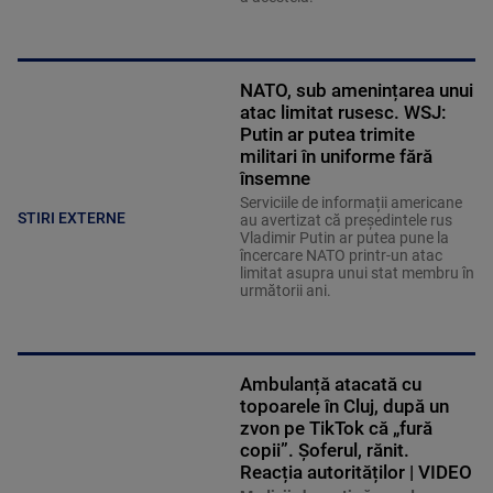
NATO, sub amenințarea unui
atac limitat rusesc. WSJ:
Putin ar putea trimite
militari în uniforme fără
însemne
Serviciile de informații americane
STIRI EXTERNE
au avertizat că președintele rus
Vladimir Putin ar putea pune la
încercare NATO printr-un atac
limitat asupra unui stat membru în
următorii ani.
Ambulanță atacată cu
topoarele în Cluj, după un
zvon pe TikTok că „fură
copii”. Șoferul, rănit.
Reacția autorităților | VIDEO