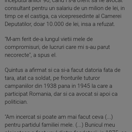
inceputul anilor 90, cand i s-a oferit sa fie avocat
consultant pentru un salariu de un milion de lei, in
timp ce el castiga, ca vicepresedinte al Camerei
Deputatilor, doar 10.000 de lei, insa a refuzat.
"M-am ferit de-a lungul vietii mele de
compromisuri, de lucruri care mi s-au parut
necorecte", a spus el.
Quintus a afirmat si ca si-a facut datoria fata de
tara, atat ca soldat, pe fronturile tuturor
campaniilor din 1938 pana in 1945 la care a
participat Romania, dar si ca avocat si apoi ca
politician.
"Am incercat si poate am mai facut ceva (...)
pentru partidul familiei mele. (...) Bunicul meu