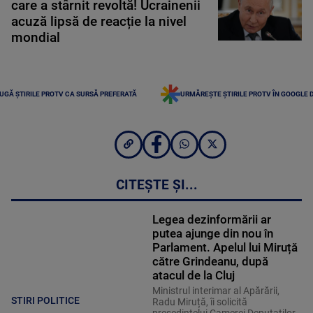
care a stârnit revoltă! Ucrainenii
acuză lipsă de reacție la nivel
mondial
UGĂ ȘTIRILE PROTV CA SURSĂ PREFERATĂ
URMĂREȘTE ȘTIRILE PROTV ÎN GOOGLE 
CITEȘTE ȘI...
Legea dezinformării ar
putea ajunge din nou în
Parlament. Apelul lui Miruță
către Grindeanu, după
atacul de la Cluj
Ministrul interimar al Apărării,
STIRI POLITICE
Radu Miruță, îi solicită