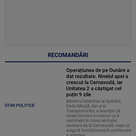
RECOMANDĂRI
Operațiunea de pe Dunăre a
dat rezultate. Nivelul apei a
crescut la Cernavodă, iar
Unitatea 2 a câștigat cel
puțin 9 zile
Ministrul interimar al Apărării,
STIRI POLITICE
Radu Miruţă, dar şi al
Transporturilor, a anunţat că
nivelul Dunării a crescut cu 8
centimetri în zona centralei
nucleare de la Cernavodă, ceea ce
asigură funcţionarea în continuare
a acesteia.