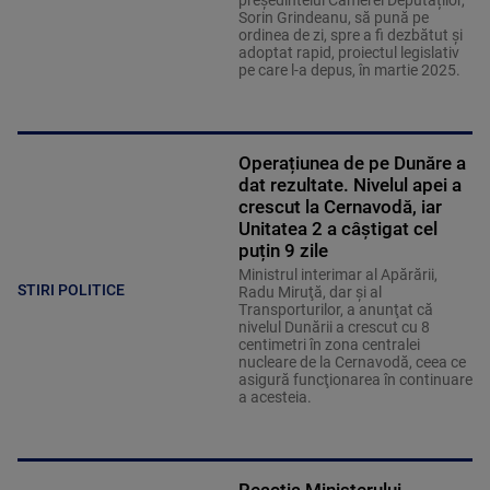
președintelui Camerei Deputaților,
Sorin Grindeanu, să pună pe
ordinea de zi, spre a fi dezbătut și
adoptat rapid, proiectul legislativ
pe care l-a depus, în martie 2025.
Operațiunea de pe Dunăre a
dat rezultate. Nivelul apei a
crescut la Cernavodă, iar
Unitatea 2 a câștigat cel
puțin 9 zile
Ministrul interimar al Apărării,
STIRI POLITICE
Radu Miruţă, dar şi al
Transporturilor, a anunţat că
nivelul Dunării a crescut cu 8
centimetri în zona centralei
nucleare de la Cernavodă, ceea ce
asigură funcţionarea în continuare
a acesteia.