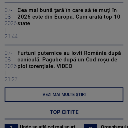
07-
Cea mai bună țară în care să te muți în
08-
2026 este din Europa. Cum arată top 10
2026
state
|
21:44
07-
Furtuni puternice au lovit România după
08-
caniculă. Pagube după un Cod roşu de
2026
ploi torenţiale. VIDEO
|
21:27
VEZI MAI MULTE ȘTIRI
TOP CITITE
Unde se află cel mai scurt
Organismul 