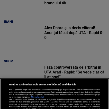
brandului tău
IBANI
Alex Dobre și-a decis viitorul!
Anunțul făcut după UTA - Rapid 0-
0
SPORT
Fază controversată de arbitraj în
UTA Arad - Rapid: ”Se vede clar că
îl atinge!”
Nouă ne pasă ca datele tale personale să rămână confidențiale
Noi și partenerii noștri
201
stocăm și/sau accesăm informații pe dispozitivul dvs., precum identificatorii cookie
unici pentru prelucrarea datelor cu caracter personal. Puteți accepta sau gestiona alegerile dvs. făcând clic mai jos
sau în orice moment, pe pagina cu politica de confidențialitate. Aceste alegeri vor fi raportate partenerilor noștri și
nu vă vor afecta navigarea.
Mai multe detalii
Noi si partenerii nostri (retelele de socializare si agentiile de publicitate partenere, precum si furnizorii nostri de
SPORT
servicii de date analitice) prelucram date pentru a permite website-ului sa functioneze, pentru a personaliza
continutul si anunturile publicitare afisate in functie de interesele si/sau profilul dvs., pentru a va oferi
functionalitati aferente retelelor de socializare si pentru a analiza traficul pe website. Beneficiati de drepturile