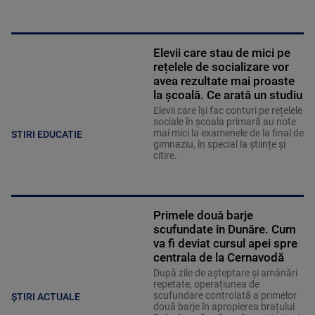
Elevii care stau de mici pe
rețelele de socializare vor
avea rezultate mai proaste
la școală. Ce arată un studiu
Elevii care îşi fac conturi pe rețelele
sociale în școala primară au note
mai mici la examenele de la final de
STIRI EDUCATIE
gimnaziu, în special la științe și
citire.
Primele două barje
scufundate în Dunăre. Cum
va fi deviat cursul apei spre
centrala de la Cernavodă
După zile de așteptare și amânări
repetate, operațiunea de
scufundare controlată a primelor
ȘTIRI ACTUALE
două barje în apropierea brațului