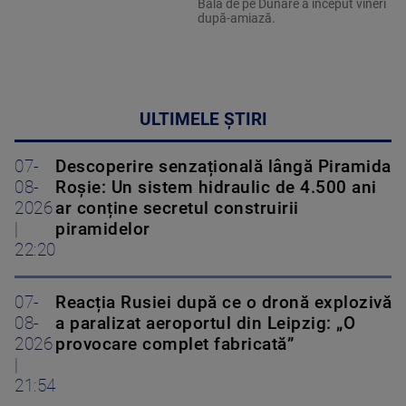
Bala de pe Dunăre a început vineri
după-amiază.
ULTIMELE ȘTIRI
07-
Descoperire senzațională lângă Piramida
08-
Roșie: Un sistem hidraulic de 4.500 ani
2026
ar conține secretul construirii
|
piramidelor
22:20
07-
Reacția Rusiei după ce o dronă explozivă
08-
a paralizat aeroportul din Leipzig: „O
2026
provocare complet fabricată”
|
21:54