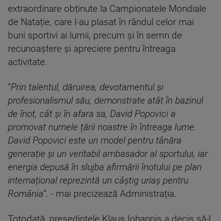
extraordinare obținute la Campionatele Mondiale
de Natație, care l-au plasat în rândul celor mai
buni sportivi ai lumii, precum și în semn de
recunoaștere și apreciere pentru întreaga
activitate.
”
Prin talentul, dăruirea, devotamentul și
profesionalismul său, demonstrate atât în bazinul
de înot, cât și în afara sa, David Popovici a
promovat numele țării noastre în întreaga lume.
David Popovici este un model pentru tânăra
generație și un veritabil ambasador al sportului, iar
energia depusă în slujba afirmării înotului pe plan
internațional reprezintă un câștig uriaș pentru
România”
. - mai precizează Administrația.
Totodată, președintele Klaus Iohannis a decis să-l