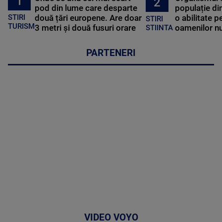
1
2
pod din lume care desparte
populație di
STIRI
două țări europene. Are doar
o abilitate p
STIRI
TURISM
3 metri și două fusuri orare
oamenilor nu
STIINTA
PARTENERI
VIDEO VOYO