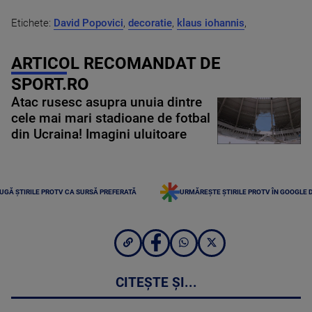
Etichete:
David Popovici
,
decoratie
,
klaus iohannis
,
ARTICOL RECOMANDAT DE
SPORT.RO
Atac rusesc asupra unuia dintre
cele mai mari stadioane de fotbal
din Ucraina! Imagini uluitoare
UGĂ ȘTIRILE PROTV CA SURSĂ PREFERATĂ
URMĂREȘTE ȘTIRILE PROTV ÎN GOOGLE 
CITEȘTE ȘI...