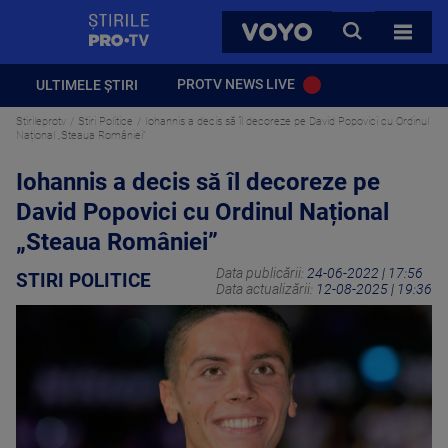
StirilePROTV
CAUTA
VOYO
TOATE 
PROTV NEWS LIVE
ULTIMELE ȘTIRI
Stirileprotv
Stiri Politice
Iohannis a decis să îl decoreze pe David Popovici cu Ordinul
Național „Steaua României”
Iohannis a decis să îl decoreze pe
David Popovici cu Ordinul Național
„Steaua României”
Data publicării:
24-06-2022 | 17:56
STIRI POLITICE
Data actualizării:
12-08-2025 | 19:36