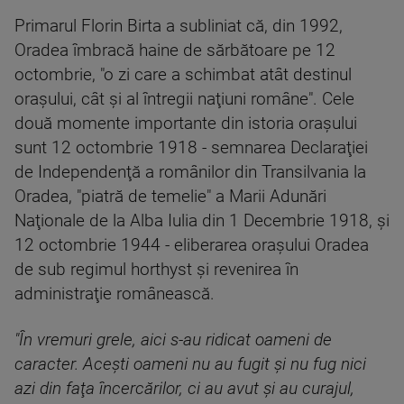
Primarul Florin Birta a subliniat că, din 1992,
Oradea îmbracă haine de sărbătoare pe 12
octombrie, "o zi care a schimbat atât destinul
oraşului, cât şi al întregii naţiuni române". Cele
două momente importante din istoria oraşului
sunt 12 octombrie 1918 - semnarea Declaraţiei
de Independenţă a românilor din Transilvania la
Oradea, "piatră de temelie" a Marii Adunări
Naţionale de la Alba Iulia din 1 Decembrie 1918, şi
12 octombrie 1944 - eliberarea oraşului Oradea
de sub regimul horthyst şi revenirea în
administraţie românească.
"În vremuri grele, aici s-au ridicat oameni de
caracter. Aceşti oameni nu au fugit şi nu fug nici
azi din faţa încercărilor, ci au avut şi au curajul,