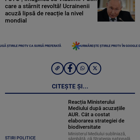
care a stârnit revoltă! Ucrainenii
acuză lipsă de reacție la nivel
mondial
UGĂ ȘTIRILE PROTV CA SURSĂ PREFERATĂ
URMĂREȘTE ȘTIRILE PROTV ÎN GOOGLE 
CITEȘTE ȘI...
Reacția Ministerului
Mediului după acuzațiile
AUR. Cât a costat
elaborarea strategiei de
biodiversitate
Ministerul Mediului subliniază,
STIRI POLITICE
sâmbătă, că Strategia naţională