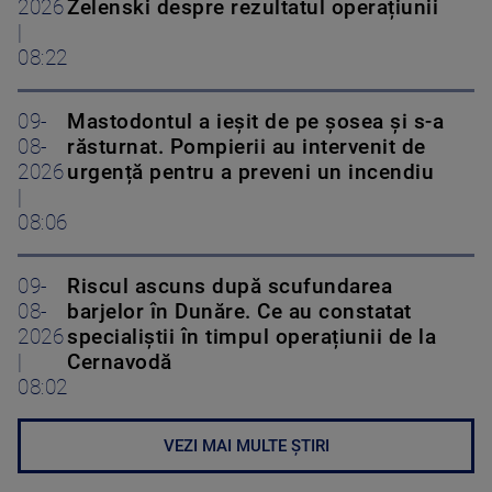
2026
Zelenski despre rezultatul operațiunii
|
08:22
09-
Mastodontul a ieșit de pe șosea și s-a
08-
răsturnat. Pompierii au intervenit de
2026
urgență pentru a preveni un incendiu
|
08:06
09-
Riscul ascuns după scufundarea
08-
barjelor în Dunăre. Ce au constatat
2026
specialiștii în timpul operațiunii de la
|
Cernavodă
08:02
VEZI MAI MULTE ȘTIRI