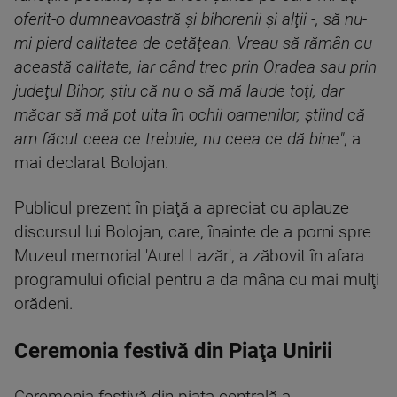
oferit-o dumneavoastră şi bihorenii şi alţii -, să nu-
mi pierd calitatea de cetăţean. Vreau să rămân cu
această calitate, iar când trec prin Oradea sau prin
judeţul Bihor, ştiu că nu o să mă laude toţi, dar
măcar să mă pot uita în ochii oamenilor, ştiind că
am făcut ceea ce trebuie, nu ceea ce dă bine"
, a
mai declarat Bolojan.
Publicul prezent în piaţă a apreciat cu aplauze
discursul lui Bolojan, care, înainte de a porni spre
Muzeul memorial 'Aurel Lazăr', a zăbovit în afara
programului oficial pentru a da mâna cu mai mulţi
orădeni.
Ceremonia festivă din Piaţa Unirii
Ceremonia festivă din piaţa centrală a