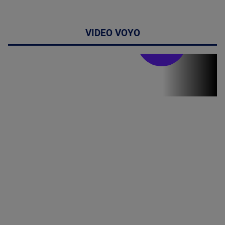
VIDEO VOYO
Stirile PRO TV
Stirile PRO
TV # 19.00 -
8 August
2026
MAI
MULTE