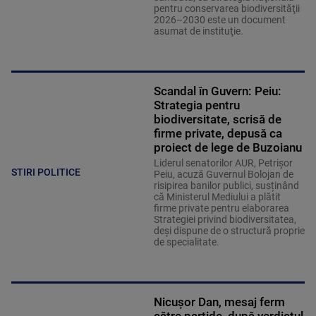
pentru conservarea biodiversităţii
2026–2030 este un document
asumat de instituţie.
Scandal în Guvern: Peiu:
Strategia pentru
biodiversitate, scrisă de
firme private, depusă ca
proiect de lege de Buzoianu
Liderul senatorilor AUR, Petrișor
STIRI POLITICE
Peiu, acuză Guvernul Bolojan de
risipirea banilor publici, susținând
că Ministerul Mediului a plătit
firme private pentru elaborarea
Strategiei privind biodiversitatea,
deși dispune de o structură proprie
de specialitate.
Nicușor Dan, mesaj ferm
către partide, după verdictul