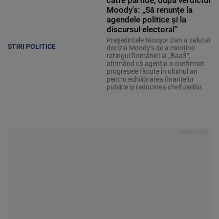
Moody's: „Să renunțe la
agendele politice şi la
discursul electoral”
Președintele Nicușor Dan a salutat
STIRI POLITICE
decizia Moody’s de a menține
ratingul României la „Baa3”,
afirmând că agenția a confirmat
progresele făcute în ultimul an
pentru echilibrarea finanțelor
publice și reducerea cheltuielilor.