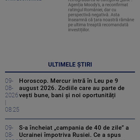
Agenția Moody's, a reconfirmat
ratingul României, dar cu
perspectivă negativă. Asta
înseamnă că țara noastră rămâne
pe ultima treaptă recomandată
investițiilor.
ULTIMELE ȘTIRI
09-
Horoscop. Mercur intră în Leu pe 9
08-
august 2026. Zodiile care au parte de
2026
vești bune, bani și noi oportunități
|
08:25
09-
S-a încheiat „campania de 40 de zile” a
08-
Ucrainei împotriva Rusiei. Ce a spus