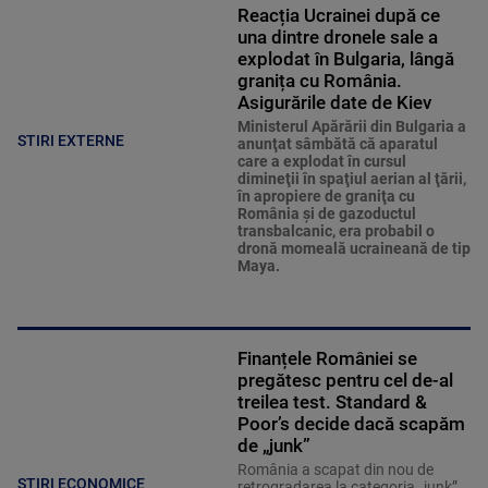
Reacția Ucrainei după ce
una dintre dronele sale a
explodat în Bulgaria, lângă
granița cu România.
Asigurările date de Kiev
Ministerul Apărării din Bulgaria a
STIRI EXTERNE
anunţat sâmbătă că aparatul
care a explodat în cursul
dimineţii în spaţiul aerian al ţării,
în apropiere de graniţa cu
România şi de gazoductul
transbalcanic, era probabil o
dronă momeală ucraineană de tip
Maya.
Finanțele României se
pregătesc pentru cel de-al
treilea test. Standard &
Poor’s decide dacă scapăm
de „junk”
România a scapat din nou de
STIRI ECONOMICE
retrogradarea la categoria „junk”.