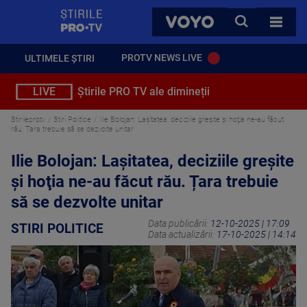
StirilePROTV
CAUTA
VOYO
TOATE 
PROTV NEWS LIVE
ULTIMELE ȘTIRI
LIVE
Știrile PRO TV ale dimineții
Stirileprotv
Stiri Politice
Ilie Bolojan: Laşitatea, deciziile greşite și hoţia ne-au făcut
rău. Țara trebuie să se dezvolte unitar
Ilie Bolojan: Laşitatea, deciziile greşite
și hoţia ne-au făcut rău. Țara trebuie
să se dezvolte unitar
Data publicării:
12-10-2025 | 17:09
STIRI POLITICE
Data actualizării:
17-10-2025 | 14:14