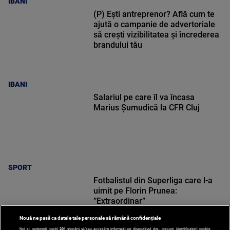
IBANI
(P) Ești antreprenor? Află cum te
ajută o campanie de advertoriale
să crești vizibilitatea și încrederea
brandului tău
IBANI
Salariul pe care îl va încasa
Marius Șumudică la CFR Cluj
SPORT
Fotbalistul din Superliga care l-a
uimit pe Florin Prunea:
”Extraordinar”
Nouă ne pasă ca datele tale personale să rămână confidențiale
Noi și partenerii noștri
201
stocăm și/sau accesăm informații pe dispozitivul dvs., precum identificatorii cookie