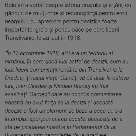
Bolojan a vorbit despre istoria oraşului şi a ţării, cu
gânduri de mulţumire şi recunoştinţă pentru eroii
neamului, cu apreciere pentru deciziile foarte
importante, grele şi periculoase pe care liderii
Transilvaniei le-au luat în 1918.
"În 12 octombrie 1918, aici era un teritoriu al
nimănui, în care dacă luai astfel de decizii, cum au
luat liderii comunităţii române din Transilvania la
Oradea, îţi riscai viaţa. Gândiţi-vă că doar la câteva
luni, Ioan Ciordaş şi Nicolae Bolcaş au fost
asasinaţi. Oamenii care au condus comunitatea
noastră au avut forţa să ia decizii şi această
decizie a fost un element de bază a ceea ce s-a
întâmplat apoi prin citirea acestei declaraţii de a
sta pe picioarele noastre în Parlamentul de la
Budapesta, prin negocierile de la Arad ale