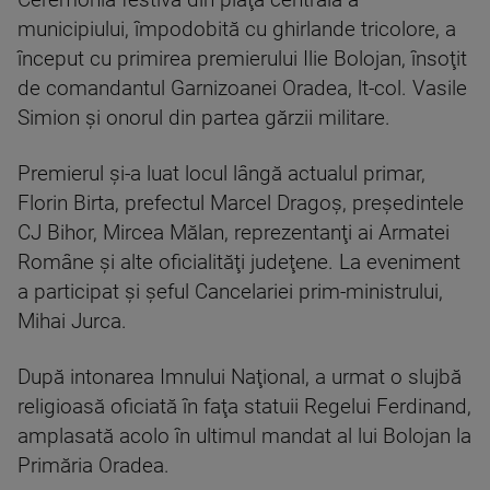
municipiului, împodobită cu ghirlande tricolore, a
început cu primirea premierului Ilie Bolojan, însoţit
de comandantul Garnizoanei Oradea, lt-col. Vasile
Simion şi onorul din partea gărzii militare.
Premierul şi-a luat locul lângă actualul primar,
Florin Birta, prefectul Marcel Dragoş, preşedintele
CJ Bihor, Mircea Mălan, reprezentanţi ai Armatei
Române şi alte oficialităţi judeţene. La eveniment
a participat şi şeful Cancelariei prim-ministrului,
Mihai Jurca.
După intonarea Imnului Naţional, a urmat o slujbă
religioasă oficiată în faţa statuii Regelui Ferdinand,
amplasată acolo în ultimul mandat al lui Bolojan la
Primăria Oradea.