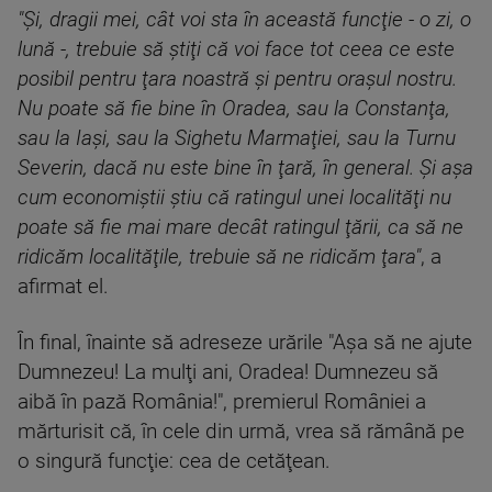
"Şi, dragii mei, cât voi sta în această funcţie - o zi, o
lună -, trebuie să ştiţi că voi face tot ceea ce este
posibil pentru ţara noastră şi pentru oraşul nostru.
Nu poate să fie bine în Oradea, sau la Constanţa,
sau la Iaşi, sau la Sighetu Marmaţiei, sau la Turnu
Severin, dacă nu este bine în ţară, în general. Şi aşa
cum economiştii ştiu că ratingul unei localităţi nu
poate să fie mai mare decât ratingul ţării, ca să ne
ridicăm localităţile, trebuie să ne ridicăm ţara"
, a
afirmat el.
În final, înainte să adreseze urările "Aşa să ne ajute
Dumnezeu! La mulţi ani, Oradea! Dumnezeu să
aibă în pază România!", premierul României a
mărturisit că, în cele din urmă, vrea să rămână pe
o singură funcţie: cea de cetăţean.