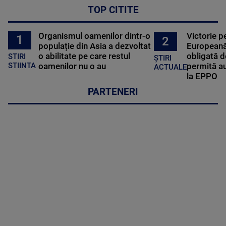
TOP CITITE
Organismul oamenilor dintr-o
Victorie p
1
2
populație din Asia a dezvoltat
Europeană
o abilitate pe care restul
obligată d
STIRI
ȘTIRI
oamenilor nu o au
permită au
STIINTA
ACTUALE
la EPPO
PARTENERI